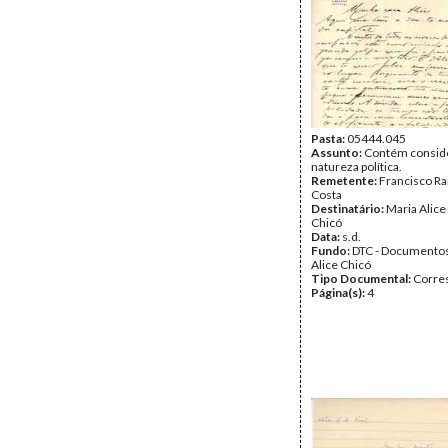
Pasta:
05444.045
Assunto:
Contém consid
natureza política.
Remetente:
Francisco R
Costa
Destinatário:
Maria Alice
Chicó
Data:
s.d.
Fundo:
DTC - Documentos
Alice Chicó
Tipo Documental:
Corre
Página(s):
4