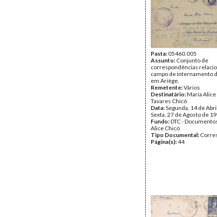
Pasta:
05460.005
Assunto:
Conjunto de
correspondências relaci
campo de internamento d
em Ariège.
Remetente:
Vários
Destinatário:
Maria Alice
Tavares Chicó
Data:
Segunda, 14 de Abri
Sexta, 27 de Agosto de 1
Fundo:
DTC - Documentos
Alice Chicó
Tipo Documental:
Corre
Página(s):
44