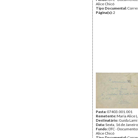
Alice Chicó
Tipo Documental:
Corre
Página(s):
2
Pasta:
07403.001.001
Remetente:
Maria Alice 
Destinatário:
Guida Lami
Data:
Sexta, 16 de Janeir
Fundo:
DTC - Documentos
Alice Chicó
Tipo Documental:
Corre