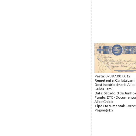
Pasta:
07397.007.012
Remetente:
Carlota Lami
Destinatário:
Maria Alice
Guida Lami
Data:
Sábado, 3 de Junho
Fundo:
DTC - Documentos
Alice Chicó
Tipo Documental:
Corre
Página(s):
2