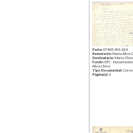
Pasta:
07403.001.024
Remetente:
Maria Alice 
Destinatário:
Mário Chic
Fundo:
DTC - Documentos
Alice Chicó
Tipo Documental:
Corre
Página(s):
2