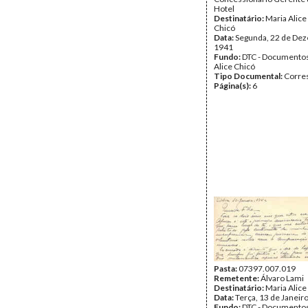
Hotel
Destinatário:
Maria Alice
Chicó
Data:
Segunda, 22 de De
1941
Fundo:
DTC - Documentos
Alice Chicó
Tipo Documental:
Corre
Página(s):
6
Pasta:
07397.007.019
Remetente:
Álvaro Lami
Destinatário:
Maria Alice
Data:
Terça, 13 de Janeir
Fundo:
DTC - Documentos