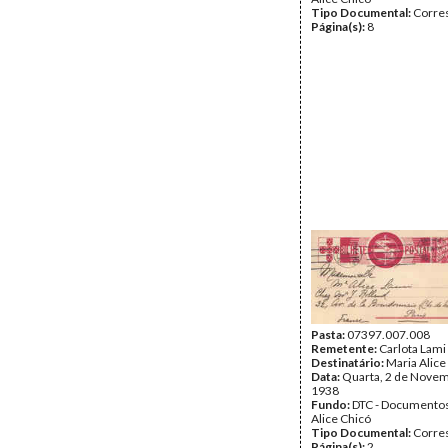
Tipo Documental:
Corre
Página(s):
8
Pasta:
07397.007.008
Remetente:
Carlota Lami
Destinatário:
Maria Alice
Data:
Quarta, 2 de Nove
1938
Fundo:
DTC - Documentos
Alice Chicó
Tipo Documental:
Corre
Página(s):
2