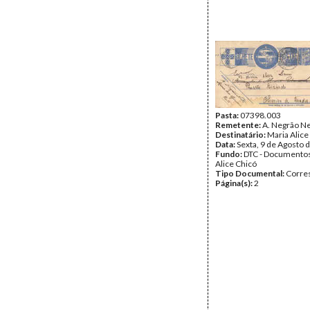
Pasta:
07398.003
Remetente:
A. Negrão N
Destinatário:
Maria Alice
Data:
Sexta, 9 de Agosto 
Fundo:
DTC - Documentos
Alice Chicó
Tipo Documental:
Corre
Página(s):
2