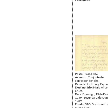
Pasta:
05444.046
Assunto:
Conjunto de
correspondências.
Remetente:
Henry Rayb
Destinatário:
Maria Alice
Chicó
Data:
Domingo, 19 de Fev
1939 - Segunda, 2 de Out
1939
Fundo:
DTC - Documentos
Alice Chicó