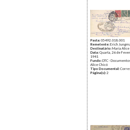
Pasta:
05492.018.001
Remetente:
Erich Jungm
Destinatário:
Maria Alice
Data:
Quarta, 26 de Fever
1941
Fundo:
DTC - Documentos
Alice Chicó
Tipo Documental:
Corre
Página(s):
2