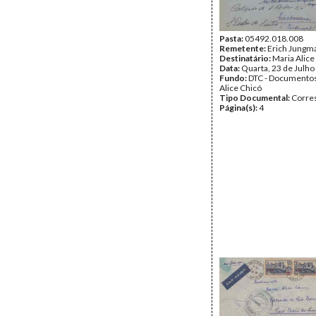
Pasta:
05492.018.008
Remetente:
Erich Jungm
Destinatário:
Maria Alice
Data:
Quarta, 23 de Julho
Fundo:
DTC - Documentos
Alice Chicó
Tipo Documental:
Corre
Página(s):
4