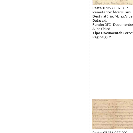
Pasta:
07397.007.039
Remetente:
Álvaro Lami
Destinatário:
Maria Alice
Data:
s.d.
Fundo:
DTC - Documentos
Alice Chicó
Tipo Documental:
Corre
Página(s):
2
Pasta:
05456.027.002