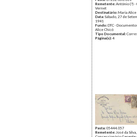
Remetente:
António (?) 
Vernet
Destinatário:
Maria Alice
Data:
Sábado, 27 de Sete
1941
Fundo:
DTC - Documentos
Alice Chicó
Tipo Documental:
Corre
Página(s):
4
Pasta:
05444.057
Remetente:
José da Silva,
Concessionário Gerente