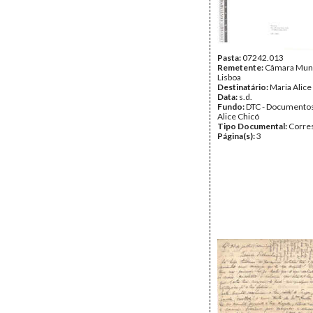
Pasta:
07242.013
Remetente:
Câmara Muni
Lisboa
Destinatário:
Maria Alice
Data:
s.d.
Fundo:
DTC - Documentos
Alice Chicó
Tipo Documental:
Corre
Página(s):
3