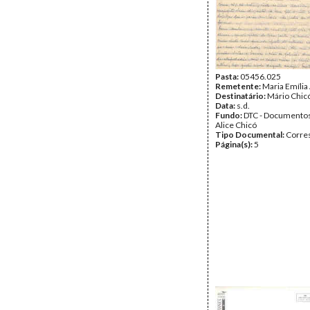
Pasta:
05456.025
Remetente:
Maria Emília
Destinatário:
Mário Chic
Data:
s.d.
Fundo:
DTC - Documentos
Alice Chicó
Tipo Documental:
Corre
Página(s):
5