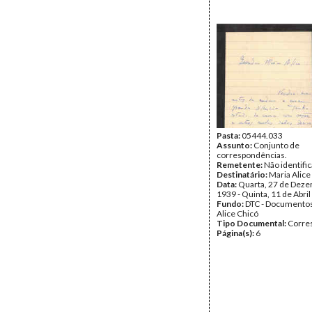
Pasta:
05444.033
Assunto:
Conjunto de
correspondências.
Remetente:
Não identifi
Destinatário:
Maria Alice
Data:
Quarta, 27 de Dez
1939 - Quinta, 11 de Abri
Fundo:
DTC - Documentos
Alice Chicó
Tipo Documental:
Corre
Página(s):
6