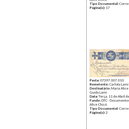
Tipo Documental:
Corre
Página(s):
17
Pasta:
07397.007.010
Remetente:
Carlota Lami
Destinatário:
Maria Alice
Guida Lami
Data:
Terça, 11 de Abril 
Fundo:
DTC - Documentos
Alice Chicó
Tipo Documental:
Corre
Página(s):
2