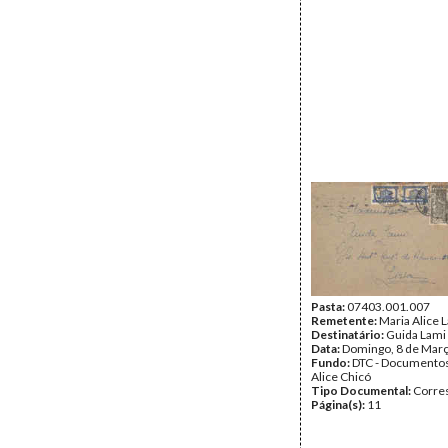
Pasta:
07403.001.007
Remetente:
Maria Alice 
Destinatário:
Guida Lami
Data:
Domingo, 8 de Mar
Fundo:
DTC - Documentos
Alice Chicó
Tipo Documental:
Corre
Página(s):
11