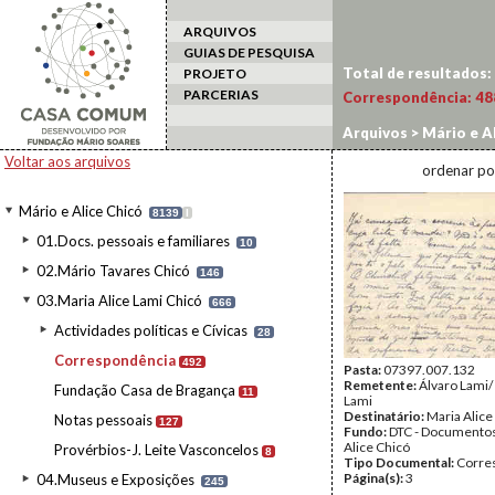
ARQUIVOS
GUIAS DE PESQUISA
Total de resultados:
PROJETO
PARCERIAS
Correspondência:
48
Arquivos
>
Mário e Al
Voltar aos arquivos
ordenar po
Mário e Alice Chicó
8139
I
01.Docs. pessoais e familiares
10
02.Mário Tavares Chicó
146
03.Maria Alice Lami Chicó
666
Actividades políticas e Cívicas
28
Correspondência
492
Pasta:
07397.007.132
Remetente:
Álvaro Lami/
Fundação Casa de Bragança
11
Lami
Destinatário:
Maria Alice
Notas pessoais
127
Fundo:
DTC - Documentos
Alice Chicó
Provérbios-J. Leite Vasconcelos
8
Tipo Documental:
Corre
Página(s):
3
04.Museus e Exposições
245