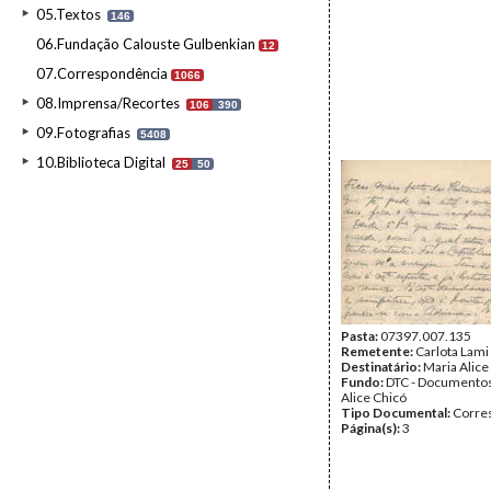
05.Textos
146
06.Fundação Calouste Gulbenkian
12
07.Correspondência
1066
08.Imprensa/Recortes
106
390
09.Fotografias
5408
10.Biblioteca Digital
25
50
Pasta:
07397.007.135
Remetente:
Carlota Lami
Destinatário:
Maria Alice
Fundo:
DTC - Documentos
Alice Chicó
Tipo Documental:
Corre
Página(s):
3