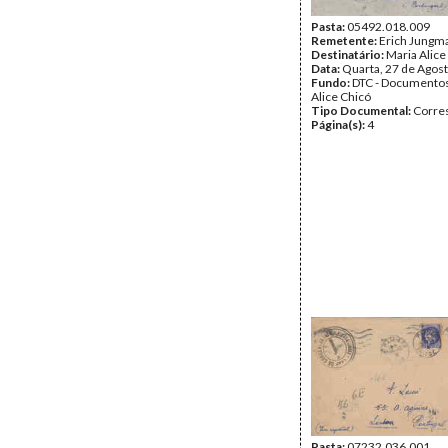
Pasta:
05492.018.009
Remetente:
Erich Jungm
Destinatário:
Maria Alice
Data:
Quarta, 27 de Agos
Fundo:
DTC - Documentos
Alice Chicó
Tipo Documental:
Corre
Página(s):
4
Pasta:
07232.036.001