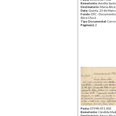
Remetente:
Amélia Sant
Destinatário:
Maria Alice
Data:
Quinta, 23 de Maio
Fundo:
DTC - Documentos
Alice Chicó
Tipo Documental:
Corre
Página(s):
2
Pasta:
07398.051.002
Remetente:
Cândida Mad
Destinatário:
Maria Alice