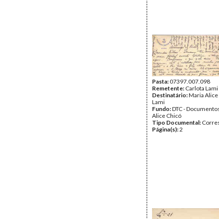
Pasta:
07397.007.098
Remetente:
Carlota Lami
Destinatário:
Maria Alice
Lami
Fundo:
DTC - Documentos
Alice Chicó
Tipo Documental:
Corre
Página(s):
2