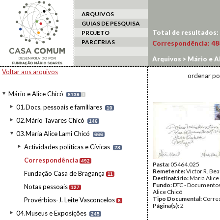
ARQUIVOS
GUIAS DE PESQUISA
Total de resultados:
PROJETO
PARCERIAS
Correspondência:
48
Arquivos
>
Mário e Al
Voltar aos arquivos
ordenar po
Mário e Alice Chicó
8139
I
01.Docs. pessoais e familiares
10
02.Mário Tavares Chicó
146
03.Maria Alice Lami Chicó
666
Actividades políticas e Cívicas
28
Correspondência
492
Pasta:
05464.025
Remetente:
Victor R. B
Fundação Casa de Bragança
11
Destinatário:
Maria Alice
Fundo:
DTC - Documentos
Notas pessoais
127
Alice Chicó
Tipo Documental:
Corre
Provérbios-J. Leite Vasconcelos
8
Página(s):
2
04.Museus e Exposições
245