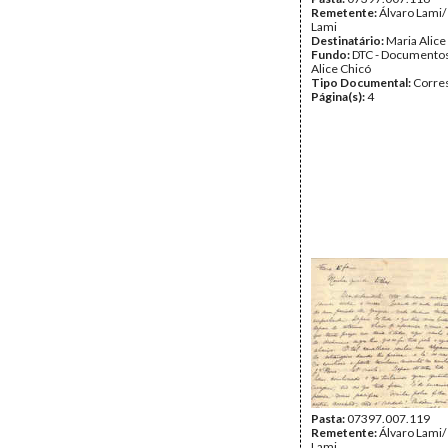
Remetente:
Álvaro Lami/
Lami
Destinatário:
Maria Alice
Fundo:
DTC - Documentos
Alice Chicó
Tipo Documental:
Corre
Página(s):
4
Pasta:
07397.007.119
Remetente:
Álvaro Lami/
Lami