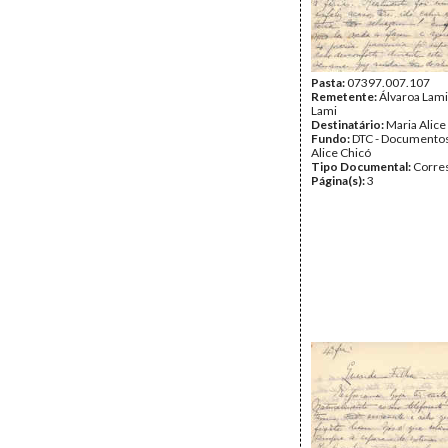
Pasta:
07397.007.107
Remetente:
Álvaroa Lami
Lami
Destinatário:
Maria Alice
Fundo:
DTC - Documentos
Alice Chicó
Tipo Documental:
Corre
Página(s):
3