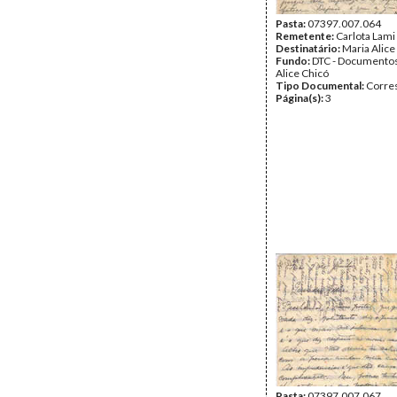
Pasta:
07397.007.064
Remetente:
Carlota Lami
Destinatário:
Maria Alice
Fundo:
DTC - Documentos
Alice Chicó
Tipo Documental:
Corre
Página(s):
3
Pasta:
07397.007.067