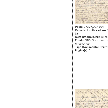
Pasta:
07397.007.104
Remetente:
Álvaro Lami/
Lami
Destinatário:
Maria Alice
Fundo:
DTC - Documentos
Alice Chicó
Tipo Documental:
Corre
Página(s):
8