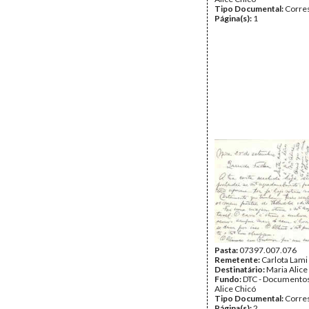
Tipo Documental:
Corre
Página(s):
1
Pasta:
07397.007.076
Remetente:
Carlota Lami
Destinatário:
Maria Alice
Fundo:
DTC - Documentos
Alice Chicó
Tipo Documental:
Corre
Página(s):
2