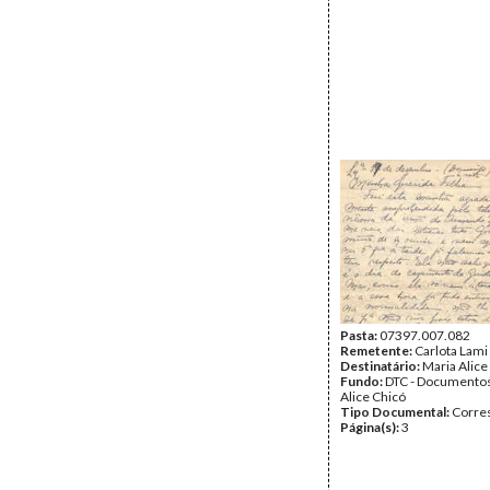
Pasta:
07397.007.082
Remetente:
Carlota Lami
Destinatário:
Maria Alice
Fundo:
DTC - Documentos
Alice Chicó
Tipo Documental:
Corre
Página(s):
3