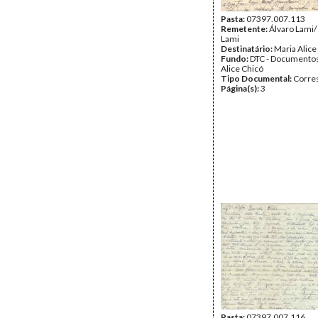
Pasta:
07397.007.113
Remetente:
Álvaro Lami/
Lami
Destinatário:
Maria Alice
Fundo:
DTC - Documentos
Alice Chicó
Tipo Documental:
Corre
Página(s):
3
Pasta:
07397.007.116