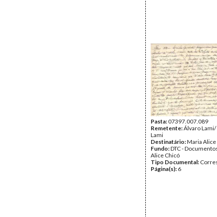
Pasta:
07397.007.089
Remetente:
Álvaro Lami/
Lami
Destinatário:
Maria Alice
Fundo:
DTC - Documentos
Alice Chicó
Tipo Documental:
Corre
Página(s):
6