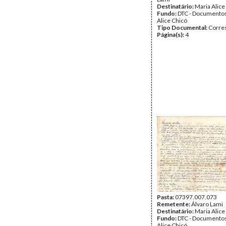
Destinatário:
Maria Alice
Fundo:
DTC - Documentos
Alice Chicó
Tipo Documental:
Corre
Página(s):
4
Pasta:
07397.007.073
Remetente:
Álvaro Lami
Destinatário:
Maria Alice
Fundo:
DTC - Documentos
Alice Chicó