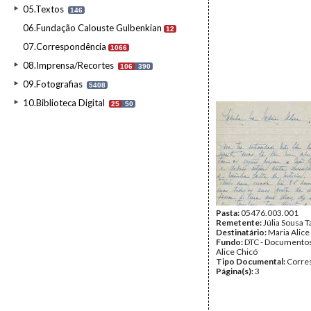
05.Textos
146
06.Fundação Calouste Gulbenkian
12
07.Correspondência
1066
08.Imprensa/Recortes
106
390
09.Fotografias
5408
10.Biblioteca Digital
25
50
Pasta:
05476.003.001
Remetente:
Júlia Sousa 
Destinatário:
Maria Alice
Fundo:
DTC - Documentos
Alice Chicó
Tipo Documental:
Corre
Página(s):
3