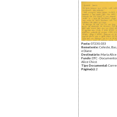
Pasta:
07230.033
Remetente:
Celeste, Bas,
e Diane
Destinatário:
Maria Alice
Fundo:
DTC - Documentos
Alice Chicó
Tipo Documental:
Corre
Página(s):
2