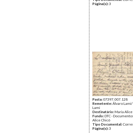
Página(s):
3
Pasta:
07397.007.128
Remetente:
Álvaro Lami/
Lami
Destinatário:
Maria Alice
Fundo:
DTC - Documentos
Alice Chicó
Tipo Documental:
Corre
Página(s):
3