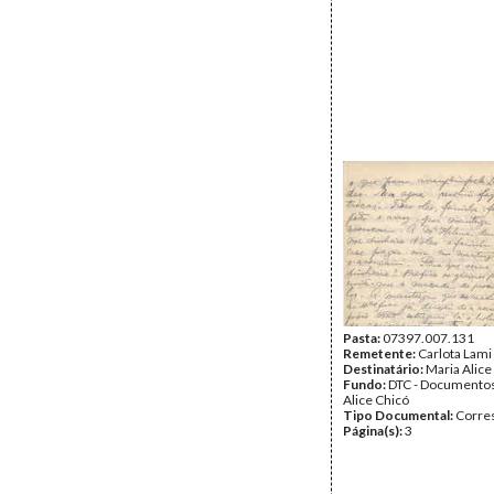
Pasta:
07397.007.131
Remetente:
Carlota Lami
Destinatário:
Maria Alice
Fundo:
DTC - Documentos
Alice Chicó
Tipo Documental:
Corre
Página(s):
3