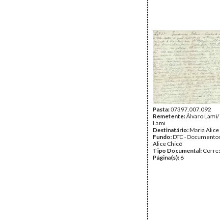
Pasta:
07397.007.092
Remetente:
Álvaro Lami/
Lami
Destinatário:
Maria Alice
Fundo:
DTC - Documentos
Alice Chicó
Tipo Documental:
Corre
Página(s):
6