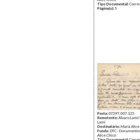
Tipo Documental:
Corre
Página(s):
5
Pasta:
07397.007.125
Remetente:
Álvaro Lami/
Lami
Destinatário:
Maria Alice
Fundo:
DTC - Documentos
Alice Chicó
Tipo Documental:
Corre