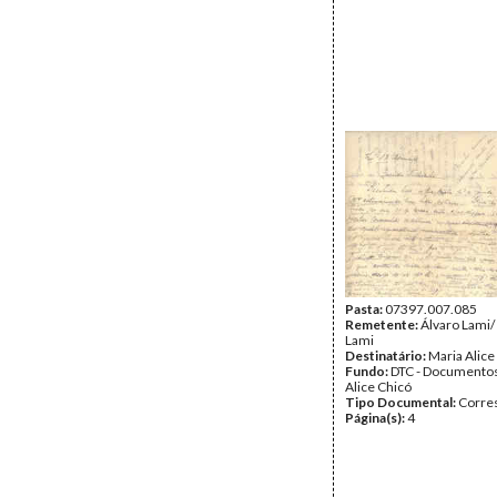
Pasta:
07397.007.085
Remetente:
Álvaro Lami/
Lami
Destinatário:
Maria Alice
Fundo:
DTC - Documentos
Alice Chicó
Tipo Documental:
Corre
Página(s):
4