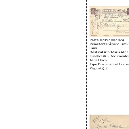
Pasta:
07397.007.024
Remetente:
Álvaro Lami/
Lami
Destinatário:
Maria Alice
Fundo:
DTC - Documentos
Alice Chicó
Tipo Documental:
Corre
Página(s):
2