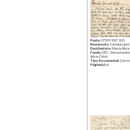
Pasta:
07397.007.101
Remetente:
Carlota Lami
Destinatário:
Maria Alice
Fundo:
DTC - Documentos
Alice Chicó
Tipo Documental:
Corre
Página(s):
6