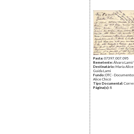
Pasta:
07397.007.095
Remetente:
Álvaro Lami/
Destinatário:
Maria Alice
Guida Lami
Fundo:
DTC - Documentos
Alice Chicó
Tipo Documental:
Corre
Página(s):
8