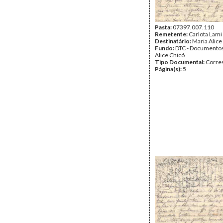
Pasta:
07397.007.110
Remetente:
Carlota Lami
Destinatário:
Maria Alice
Fundo:
DTC - Documentos
Alice Chicó
Tipo Documental:
Corre
Página(s):
5