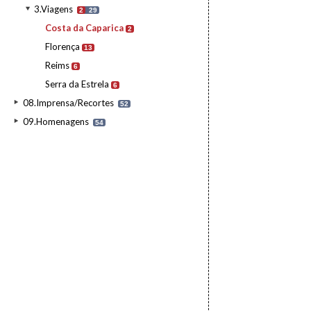
3.Viagens
2
29
Costa da Caparica
2
Florença
13
Reims
6
Serra da Estrela
6
08.Imprensa/Recortes
52
09.Homenagens
54