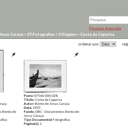
Pesquisa Avançada
Jesus Caraça
>
07.Fotografias
>
3.Viagens
>
Costa da Caparica
ordenar por:
reg
Pasta:
07560.000.028
Título:
Costa da Caparica
raça
Autor:
Bento de Jesus Caraça
Data:
1935
s Bento de
Fundo:
DBC - Documentos Bento de
Jesus Caraça
afias
Tipo Documental:
Fotografias
Página(s):
1