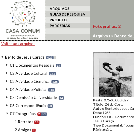
ARQUIVOS
GUIAS DE PESQUISA
PROJETO
PARCERIAS
Fotografias:
2
Arquivos
>
Bento de 
Voltar aos arquivos
Bento de Jesus Caraça
627
I
01.Documentos Pessoais
14
02.Atividade Cultural
142
03.Atividade Científica
135
04.Atividade Política
115
05.Demissão Universidade
14
Pasta:
07560.000.027
Título:
Zé da Costa
06.Correspondência
50
Autor:
Bento de Jesus Ca
Data:
1933
07.Fotografias
2
51
Fundo:
DBC - Documento
Jesus Caraça
1.Retratos
16
Tipo Documental:
Fotogr
Página(s):
1
2.Amigos
4