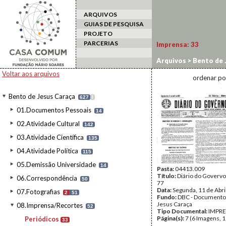
ARQUIVOS
GUIAS DE PESQUISA
PROJETO
PARCERIAS
Imprensa:
33
Arquivos
>
Bento de 
Voltar aos arquivos
ordenar po
Bento de Jesus Caraça
627
I
01.Documentos Pessoais
14
02.Atividade Cultural
142
03.Atividade Científica
135
04.Atividade Política
115
05.Demissão Universidade
14
Pasta:
04413.009
Título:
Diário do Govervo, 
06.Correspondência
50
77
Data:
Segunda, 11 de Abri
07.Fotografias
2
51
Fundo:
DBC - Documento
Jesus Caraça
08.Imprensa/Recortes
52
Tipo Documental:
IMPR
Página(s):
7 (6 Imagens, 1
Periódicos
33