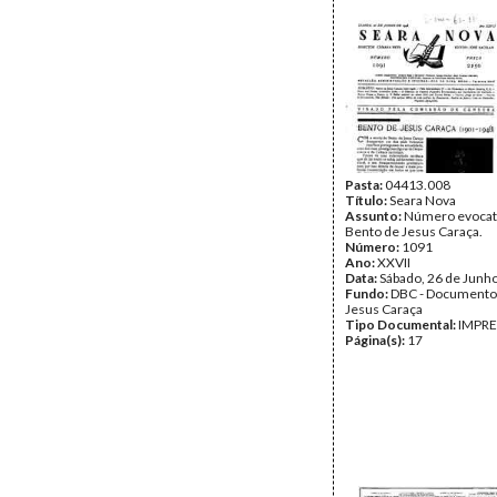
Pasta:
04413.008
Título:
Seara Nova
Assunto:
Número evocat
Bento de Jesus Caraça.
Número:
1091
Ano:
XXVII
Data:
Sábado, 26 de Junh
Fundo:
DBC - Documento
Jesus Caraça
Tipo Documental:
IMPR
Página(s):
17