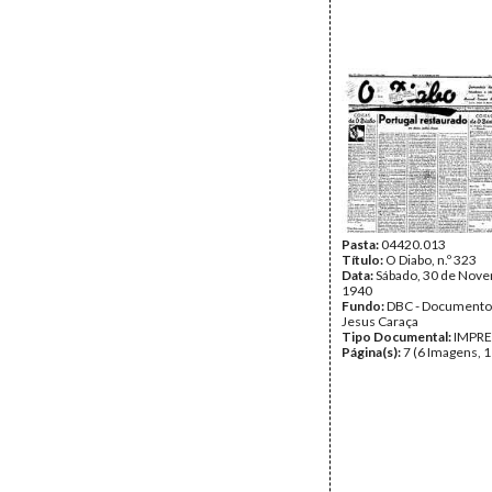
Pasta:
04420.013
Título:
O Diabo, n.º 323
Data:
Sábado, 30 de Nov
1940
Fundo:
DBC - Documento
Jesus Caraça
Tipo Documental:
IMPR
Página(s):
7 (6 Imagens, 1