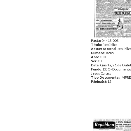
Pasta:
04413.003
Título:
República
Assunto:
Jornal República
Número:
8209
Ano:
XLIII
Série:
II
Data:
Quarta, 21 de Outu
Fundo:
DBC - Documento
Jesus Caraça
Tipo Documental:
IMPR
Página(s):
12