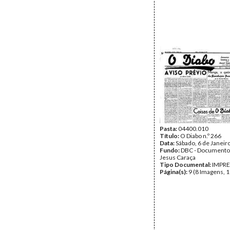
Pasta:
04400.010
Título:
O Diabo n.º 266
Data:
Sábado, 6 de Janeir
Fundo:
DBC - Documento
Jesus Caraça
Tipo Documental:
IMPR
Página(s):
9 (8 Imagens, 1