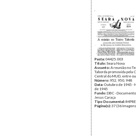
Pasta:
04425.003
Título:
Seara Nova
Assunto:
A reunião no Te
Taborda promovida pela 
Central do MUD, entre ou
Número:
952, 950, 948
Data:
Outubro de 1945 -
de 1945
Fundo:
DBC - Documento
Jesus Caraça
Tipo Documental:
IMPR
Página(s):
37 (36 Imagens