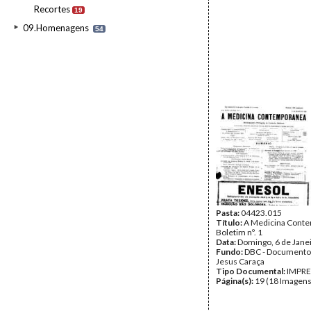
Recortes
19
09.Homenagens
54
Pasta:
04423.015
Título:
A Medicina Conte
Boletim nº. 1
Data:
Domingo, 6 de Jane
Fundo:
DBC - Documento
Jesus Caraça
Tipo Documental:
IMPR
Página(s):
19 (18 Imagens