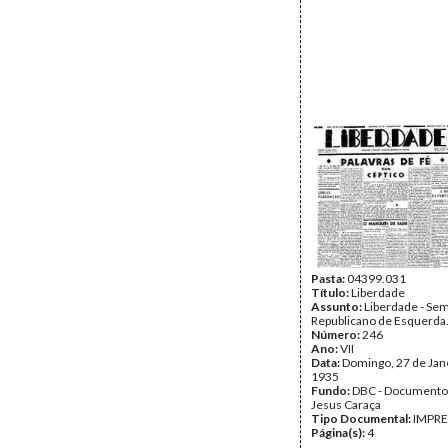
Pasta:
04399.031
Título:
Liberdade
Assunto:
Liberdade - Se
Republicano de Esquerda
Número:
246
Ano:
VII
Data:
Domingo, 27 de Jan
1935
Fundo:
DBC - Documento
Jesus Caraça
Tipo Documental:
IMPR
Página(s):
4