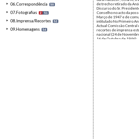
06.Correspondência
de trecho retirado da Aná
50
Discurso do Sr. President
07.Fotografias
Conselho no acto da poss
2
51
Março de 1947 e de com
08.Imprensa/Recortes
intitulado No Primeiro An
52
Actual Comissão Central
09.Homenagens
recortes de imprensa est
54
nacional (24 de Novembr
16 de Outubro de 1946);
correspondência dirigida
Jesus Caraça por Joaquim
Miranda, Alda Gonçalves,
Nunes Duarte (29 de Out
1936 a 16 de Março de 194
nomes de membros da C
dos Caminhos de Ferro P
texto sobre a obra Histoir
Revolutions de Portugal 
Vertot; bilhetes da Carris
visita de António Paes Sal
António Affonso Palla; te
intitulado O Gil Vicente e 
dos seus Autos; brochura 
Visita dos Alunos da Esco
Colonial à Exposição de 
por Júlio Garcês de Lenca
transcrições da revista N
Data:
1931 - 1947
Fundo:
DBC - Documento
Jesus Caraça
Tipo Documental:
Docum
Página(s):
62