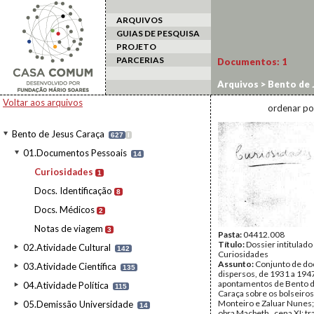
ARQUIVOS
GUIAS DE PESQUISA
PROJETO
PARCERIAS
Documentos:
1
Arquivos
>
Bento de 
Voltar aos arquivos
ordenar po
Bento de Jesus Caraça
627
I
01.Documentos Pessoais
14
Curiosidades
1
Docs. Identificação
8
Docs. Médicos
2
Notas de viagem
3
Pasta:
04412.008
Título:
Dossier intitulado
02.Atividade Cultural
142
Curiosidades
Assunto:
Conjunto de d
03.Atividade Científica
135
dispersos, de 1931 a 194
apontamentos de Bento d
04.Atividade Política
115
Caraça sobre os bolseiros 
Monteiro e Zaluar Nunes;
05.Demissão Universidade
14
obra Macbeth , cena XI; t