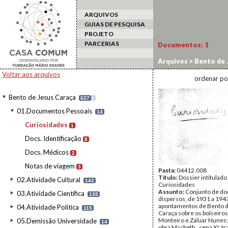
ARQUIVOS
GUIAS DE PESQUISA
PROJETO
PARCERIAS
Documentos:
1
Arquivos
>
Bento de 
Voltar aos arquivos
ordenar po
Bento de Jesus Caraça
627
I
01.Documentos Pessoais
14
Curiosidades
1
Docs. Identificação
8
Docs. Médicos
2
Notas de viagem
3
Pasta:
04412.008
Título:
Dossier intitulado
02.Atividade Cultural
142
Curiosidades
Assunto:
Conjunto de d
03.Atividade Científica
135
dispersos, de 1931 a 194
apontamentos de Bento d
04.Atividade Política
115
Caraça sobre os bolseiros 
Monteiro e Zaluar Nunes;
05.Demissão Universidade
14
obra Macbeth , cena XI; t