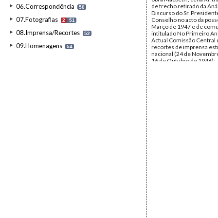
06.Correspondência
de trecho retirado da Aná
50
Discurso do Sr. President
07.Fotografias
Conselho no acto da poss
2
51
Março de 1947 e de com
08.Imprensa/Recortes
intitulado No Primeiro An
52
Actual Comissão Central
09.Homenagens
recortes de imprensa est
54
nacional (24 de Novembr
16 de Outubro de 1946);
correspondência dirigida
Jesus Caraça por Joaquim
Miranda, Alda Gonçalves,
Nunes Duarte (29 de Out
1936 a 16 de Março de 194
nomes de membros da C
dos Caminhos de Ferro P
texto sobre a obra Histoir
Revolutions de Portugal 
Vertot; bilhetes da Carris
visita de António Paes Sal
António Affonso Palla; te
intitulado O Gil Vicente e 
dos seus Autos; brochura 
Visita dos Alunos da Esco
Colonial à Exposição de 
por Júlio Garcês de Lenca
transcrições da revista N
Data:
1931 - 1947
Fundo:
DBC - Documento
Jesus Caraça
Tipo Documental:
Docum
Página(s):
62