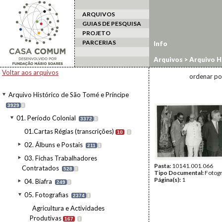
ARQUIVOS
GUIAS DE PESQUISA
PROJETO
PARCERIAS
Info
Arquivos
>
Arquivo H
oficiais
>
Visitas pres
Voltar aos arquivos
ordenar po
Arquivo Histórico de São Tomé e Príncipe
3929
I
01. Período Colonial
3372
I
01.Cartas Régias (transcrições)
10
I
02. Álbuns e Postais
211
I
03. Fichas Trabalhadores
Pasta:
10141.001.066
Contratados
528
I
Tipo Documental:
Fotogr
Página(s):
1
04. Biafra
249
I
05. Fotografias
2374
I
Agricultura e Actividades
Produtivas
167
I