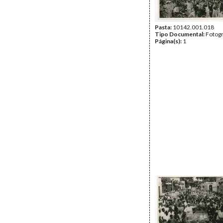
Pasta:
10142.001.018
Tipo Documental:
Fotogr
Página(s):
1