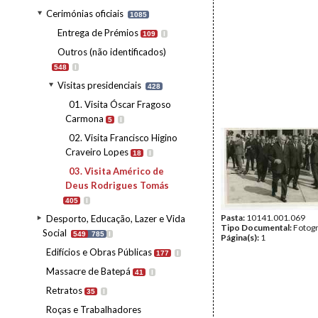
Cerimónias oficiais
1085
Entrega de Prémios
109
I
Outros (não identificados)
548
I
Visitas presidenciais
428
01. Visita Óscar Fragoso
Carmona
5
I
02. Visita Francisco Higino
Craveiro Lopes
18
I
03. Visita Américo de
Deus Rodrigues Tomás
405
I
Pasta:
10141.001.069
Desporto, Educação, Lazer e Vida
Tipo Documental:
Fotogr
Social
549
785
I
Página(s):
1
Edifícios e Obras Públicas
177
I
Massacre de Batepá
41
I
Retratos
35
I
Roças e Trabalhadores