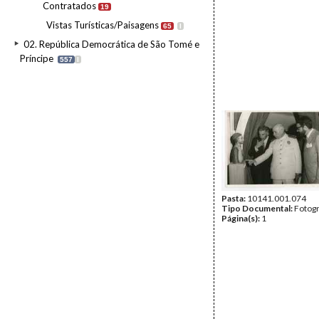
Contratados
19
Vistas Turísticas/Paisagens
65
I
02. República Democrática de São Tomé e
Príncipe
557
I
Pasta:
10141.001.074
Tipo Documental:
Fotogr
Página(s):
1