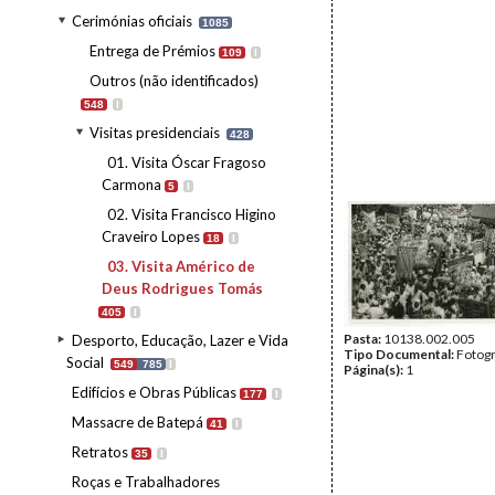
Cerimónias oficiais
1085
Entrega de Prémios
109
I
Outros (não identificados)
548
I
Visitas presidenciais
428
01. Visita Óscar Fragoso
Carmona
5
I
02. Visita Francisco Higino
Craveiro Lopes
18
I
03. Visita Américo de
Deus Rodrigues Tomás
405
I
Pasta:
10138.002.005
Desporto, Educação, Lazer e Vida
Tipo Documental:
Fotogr
Social
549
785
I
Página(s):
1
Edifícios e Obras Públicas
177
I
Massacre de Batepá
41
I
Retratos
35
I
Roças e Trabalhadores