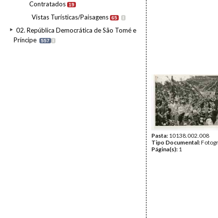
Contratados
19
Vistas Turísticas/Paisagens
65
I
02. República Democrática de São Tomé e
Príncipe
557
I
Pasta:
10138.002.008
Tipo Documental:
Fotogr
Página(s):
1