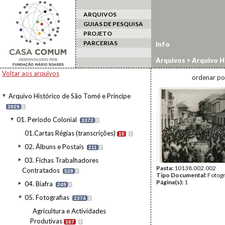
ARQUIVOS
GUIAS DE PESQUISA
PROJETO
PARCERIAS
Info
Arquivos
>
Arquivo H
oficiais
>
Visitas pres
Voltar aos arquivos
ordenar po
Arquivo Histórico de São Tomé e Príncipe
3929
I
01. Período Colonial
3372
I
01.Cartas Régias (transcrições)
10
I
02. Álbuns e Postais
211
I
03. Fichas Trabalhadores
Pasta:
10138.002.002
Contratados
528
I
Tipo Documental:
Fotogr
Página(s):
1
04. Biafra
249
I
05. Fotografias
2374
I
Agricultura e Actividades
Produtivas
167
I