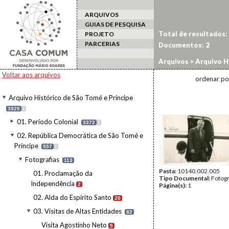
ARQUIVOS
GUIAS DE PESQUISA
Total de resultados:
PROJETO
PARCERIAS
Documentos:
2
Arquivos
>
Arquivo H
>
Fotografias
>
03. Vi
Voltar aos arquivos
ordenar po
Arquivo Histórico de São Tomé e Príncipe
3929
I
01. Período Colonial
3372
I
02. República Democrática de São Tomé e
Príncipe
557
I
Fotografias
113
Pasta:
10140.002.005
01. Proclamação da
Tipo Documental:
Fotogr
Independência
2
Página(s):
1
02. Alda do Espírito Santo
20
03. Visitas de Altas Entidades
82
Visita Agostinho Neto
5