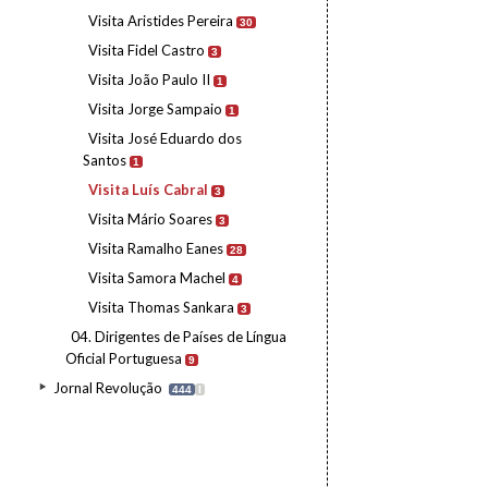
Visita Aristides Pereira
30
Visita Fidel Castro
3
Visita João Paulo II
1
Visita Jorge Sampaio
1
Visita José Eduardo dos
Santos
1
Visita Luís Cabral
3
Visita Mário Soares
3
Visita Ramalho Eanes
28
Visita Samora Machel
4
Visita Thomas Sankara
3
04. Dirigentes de Países de Língua
Oficial Portuguesa
9
Jornal Revolução
444
I