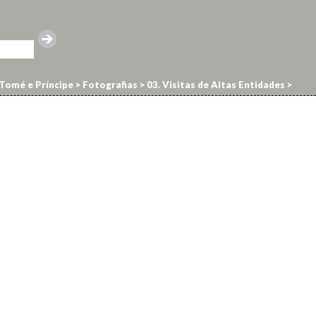
Tomé e Príncipe
>
Fotografias
>
03. Visitas de Altas Entidades
>