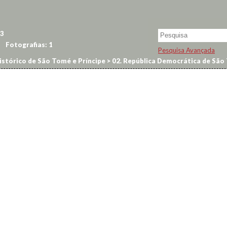
3
Fotografias:
1
Pesquisa Avançada
istórico de São Tomé e Príncipe
>
02. República Democrática de São 