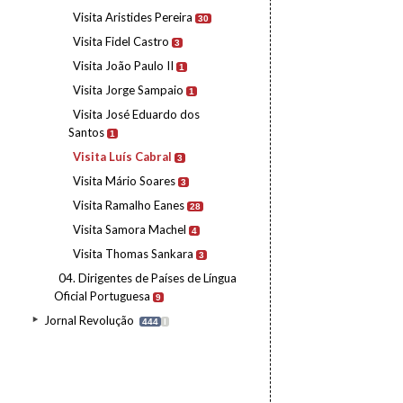
Visita Aristides Pereira
30
Visita Fidel Castro
3
Visita João Paulo II
1
Visita Jorge Sampaio
1
Visita José Eduardo dos
Santos
1
Visita Luís Cabral
3
Visita Mário Soares
3
Visita Ramalho Eanes
28
Visita Samora Machel
4
Visita Thomas Sankara
3
04. Dirigentes de Países de Língua
Oficial Portuguesa
9
Jornal Revolução
444
I