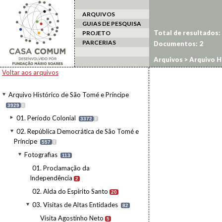
ARQUIVOS
GUIAS DE PESQUISA
Total de resultados:
PROJETO
PARCERIAS
Documentos:
2
Arquivos
>
Arquivo H
Visita Luís Cabral
Voltar aos arquivos
Arquivo Histórico de São Tomé e Príncipe
3929
I
01. Período Colonial
3372
I
02. República Democrática de São Tomé e
Príncipe
557
I
Fotografias
113
01. Proclamação da
Independência
2
02. Alda do Espírito Santo
20
03. Visitas de Altas Entidades
82
Visita Agostinho Neto
5