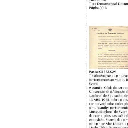
Tipo Documental:
Docum
Página(s):
3
Pasta:
05443.029
Título:
Exame de pintura
pertencentes ao Museu R
Évora
Assunto:
Cópia do parecer
Subsecção da 6.ª Secção d
Nacional de Educação, de
13.ABR.1945, sobre o est
conservação das colecçõ
pintura antiga pertencent
Museu Regional de Évora 
das condições das salas 
exposição. Exame das pint
pelo pintor Abel Moura, a
Mário Chicó. Parecer ho