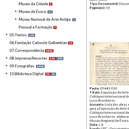
Museu da Cidade
Tipo Documental:
Docum
2
Página(s):
10
Museu de Évora
12
Museu Nacional de Arte Antiga
1
Pessoal e Formação
7
05.Textos
146
06.Fundação Calouste Gulbenkian
12
07.Correspondência
1066
08.Imprensa/Recortes
106
390
09.Fotografias
5408
10.Biblioteca Digital
25
50
Pasta:
05443.010
Título:
Exposição de Arte 
Coilóquio Internacional 
Luso-Brasileiros
Assunto:
Lista das obras
para a Exposição de Arte S
Colóquio Internacional d
Luso-Brasileiros, elabora
Museu Regional de Évora
Data:
s.d.
Fundo:
DTC - Documentos