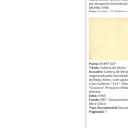
por despacho ministerial
08.MAI.1945.
Data:
Quinta, 17 de Maio
Fundo:
DTC - Documentos
Alice Chicó
Tipo Documental:
Docum
Página(s):
3
Pasta:
05497.027
Título:
Galeria de Verão 
Assunto:
Galeria de Verã
organizada pela Sociedad
de Belas Artes, com apoio
e das Galerias "111", "Div
"Gravura". Preçário e Rel
Artistas.
Data:
1965
Fundo:
DTC - Documentos
Alice Chicó
Tipo Documental:
Docum
Página(s):
7