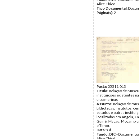
Alice Chicó
Tipo Documental:
Docum
Página(s):
2
Pasta:
05511.013
Título:
Relação de Museu
instituições existentes na
ultramarinas
Assunto:
Relação de mus
bibliotecas, institutos, ce
estudos e outras instituiç
localizadas em Angola, C
Guiné, Macau, Moçambiq
e Timor.
Data:
s.d.
Fundo:
DTC - Documentos
Alice Chicó