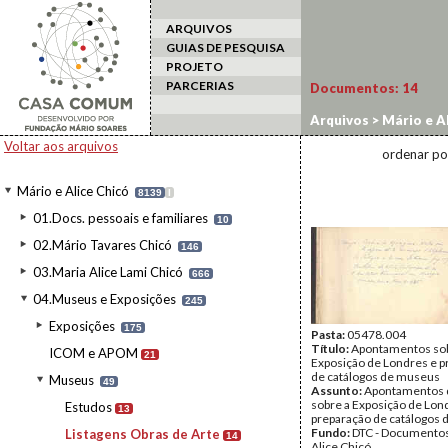
ARQUIVOS
GUIAS DE PESQUISA
PROJETO
PARCERIAS
Documentos:
14
Arquivos
>
Mário e Al
Voltar aos arquivos
ordenar po
Mário e Alice Chicó
8139
I
01.Docs. pessoais e familiares
10
02.Mário Tavares Chicó
146
03.Maria Alice Lami Chicó
666
04.Museus e Exposições
245
Exposições
175
Pasta:
05478.004
Título:
Apontamentos sob
ICOM e APOM
21
Exposição de Londres e p
de catálogos de museus
Museus
49
Assunto:
Apontamentos 
sobre a Exposição de Lon
Estudos
13
preparação de catálogos 
Fundo:
DTC - Documentos
Listagens Obras de Arte
14
Alice Chicó