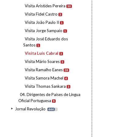
Visita Aristides Pereira
30
Visita Fidel Castro
3
Visita João Paulo II
1
Visita Jorge Sampaio
1
Visita José Eduardo dos
Santos
1
Visita Luís Cabral
3
Visita Mário Soares
3
Visita Ramalho Eanes
28
Visita Samora Machel
4
Visita Thomas Sankara
3
04. Dirigentes de Países de Língua
Oficial Portuguesa
9
Jornal Revolução
444
I