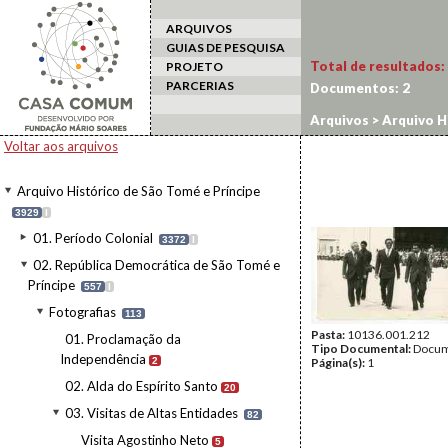
ARQUIVOS
GUIAS DE PESQUISA
Total de resultados:
PROJETO
PARCERIAS
Documentos:
2
Arquivos
>
Arquivo H
Visita Luís Cabral
Voltar aos arquivos
Arquivo Histórico de São Tomé e Príncipe
3929
I
01. Período Colonial
3372
I
02. República Democrática de São Tomé e
Príncipe
557
I
Fotografias
113
Pasta:
10136.001.212
01. Proclamação da
Tipo Documental:
Docum
Independência
2
Página(s):
1
02. Alda do Espírito Santo
20
03. Visitas de Altas Entidades
82
Visita Agostinho Neto
5