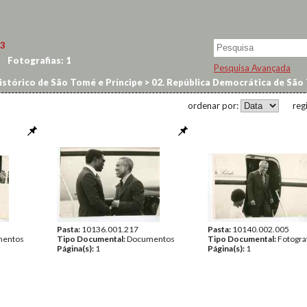
3
Fotografias:
1
Pesquisa Avançada
istórico de São Tomé e Príncipe
>
02. República Democrática de São 
ordenar por:
reg
Pasta:
10136.001.217
Pasta:
10140.002.005
entos
Tipo Documental:
Documentos
Tipo Documental:
Fotogra
Página(s):
1
Página(s):
1