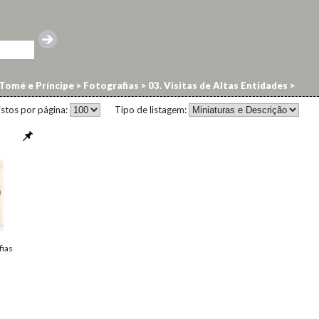
Tomé e Príncipe
>
Fotografias
>
03. Visitas de Altas Entidades
>
istos por página:
Tipo de listagem:
fias