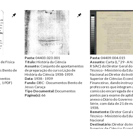
Pasta:
04403.023.001
Pasta:
04409.004.015
 de Física
Título:
História da Ciência
Assunto:
Carta (L.º 29 - A N
Assunto:
Conjunto de apontamentos
R S/AC) do Diretor Geral do
s Bento de
de preparação do curso Lição de
Técnico - Ministério da Ed
História da Ciência 1938-1939.
Nacional ao Diretor do Inst
entos
Data:
1938 - 1939
Superior de Ciências Econ
, 1 PDF)
Fundo:
DBC - Documentos Bento de
Financeiras, dando instruç
Jesus Caraça
professores que integram 
Tipo Documental:
Documentos
comissão encarregada de e
Página(s):
66
pontos para exame de apti
anexo o Diário do Governo n.
Série, com data de 21 de m
1938.
Remetente:
Diretor Geral 
Técnico - Ministério da Ed
Nacional
Destinatário:
Diretor do In
Superior de Ciências Econ
Financeiras