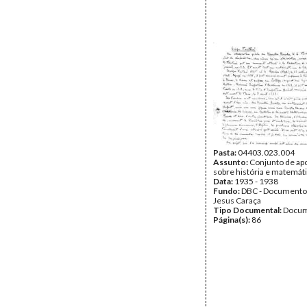
Pasta:
04403.023.004
Assunto:
Conjunto de a
sobre história e matemáti
Data:
1935 - 1938
Fundo:
DBC - Documento
Jesus Caraça
Tipo Documental:
Docum
Página(s):
86