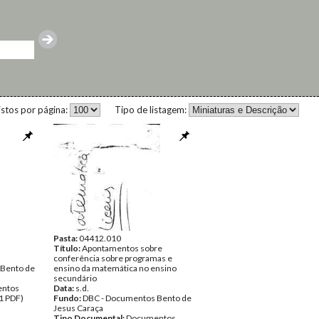
istos por página:
Tipo de listagem:
Pasta:
04412.010
Título:
Apontamentos sobre
conferência sobre programas e
 Bento de
ensino da matemática no ensino
secundário
ntos
Data:
s.d.
1 PDF)
Fundo:
DBC - Documentos Bento de
Jesus Caraça
Tipo Documental:
Documentos