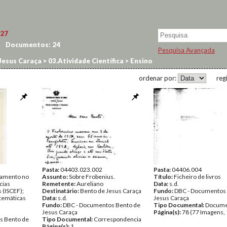
27
Documentos:
24
Pesquisa Avançada
Jesus Caraça
>
03.Atividade Científica
>
Ensino
ordenar por:
reg
Pasta:
04403.023.002
Pasta:
04406.004
ramento no
Assunto:
Sobre Frobenius.
Título:
Ficheiro de livros
cias
Remetente:
Aureliano
Data:
s.d.
 (ISCEF);
Destinatário:
Bento de Jesus Caraça
Fundo:
DBC - Documentos
temáticas
Data:
s.d.
Jesus Caraça
Fundo:
DBC - Documentos Bento de
Tipo Documental:
Docume
Jesus Caraça
Página(s):
78 (77 Imagens, 
s Bento de
Tipo Documental:
Correspondencia
Página(s):
1