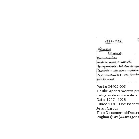
Pasta:
04405.003
Título:
Apontamentos pre
de lições de matemática
Data:
1927 - 1928
Fundo:
DBC - Documento
Jesus Caraça
Tipo Documental:
Docum
Página(s):
45 (44 Imagens