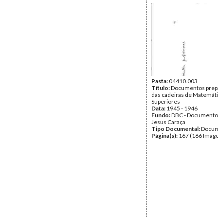
Pasta:
04410.003
Título:
Documentos prepa
das cadeiras de Matemát
Superiores
Data:
1945 - 1946
Fundo:
DBC - Documento
Jesus Caraça
Tipo Documental:
Docum
Página(s):
167 (166 Image