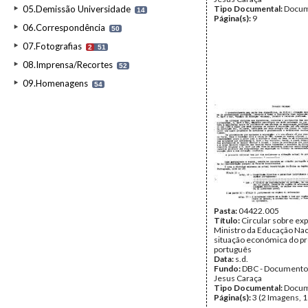
05.Demissão Universidade
Tipo Documental:
Docum
14
Página(s):
9
06.Correspondência
50
07.Fotografias
2
51
08.Imprensa/Recortes
52
09.Homenagens
54
Pasta:
04422.005
Título:
Circular sobre ex
Ministro da Educação Nac
situação económica do p
português
Data:
s.d.
Fundo:
DBC - Documento
Jesus Caraça
Tipo Documental:
Docum
Página(s):
3 (2 Imagens, 1