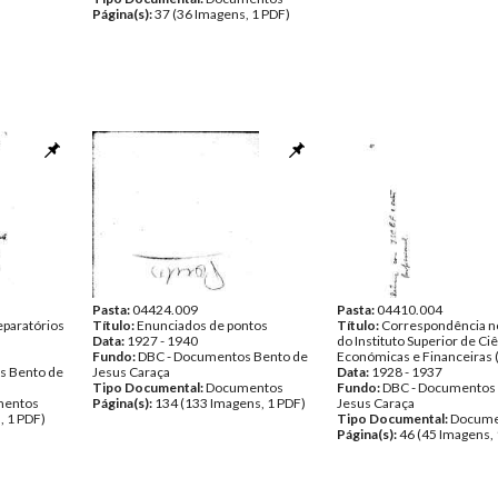
Página(s):
37 (36 Imagens, 1 PDF)
Pasta:
04424.009
Pasta:
04410.004
paratórios
Título:
Enunciados de pontos
Título:
Correspondência n
Data:
1927 - 1940
do Instituto Superior de Ci
Fundo:
DBC - Documentos Bento de
Económicas e Financeiras 
s Bento de
Jesus Caraça
Data:
1928 - 1937
Tipo Documental:
Documentos
Fundo:
DBC - Documentos
entos
Página(s):
134 (133 Imagens, 1 PDF)
Jesus Caraça
, 1 PDF)
Tipo Documental:
Docume
Página(s):
46 (45 Imagens, 