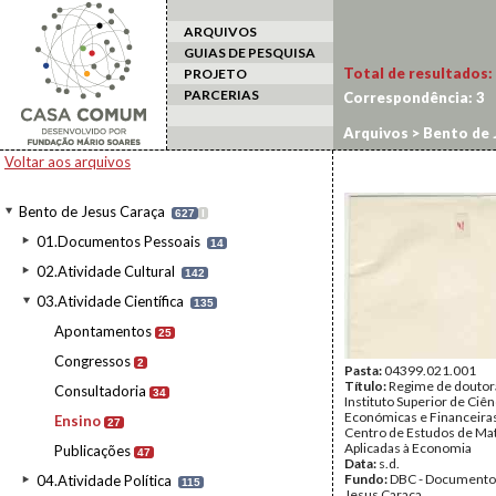
ARQUIVOS
GUIAS DE PESQUISA
Total de resultados:
PROJETO
PARCERIAS
Correspondência:
3
Arquivos
>
Bento de 
Voltar aos arquivos
Bento de Jesus Caraça
627
I
01.Documentos Pessoais
14
02.Atividade Cultural
142
03.Atividade Científica
135
Apontamentos
25
Congressos
2
Pasta:
04399.021.001
Título:
Regime de douto
Consultadoria
34
Instituto Superior de Ciên
Económicas e Financeiras
Ensino
27
Centro de Estudos de Ma
Aplicadas à Economia
Publicações
47
Data:
s.d.
Fundo:
DBC - Documento
04.Atividade Política
115
Jesus Caraça