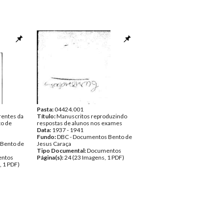
Pasta:
04424.001
rentes da
Título:
Manuscritos reproduzindo
to de
respostas de alunos nos exames
Data:
1937 - 1941
Fundo:
DBC - Documentos Bento de
 Bento de
Jesus Caraça
Tipo Documental:
Documentos
ntos
Página(s):
24 (23 Imagens, 1 PDF)
, 1 PDF)