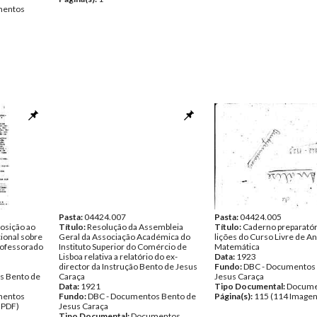
entos
Pasta:
04424.007
Pasta:
04424.005
posição ao
Título:
Resolução da Assembleia
Título:
Caderno preparatór
ional sobre
Geral da Associação Académica do
lições do Curso Livre de An
rofessorado
Instituto Superior do Comércio de
Matemática
Lisboa relativa a relatório do ex-
Data:
1923
director da Instrução Bento de Jesus
Fundo:
DBC - Documentos
s Bento de
Caraça
Jesus Caraça
Data:
1921
Tipo Documental:
Docume
entos
Fundo:
DBC - Documentos Bento de
Página(s):
115 (114 Imagen
 PDF)
Jesus Caraça
Tipo Documental:
Documentos