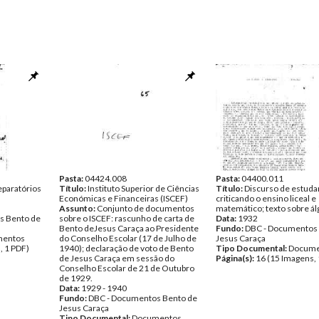
Pasta:
04424.008
Pasta:
04400.011
paratórios
Título:
Instituto Superior de Ciências
Título:
Discurso de estuda
Económicas e Financeiras (ISCEF)
criticando o ensino liceal e
Assunto:
Conjunto de documentos
matemático; texto sobre ál
s Bento de
sobre o ISCEF: rascunho de carta de
Data:
1932
Bento deJesus Caraça ao Presidente
Fundo:
DBC - Documentos
entos
do Conselho Escolar (17 de Julho de
Jesus Caraça
, 1 PDF)
1940); declaração de voto de Bento
Tipo Documental:
Docume
de Jesus Caraça em sessão do
Página(s):
16 (15 Imagens, 
Conselho Escolar de 21 de Outubro
de 1929.
Data:
1929 - 1940
Fundo:
DBC - Documentos Bento de
Jesus Caraça
Tipo Documental:
Documentos