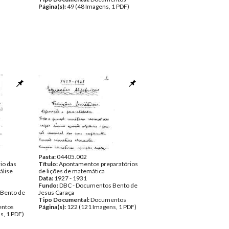
Página(s):
49 (48 Imagens, 1 PDF)
Pasta:
04405.002
io das
Título:
Apontamentos preparatórios
álise
de lições de matemática
Data:
1927 - 1931
Fundo:
DBC - Documentos Bento de
 Bento de
Jesus Caraça
Tipo Documental:
Documentos
ntos
Página(s):
122 (121 Imagens, 1 PDF)
s, 1 PDF)