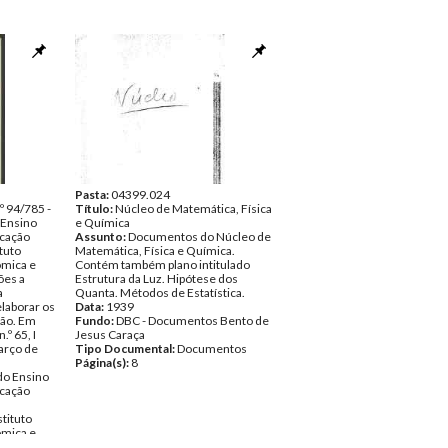
Pasta:
04399.024
.º 94/785 -
Título:
Núcleo de Matemática, Física
 Ensino
e Química
ucação
Assunto:
Documentos do Núcleo de
ituto
Matemática, Física e Química.
ómica e
Contém também plano intitulado
ões a
Estrutura da Luz. Hipótese dos
a
Quanta. Métodos de Estatística.
laborar os
Data:
1939
dão. Em
Fundo:
DBC - Documentos Bento de
º 65, I
Jesus Caraça
arço de
Tipo Documental:
Documentos
Página(s):
8
do Ensino
ucação
stituto
ómica e