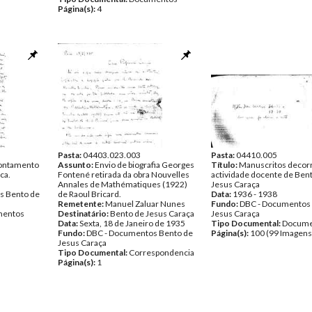
Página(s):
4
Pasta:
04403.023.003
Pasta:
04410.005
pontamento
Assunto:
Envio de biografia Georges
Título:
Manuscritos decor
ca.
Fontené retirada da obra Nouvelles
actividade docente de Ben
Annales de Mathématiques (1922)
Jesus Caraça
s Bento de
de Raoul Bricard.
Data:
1936 - 1938
Remetente:
Manuel Zaluar Nunes
Fundo:
DBC - Documentos
entos
Destinatário:
Bento de Jesus Caraça
Jesus Caraça
Data:
Sexta, 18 de Janeiro de 1935
Tipo Documental:
Docume
Fundo:
DBC - Documentos Bento de
Página(s):
100 (99 Imagens
Jesus Caraça
Tipo Documental:
Correspondencia
Página(s):
1