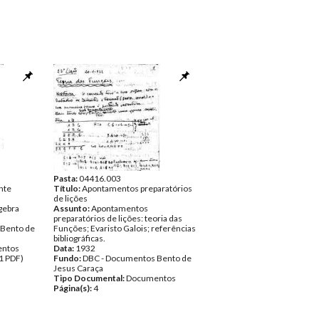
Pasta:
04416.003
nte
Título:
Apontamentos preparatórios
de lições
gebra
Assunto:
Apontamentos
preparatórios de lições: teoria das
 Bento de
Funções; Evaristo Galois; referências
bibliográficas.
ntos
Data:
1932
1 PDF)
Fundo:
DBC - Documentos Bento de
Jesus Caraça
Tipo Documental:
Documentos
Página(s):
4