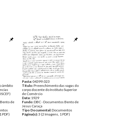
Pasta:
04399.023
o âmbito
Título:
Preenchimento das vagas do
ências
corpo docente do Instituto Superior
(ISCEF)
de Comércio
Data:
1929
 Bento de
Fundo:
DBC - Documentos Bento de
Jesus Caraça
ntos
Tipo Documental:
Documentos
1 PDF)
Página(s):
3 (2 Imagens, 1 PDF)