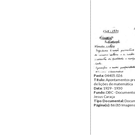
Pasta:
04405.026
Título:
Apontamentos pre
de lições de matemática
Data:
1929 - 1930
Fundo:
DBC - Documento
Jesus Caraça
Tipo Documental:
Docum
Página(s):
86 (85 Imagens