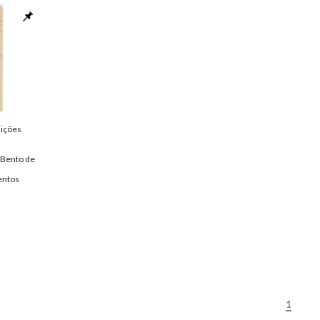
 de 1938
 Bento de
pondencia
lições
 Bento de
ntos
1