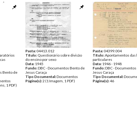
Data:
Sábado, 26 de Março
Fundo:
DBC - Documentos
Jesus Caraça
Tipo Documental:
Corres
Página(s):
4
Pasta:
04413.012
Pasta:
04399.004
ratórios
Título:
Questionário sobre divisão
Título:
Apontamentos das 
icas
do ensino por sexo
particulares
Data:
1945
Data:
1946 - 1948
Fundo:
DBC - Documentos Bento de
Fundo:
DBC - Documentos
s Bento de
Jesus Caraça
Jesus Caraça
Tipo Documental:
Documentos
Tipo Documental:
Docume
entos
Página(s):
2 (1 Imagem, 1 PDF)
Página(s):
46
ns, 1 PDF)