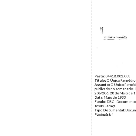
Pasta:
04418.002.003
Título:
O Único Remédio
Assunto:
O Único Remédi
publicado no semanário L
206/206, 28 de Maio de 1
Data:
Maio de 1933
Fundo:
DBC - Documento
Jesus Caraça
Tipo Documental:
Docum
Página(s):
4