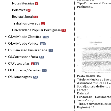
Notas literárias
Tipo Documental:
Docum
8
Página(s):
1
Polémicas
4
Revista Litoral
16
Trabalhos diversos
10
Universidade Popular Portuguesa
23
03.Atividade Científica
135
04.Atividade Política
115
05.Demissão Universidade
14
06.Correspondência
50
07.Fotografias
2
51
08.Imprensa/Recortes
52
Pasta:
04400.004
09.Homenagens
54
Título:
A Música e a Evolu
Assunto:
A Música e a Ev
Social [autoria de Bento 
Caraça?].
Data:
s.d.
Fundo:
DBC - Documento
Jesus Caraça
Tipo Documental:
Docum
Página(s):
11