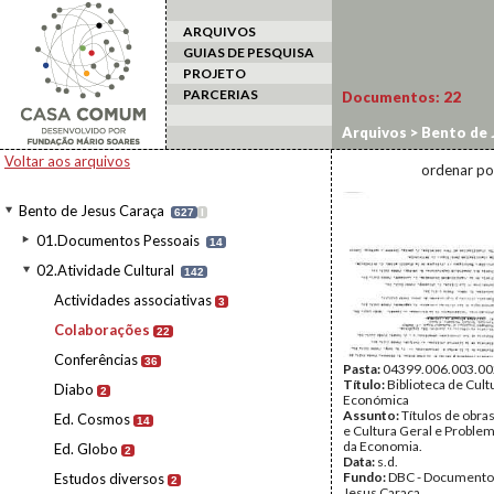
ARQUIVOS
GUIAS DE PESQUISA
PROJETO
PARCERIAS
Documentos:
22
Arquivos
>
Bento de 
Voltar aos arquivos
ordenar po
Bento de Jesus Caraça
627
I
01.Documentos Pessoais
14
02.Atividade Cultural
142
Actividades associativas
3
Colaborações
22
Conferências
36
Pasta:
04399.006.003.00
Título:
Biblioteca de Cult
Diabo
2
Económica
Assunto:
Títulos de obras
Ed. Cosmos
14
e Cultura Geral e Proble
da Economia.
Ed. Globo
2
Data:
s.d.
Fundo:
DBC - Documento
Estudos diversos
2
Jesus Caraça