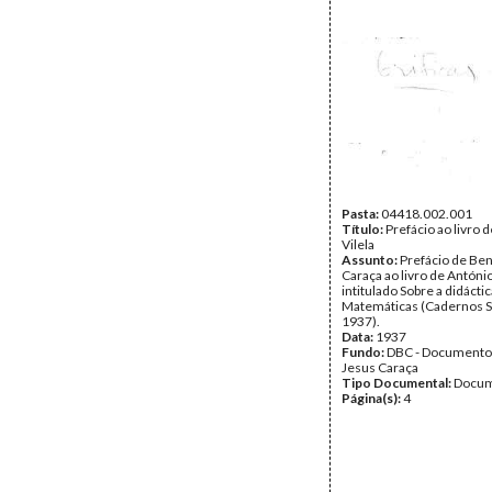
Pasta:
04418.002.001
Título:
Prefácio ao livro 
Vilela
Assunto:
Prefácio de Ben
Caraça ao livro de António
intitulado Sobre a didácti
Matemáticas (Cadernos S
1937).
Data:
1937
Fundo:
DBC - Documento
Jesus Caraça
Tipo Documental:
Docum
Página(s):
4