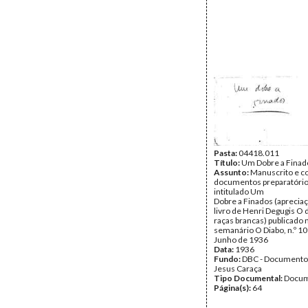
Pasta:
04418.011
Título:
Um Dobre a Finad
Assunto:
Manuscrito e c
documentos preparatório
intitulado Um
Dobre a Finados (apreciaçã
livro de Henri Degugis O 
raças brancas) publicado 
semanário O Diabo, n.º 10
Junho de 1936
Data:
1936
Fundo:
DBC - Documento
Jesus Caraça
Tipo Documental:
Docum
Página(s):
64