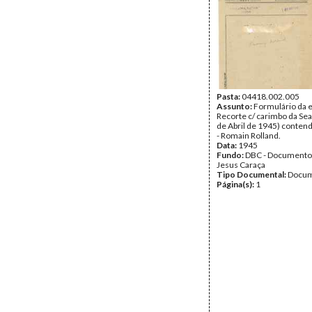
Pasta:
04418.002.005
Assunto:
Formulário da 
Recorte c/ carimbo da Se
de Abril de 1945) conten
- Romain Rolland.
Data:
1945
Fundo:
DBC - Documento
Jesus Caraça
Tipo Documental:
Docum
Página(s):
1