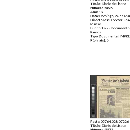
Título:
Diário de Lisboa
Número:
5869
Ano:
18
Data:
Domingo, 26 de Ma
Directores:
Director: Jo
Manso
Fundo:
DRR - Documentos
Ramos
Tipo Documental:
IMPR
Página(s):
8
Pasta:
05764.028.07226
Título:
Diário de Lisboa
Número:
5872