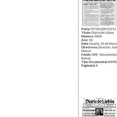
Pasta:
05764.028.07211
Título:
Diário de Lisboa
Número:
5858
Ano:
18
Data:
Quarta, 15 de Març
Directores:
Director: Jo
Manso
Fundo:
DRR - Documentos
Ramos
Tipo Documental:
IMPR
Página(s):
8