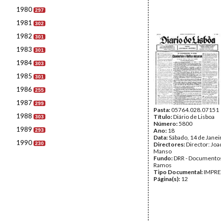
1980
297
1981
302
1982
301
1983
301
1984
303
1985
301
1986
255
1987
299
Pasta:
05764.028.07151
1988
Título:
Diário de Lisboa
303
Número:
5800
1989
Ano:
18
293
Data:
Sábado, 14 de Janei
1990
230
Directores:
Director: Jo
Manso
Fundo:
DRR - Documentos
Ramos
Tipo Documental:
IMPR
Página(s):
12