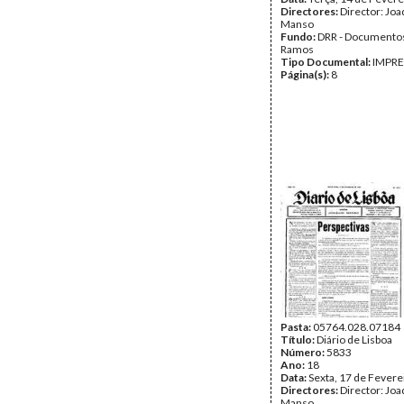
Directores:
Director: Jo
Manso
Fundo:
DRR - Documentos
Ramos
Tipo Documental:
IMPR
Página(s):
8
Pasta:
05764.028.07184
Título:
Diário de Lisboa
Número:
5833
Ano:
18
Data:
Sexta, 17 de Fevere
Directores:
Director: Jo
Manso