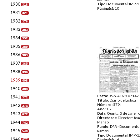
1930
Tipo Documental:
IMPR
318
Página(s):
10
1931
321
1932
376
1933
383
1934
392
1935
389
1936
389
1937
365
1938
396
1939
408
1940
388
Pasta:
05764.028.07142
1941
372
Título:
Diário de Lisboa
Número:
5791
1942
374
Ano:
18
Data:
Quinta, 5 de Janeir
1943
672
Directores:
Director: Jo
1944
Manso
742
Fundo:
DRR - Documentos
1945
Ramos
540
Tipo Documental:
IMPR
1946
Página(s):
16
477