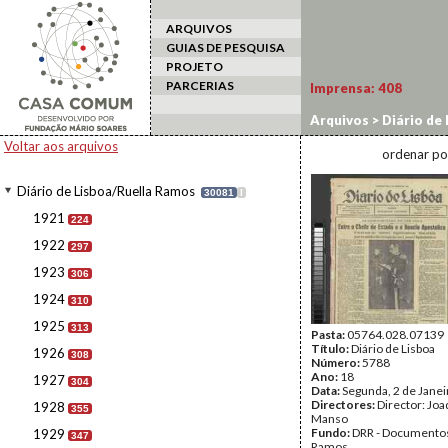
ARQUIVOS
GUIAS DE PESQUISA
PROJETO
PARCERIAS
Imprensa:
408
Arquivos
>
Diário de
Voltar aos arquivos
ordenar po
Diário de Lisboa/Ruella Ramos
30081
I
1921
224
1922
297
1923
306
1924
310
1925
313
Pasta:
05764.028.07139
Título:
Diário de Lisboa
1926
308
Número:
5788
Ano:
18
1927
304
Data:
Segunda, 2 de Jane
Directores:
Director: Jo
1928
355
Manso
Fundo:
DRR - Documentos
1929
347
Ramos