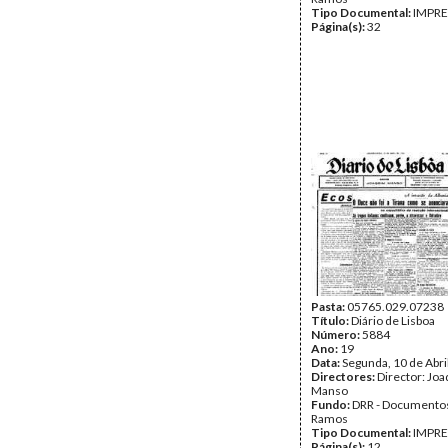
Tipo Documental:
IMPR
Página(s):
32
Pasta:
05765.029.07238
Título:
Diário de Lisboa
Número:
5884
Ano:
19
Data:
Segunda, 10 de Abri
Directores:
Director: Jo
Manso
Fundo:
DRR - Documentos
Ramos
Tipo Documental:
IMPR
Página(s):
12