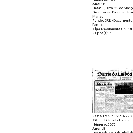
Ano:
18
Data:
Quarta, 29 de Març
Directores:
Director: Jo
Manso
Fundo:
DRR - Documentos
Ramos
Tipo Documental:
IMPR
Página(s):
7
Pasta:
05765.029.07229
Título:
Diário de Lisboa
Número:
5875
Ano:
18
Data:
Sábado, 1 de Abril 