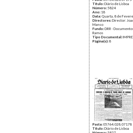
Título:
Diário de Lisboa
Número:
5824
Ano:
18
Data:
Quarta, 8 de Fever
Directores:
Director: Jo
Manso
Fundo:
DRR - Documentos
Ramos
Tipo Documental:
IMPR
Página(s):
8
Pasta:
05764.028.07178
Título:
Diário de Lisboa
Número:
5827