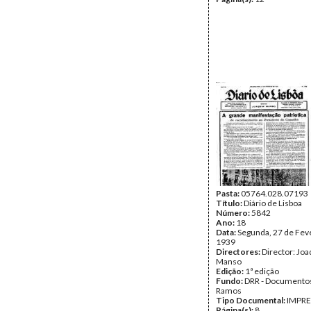
Pasta:
05764.028.07193
Título:
Diário de Lisboa
Número:
5842
Ano:
18
Data:
Segunda, 27 de Fev
1939
Directores:
Director: Jo
Manso
Edição:
1ª edição
Fundo:
DRR - Documentos
Ramos
Tipo Documental:
IMPR
Página(s):
8