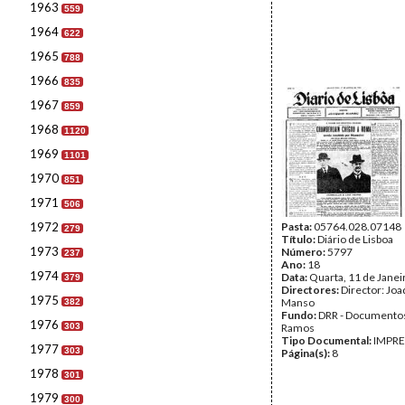
1963
559
1964
622
1965
788
1966
835
1967
859
1968
1120
1969
1101
1970
851
1971
506
1972
Pasta:
05764.028.07148
279
Título:
Diário de Lisboa
1973
Número:
5797
237
Ano:
18
1974
Data:
Quarta, 11 de Janei
379
Directores:
Director: Jo
1975
Manso
382
Fundo:
DRR - Documentos
1976
303
Ramos
Tipo Documental:
IMPR
1977
303
Página(s):
8
1978
301
1979
300