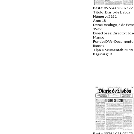
Pasta:
05764.028.07172
Título:
Diário de Lisboa
Número:
5821
Ano:
18
Data:
Domingo, 5 de Feve
1939
Directores:
Director: Jo
Manso
Fundo:
DRR - Documentos
Ramos
Tipo Documental:
IMPR
Página(s):
8
Pasta:
05764.028.07175