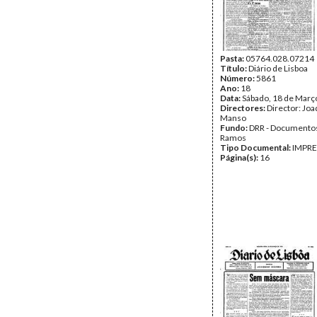
Pasta:
05764.028.07214
Título:
Diário de Lisboa
Número:
5861
Ano:
18
Data:
Sábado, 18 de Març
Directores:
Director: Jo
Manso
Fundo:
DRR - Documentos
Ramos
Tipo Documental:
IMPR
Página(s):
16