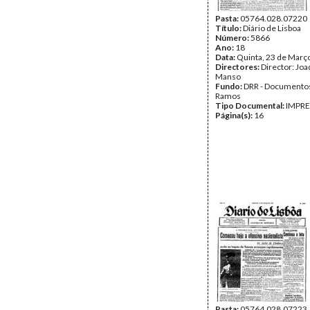
Pasta:
05764.028.07220
Título:
Diário de Lisboa
Número:
5866
Ano:
18
Data:
Quinta, 23 de Març
Directores:
Director: Jo
Manso
Fundo:
DRR - Documentos
Ramos
Tipo Documental:
IMPR
Página(s):
16
Pasta:
05764.028.07223