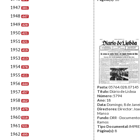
1947
381
1948
447
1949
428
1950
421
1951
421
1952
419
1953
413
1954
378
1955
411
1956
444
Pasta:
05764.028.07145
Título:
Diário de Lisboa
1957
457
Número:
5794
1958
Ano:
18
462
Data:
Domingo, 8 de Jane
1959
Directores:
Director: Jo
479
Manso
1960
Fundo:
DRR - Documentos
518
Ramos
1961
Tipo Documental:
IMPR
531
Página(s):
8
1962
495