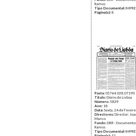
Ramos
Tipo Documental:
IMPR
Página(s):
8
Pasta:
05764.028.07190
Título:
Diário de Lisboa
Número:
5839
Ano:
18
Data:
Sexta, 24 de Fevere
Directores:
Director: Jo
Manso
Fundo:
DRR - Documentos
Ramos
Tipo Documental:
IMPR
Página(s):
12