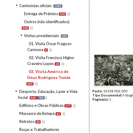
Cerimónias oficiais
1085
Entrega de Prémios
109
I
Outros (não identificados)
548
I
Visitas presidenciais
428
01. Visita Óscar Fragoso
Carmona
5
I
02. Visita Francisco Higino
Craveiro Lopes
18
I
03. Visita Américo de
Deus Rodrigues Tomás
405
I
Pasta:
10138.002.005
Desporto, Educação, Lazer e Vida
Tipo Documental:
Fotogr
Social
549
785
I
Página(s):
1
Edifícios e Obras Públicas
177
I
Massacre de Batepá
41
I
Retratos
35
I
Roças e Trabalhadores