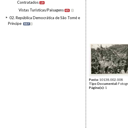
Contratados
19
Vistas Turísticas/Paisagens
65
I
02. República Democrática de São Tomé e
Príncipe
557
I
Pasta:
10138.002.008
Tipo Documental:
Fotogr
Página(s):
1