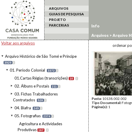
ARQUIVOS
GUIAS DE PESQUISA
PROJETO
PARCERIAS
Info
Arquivos
>
Arquivo H
oficiais
>
Visitas pres
Voltar aos arquivos
ordenar po
Arquivo Histórico de São Tomé e Príncipe
3929
I
01. Período Colonial
3372
I
01.Cartas Régias (transcrições)
10
I
02. Álbuns e Postais
211
I
03. Fichas Trabalhadores
Pasta:
10138.002.002
Contratados
528
I
Tipo Documental:
Fotogr
Página(s):
1
04. Biafra
249
I
05. Fotografias
2374
I
Agricultura e Actividades
Produtivas
167
I