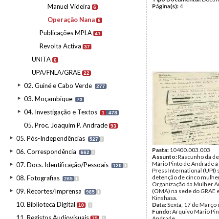
Manuel Videira
Página(s):
4
6
Operação Nana
6
Publicações MPLA
41
Revolta Activa
37
UNITA
6
UPA/FNLA/GRAE
22
02. Guiné e Cabo Verde
277
03. Moçambique
73
04. Investigação e Textos
1
478
05. Proc. Joaquim P. Andrade
93
05. Pós-Independências
527
I
Pasta:
10400.003.003
06. Correspondência
662
I
Assunto:
Rascunho da de
Mário Pinto de Andrade à
07. Docs. Identificação/Pessoais
120
I
Press International (UPI) 
detenção de cinco mulhe
08. Fotografias
265
I
Organização da Mulher A
09. Recortes/Imprensa
(OMA) na sede do GRAE
985
I
Kinshasa.
10. Biblioteca Digital
Data:
Sexta, 17 de Março
10
I
Fundo:
Arquivo Mário Pin
11. Registos Audiovisuais
Andrade
75
I