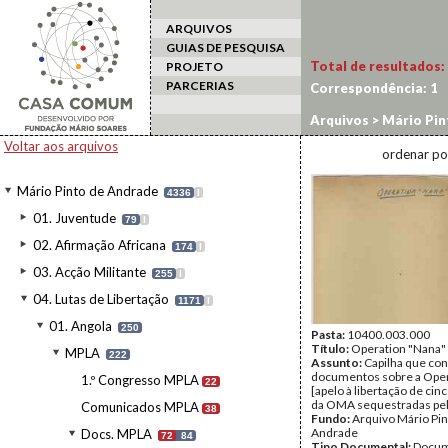
ARQUIVOS
GUIAS DE PESQUISA
Total de resultados:
PROJETO
PARCERIAS
Correspondência:
1
Arquivos
>
Mário Pin
Operação Nana
Voltar aos arquivos
ordenar po
Mário Pinto de Andrade
4336
I
01. Juventude
79
I
02. Afirmação Africana
174
I
03. Acção Militante
255
I
04. Lutas de Libertação
1171
I
01. Angola
250
Pasta:
10400.003.000
Título:
Operation "Nana"
MPLA
222
Assunto:
Capilha que con
documentos sobre a Ope
1.º Congresso MPLA
22
[apelo à libertação de ci
da OMA sequestradas pe
Comunicados MPLA
38
Fundo:
Arquivo Mário Pin
Andrade
Docs. MPLA
72
84
Tipo Documental:
Docum