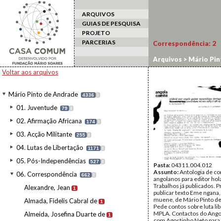
ARQUIVOS
GUIAS DE PESQUISA
PROJETO
PARCERIAS
Correspondência:
2
Arquivos
>
Mário Pin
Voltar aos arquivos
Mário Pinto de Andrade
4336
I
01. Juventude
79
I
02. Afirmação Africana
174
I
03. Acção Militante
255
I
04. Lutas de Libertação
1171
I
05. Pós-Independências
527
I
Pasta:
04311.004.012
Assunto:
Antologia de co
06. Correspondência
662
I
angolanos para editor ho
Trabalhos já publicados. 
Alexandre, Jean
1
publicar texto Eme ngana
muene, de Mário Pinto d
Almada, Fidelis Cabral de
1
Pede contos sobre luta li
MPLA. Contactos do Ango
Almeida, Josefina Duarte de
1
com Agostinho Neto para 