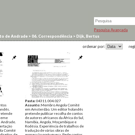
Pesquisa Avançada
to de Andrade
>
06. Correspondência
>
Dijk, Bertus
ordenar por:
reg
Pasta:
04311.004.027
ntos
Assunto:
Membro Angola Comité
landês.
em Amsterdão. Um editor holandês
Pretende
pretende publicar recolha de contos
, eme
de autores africanos da África do Sul,
e Andrade.
Namíbia, Angola, Moçambique e
bertação
Rodésia. Experiência de trabalhos de
la Comité
tradução de várias obras de
direitos de
expressão portuguesa. Pede contos