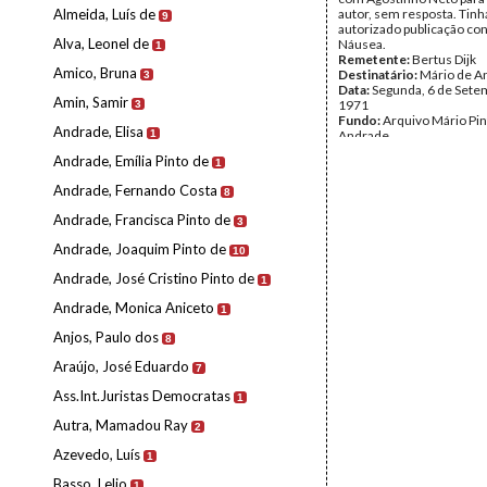
Almeida, Luís de
autor, sem resposta. Tinh
9
autorizado publicação co
Alva, Leonel de
Náusea.
1
Remetente:
Bertus Dijk
Amico, Bruna
Destinatário:
Mário de A
3
Data:
Segunda, 6 de Sete
Amin, Samir
1971
3
Fundo:
Arquivo Mário Pin
Andrade, Elisa
1
Andrade
Tipo Documental:
Corre
Andrade, Emília Pinto de
1
Página(s):
1
Andrade, Fernando Costa
8
Andrade, Francisca Pinto de
3
Andrade, Joaquim Pinto de
10
Andrade, José Cristino Pinto de
1
Andrade, Monica Aniceto
1
Anjos, Paulo dos
8
Araújo, José Eduardo
7
Ass.Int.Juristas Democratas
1
Autra, Mamadou Ray
2
Azevedo, Luís
1
Basso, Lelio
1