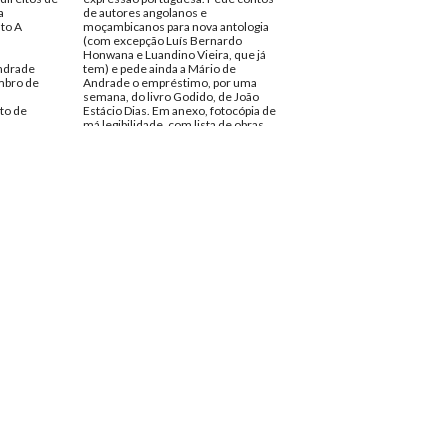
a
de autores angolanos e
nto A
moçambicanos para nova antologia
(com excepção Luís Bernardo
Honwana e Luandino Vieira, que já
ndrade
tem) e pede ainda a Mário de
mbro de
Andrade o empréstimo, por uma
semana, do livro Godido, de João
to de
Estácio Dias. Em anexo, fotocópia de
má legibilidade, com lista de obras
spondencia
que procura.
Remetente:
Bertus Dijk
Destinatário:
Mário de Andrade
Data:
Sábado, 5 de Maio de 1973
Fundo:
Arquivo Mário Pinto de
Andrade
Tipo Documental:
Correspondencia
Página(s):
2