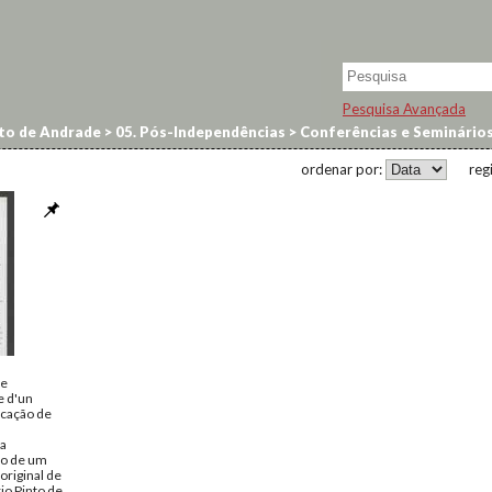
Pesquisa Avançada
to de Andrade
>
05. Pós-Independências
>
Conferências e Seminário
ordenar por:
reg
ue
e d'un
icação de
ca
o de um
 original de
o Pinto de