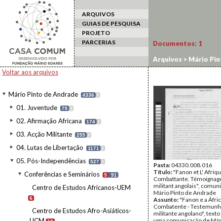
ARQUIVOS
GUIAS DE PESQUISA
PROJETO
PARCERIAS
Documentos:
1
Arquivos
>
Mário Pin
Voltar aos arquivos
Mário Pinto de Andrade
4336
I
01. Juventude
79
I
02. Afirmação Africana
174
I
03. Acção Militante
255
I
04. Lutas de Libertação
1171
I
05. Pós-Independências
527
I
Pasta:
04330.008.016
Título:
"Fanon et L' Afriq
Conferências e Seminários
5
91
Combattante. Témoignag
militant angolais", comun
Centro de Estudos Africanos-UEM
Mário Pinto de Andrade
6
Assunto:
"Fanon e a Áfri
Combatente - Testemunh
Centro de Estudos Afro-Asiáticos-
militante angolano", texto
UCM
uma comunicação de Mári