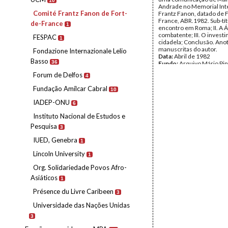
10
Andrade no Memorial Int
Comité Frantz Fanon de Fort-
Frantz Fanon, datado de 
France, ABR.1982. Sub-títu
de-France
1
encontro em Roma; II. A Á
combatente; III. O invest
FESPAC
1
cidadela; Conclusão. Ano
manuscritas do autor.
Fondazione Internazionale Lelio
Data:
Abril de 1982
Basso
36
Fundo:
Arquivo Mário Pin
Andrade
Forum de Delfos
4
Tipo Documental:
Docum
Página(s):
10
Fundação Amílcar Cabral
10
IADEP-ONU
6
Instituto Nacional de Estudos e
Pesquisa
3
IUED, Genebra
1
Lincoln University
1
Org. Solidariedade Povos Afro-
Asiáticos
1
Présence du Livre Caribeen
3
Universidade das Nações Unidas
3