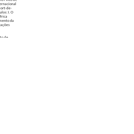
ernacional
Fort-de-
los: I. O
frica
imento da
tações
to de
entos