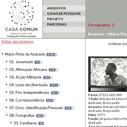
ARQUIVOS
GUIAS DE PESQUISA
PROJETO
PARCERIAS
Fotografias:
2
Arquivos
>
Mário Pin
Voltar aos arquivos
ordenar po
Mário Pinto de Andrade
4336
I
01. Juventude
79
I
02. Afirmação Africana
174
I
03. Acção Militante
255
I
04. Lutas de Libertação
1171
I
05. Pós-Independências
527
I
Pasta:
07223.002.089
Título:
Retrato de Mário 
06. Correspondência
662
I
Andrade, Brazzaville
Assunto:
Retrato de Mári
07. Docs. Identificação/Pessoais
120
I
Andrade, Brazzaville.
Data:
1971
08. Fotografias
265
I
Fundo:
Arquivo Mário Pin
Andrade
01. Familiares
48
Tipo Documental:
Fotogr