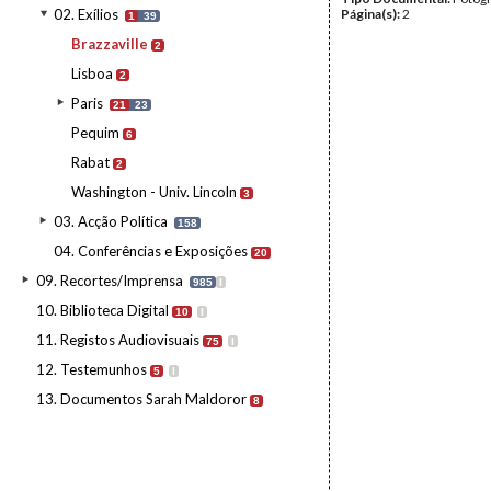
02. Exílios
Página(s):
2
1
39
Brazzaville
2
Lisboa
2
Paris
21
23
Pequim
6
Rabat
2
Washington - Univ. Lincoln
3
03. Acção Política
158
04. Conferências e Exposições
20
09. Recortes/Imprensa
985
I
10. Biblioteca Digital
10
I
11. Registos Audiovisuais
75
I
12. Testemunhos
5
I
13. Documentos Sarah Maldoror
8