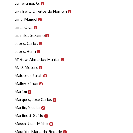
Lemercinier, G.
1
Liga Belga Direitos do Homem
1
Lima, Manuel
3
Lima, Olga
1
Lipinska, Suzanne
1
Lopes, Carlos
3
Lopes, Henri
3
M' Bow, Ahmadou Mahtar
2
M. D. Motors
1
Maldoror, Sarah
9
Malley, Simon
3
Marion
1
Marques, José Carlos
1
Martin, Nicolas
2
Martinoti, Guido
1
Massa, Jean-Michel
3
Maurício, Maria da Piedade
2