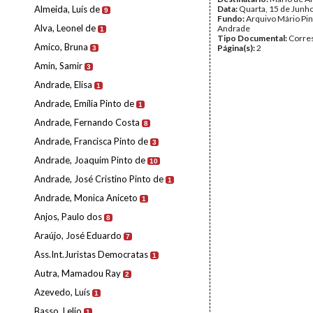
Almeida, Luís de
Data:
Quarta, 15 de Junh
9
Fundo:
Arquivo Mário Pin
Alva, Leonel de
Andrade
1
Tipo Documental:
Corre
Amico, Bruna
Página(s):
2
3
Amin, Samir
3
Andrade, Elisa
1
Andrade, Emília Pinto de
1
Andrade, Fernando Costa
8
Andrade, Francisca Pinto de
3
Andrade, Joaquim Pinto de
10
Andrade, José Cristino Pinto de
1
Andrade, Monica Aniceto
1
Anjos, Paulo dos
8
Araújo, José Eduardo
7
Ass.Int.Juristas Democratas
1
Autra, Mamadou Ray
2
Azevedo, Luís
1
Basso, Lelio
1