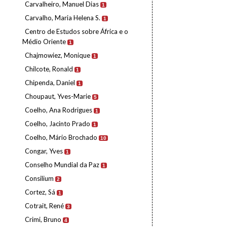
Carvalheiro, Manuel Dias
1
Carvalho, Maria Helena S.
1
Centro de Estudos sobre África e o
Médio Oriente
1
Chajmowiez, Monique
1
Chilcote, Ronald
1
Chipenda, Daniel
1
Choupaut, Yves-Marie
5
Coelho, Ana Rodrigues
1
Coelho, Jacinto Prado
1
Coelho, Mário Brochado
10
Congar, Yves
1
Conselho Mundial da Paz
1
Consilium
2
Cortez, Sá
1
Cotrait, René
3
Crimi, Bruno
4