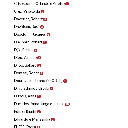
Crisostomo, Orlande e Arlette
1
Cruz, Viriato da
5
Davezies, Robert
4
Davidson, Basil
4
Depelchin, Jacques
5
Dieupart, Robert
1
Dijk, Bertus
2
Diop, Alioune
2
Djibo, Bakary
2
Domani, Roger
1
Douric, Jean François (ORTF)
1
Drathschmidt, Ursula
4
Dubois, Anne
2
Ducados, Anna-Jinga e Henda
16
Editori Riuniti
2
Eduardo e Mariazinha
1
EHESS (Paris)
2