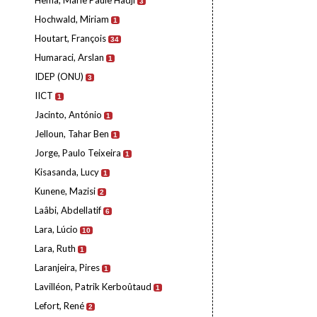
Hema, Marie Paule Hadji
3
Hochwald, Miriam
1
Houtart, François
34
Humaraci, Arslan
1
IDEP (ONU)
3
IICT
1
Jacinto, António
1
Jelloun, Tahar Ben
1
Jorge, Paulo Teixeira
1
Kisasanda, Lucy
1
Kunene, Mazisi
2
Laâbi, Abdellatif
6
Lara, Lúcio
10
Lara, Ruth
1
Laranjeira, Pires
1
Lavilléon, Patrik Kerboûtaud
1
Lefort, René
2