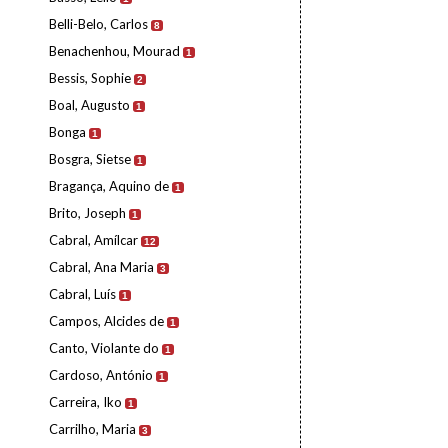
Belli-Belo, Carlos
8
Benachenhou, Mourad
1
Bessis, Sophie
2
Boal, Augusto
1
Bonga
1
Bosgra, Sietse
1
Bragança, Aquino de
1
Brito, Joseph
1
Cabral, Amílcar
12
Cabral, Ana Maria
3
Cabral, Luís
1
Campos, Alcides de
1
Canto, Violante do
1
Cardoso, António
1
Carreira, Iko
1
Carrilho, Maria
3