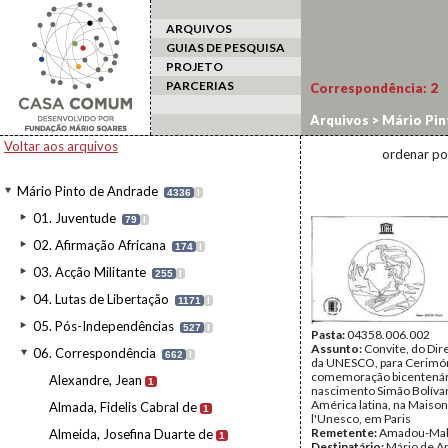
ARQUIVOS
GUIAS DE PESQUISA
PROJETO
PARCERIAS
Correspondência:
2
Arquivos
>
Mário Pin
Voltar aos arquivos
ordenar po
Mário Pinto de Andrade
4336
I
01. Juventude
79
I
02. Afirmação Africana
174
I
03. Acção Militante
255
I
04. Lutas de Libertação
1171
I
05. Pós-Independências
527
I
Pasta:
04358.006.002
Assunto:
Convite, do Dir
06. Correspondência
662
I
da UNESCO, para Cerimó
comemoração bicentenár
Alexandre, Jean
1
nascimento Simão Bolívar,
América latina, na Maison
Almada, Fidelis Cabral de
1
l'Unesco, em Paris
Remetente:
Amadou-Mah
Almeida, Josefina Duarte de
1
Destinatário:
Mário de A