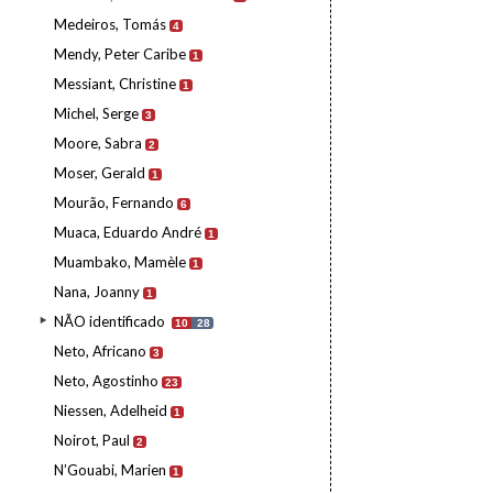
Medeiros, Tomás
4
Mendy, Peter Caribe
1
Messiant, Christine
1
Michel, Serge
3
Moore, Sabra
2
Moser, Gerald
1
Mourão, Fernando
6
Muaca, Eduardo André
1
Muambako, Mamèle
1
Nana, Joanny
1
NÃO identificado
10
28
Neto, Africano
3
Neto, Agostinho
23
Niessen, Adelheid
1
Noirot, Paul
2
N’Gouabi, Marien
1