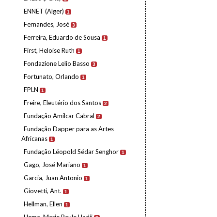
ENNET (Alger)
1
Fernandes, José
3
Ferreira, Eduardo de Sousa
1
First, Heloise Ruth
1
Fondazione Lelio Basso
3
Fortunato, Orlando
1
FPLN
1
Freire, Eleutério dos Santos
2
Fundação Amílcar Cabral
2
Fundação Dapper para as Artes
Africanas
1
Fundação Léopold Sédar Senghor
1
Gago, José Mariano
1
Garcia, Juan Antonio
1
Giovetti, Ant.
1
Hellman, Ellen
1