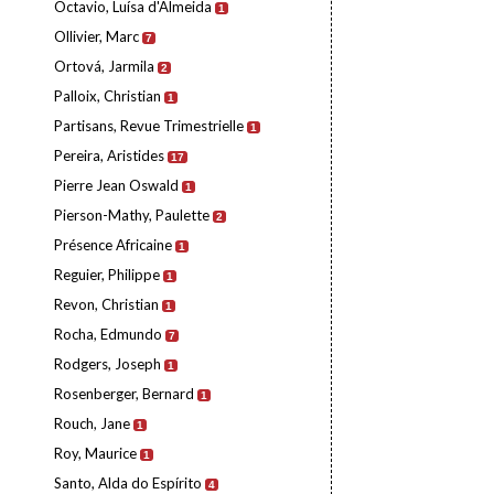
Octavio, Luísa d'Almeida
1
Ollivier, Marc
7
Ortová, Jarmila
2
Palloix, Christian
1
Partisans, Revue Trimestrielle
1
Pereira, Aristides
17
Pierre Jean Oswald
1
Pierson-Mathy, Paulette
2
Présence Africaine
1
Reguier, Philippe
1
Revon, Christian
1
Rocha, Edmundo
7
Rodgers, Joseph
1
Rosenberger, Bernard
1
Rouch, Jane
1
Roy, Maurice
1
Santo, Alda do Espírito
4