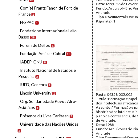
10
Data:
Terça, 26 de Fevere
Comité Frantz Fanon de Fort-de-
Fundo:
Arquivo Mário Pin
Andrade
France
1
Tipo Documental:
Docum
Página(s):
1
FESPAC
1
Fondazione Internazionale Lelio
Basso
36
Forum de Delfos
4
Fundação Amílcar Cabral
10
IADEP-ONU
6
Instituto Nacional de Estudos e
Pesquisa
3
IUED, Genebra
1
Lincoln University
1
Pasta:
04358.005.002
Título:
Formação e papel 
Org. Solidariedade Povos Afro-
dos intelectuais africanos
Asiáticos
Assunto:
"Formação e pa
1
histórico dos intelectuais
Présence du Livre Caribeen
plano de conferência, de 
3
de Andrade.
Universidade das Nações Unidas
Data:
1988
Fundo:
Arquivo Mário Pin
3
Andrade
Tipo Documental:
Docum