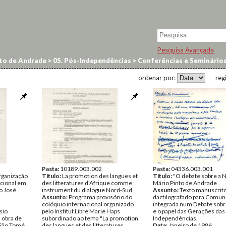
Pesquisa Avançada
to de Andrade
>
05. Pós-Independências
>
Conferências e Seminário
ordenar por:
reg
Pasta:
10189.003.002
Pasta:
04336.003.001
rganização
Título:
La promotion des langues et
Título:
"O debate sobre a N
cional em
des litteratures d'Afrique comme
Mário Pinto de Andrade
o José
instrument du dialogue Nord-Sud
Assunto:
Texto manuscrito
Assunto:
Programa provisório do
dactilografado para Comun
a
colóquio internacional organizado
integrada num Debate sobr
sio
pelo Institut Libre Marie Haps
e o papel das Gerações das
 obra de
subordinado ao tema "La promotion
Independências.
 São Tomé.
des langues et des litteratures
Data:
Janeiro de 1986