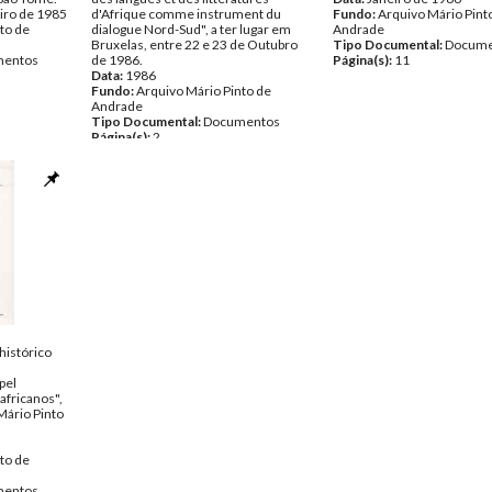
iro de 1985
d'Afrique comme instrument du
Fundo:
Arquivo Mário Pint
to de
dialogue Nord-Sud", a ter lugar em
Andrade
Bruxelas, entre 22 e 23 de Outubro
Tipo Documental:
Docume
entos
de 1986.
Página(s):
11
Data:
1986
Fundo:
Arquivo Mário Pinto de
Andrade
Tipo Documental:
Documentos
Página(s):
2
histórico
pel
 africanos",
Mário Pinto
to de
entos