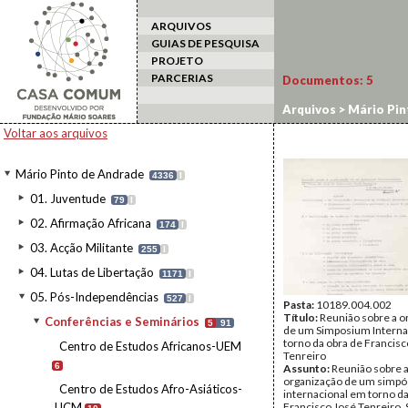
ARQUIVOS
GUIAS DE PESQUISA
PROJETO
PARCERIAS
Documentos:
5
Arquivos
>
Mário Pin
Voltar aos arquivos
Mário Pinto de Andrade
4336
I
01. Juventude
79
I
02. Afirmação Africana
174
I
03. Acção Militante
255
I
04. Lutas de Libertação
1171
I
05. Pós-Independências
527
I
Pasta:
10189.004.002
Título:
Reunião sobre a o
Conferências e Seminários
5
91
de um Simposium Interna
torno da obra de Francisc
Centro de Estudos Africanos-UEM
Tenreiro
6
Assunto:
Reunião sobre 
organização de um simpó
Centro de Estudos Afro-Asiáticos-
internacional em torno da
UCM
Francisco José Tenreiro,