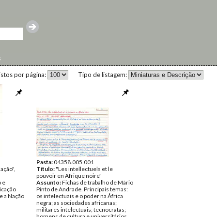
s
istos por página:
Tipo de listagem:
Pasta:
04358.005.001
ação",
Título:
"Les intellectuels et le
pouvoir en Afrique noire"
 e
Assunto:
Fichas de trabalho de Mário
icação
Pinto de Andrade. Principais temas:
e a Nação
os intelectuais e o poder na África
negra; as sociedades africanas;
militares intelectuais; tecnocratas;
homens de cultura e universitários