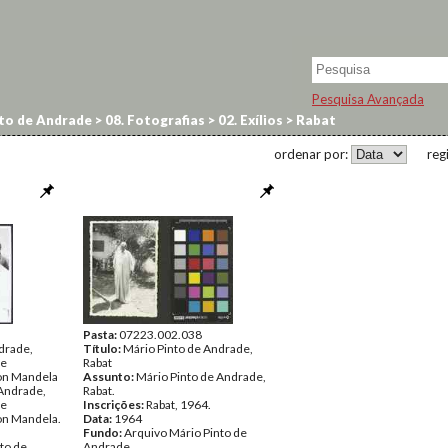
Pesquisa Avançada
to de Andrade
>
08. Fotografias
>
02. Exílios
>
Rabat
ordenar por:
reg
Pasta:
07223.002.038
drade,
Título:
Mário Pinto de Andrade,
te
Rabat
on Mandela
Assunto:
Mário Pinto de Andrade,
 Andrade,
Rabat.
te
Inscrições:
Rabat, 1964.
on Mandela.
Data:
1964
Fundo:
Arquivo Mário Pinto de
to de
Andrade