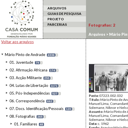
ARQUIVOS
GUIAS DE PESQUISA
PROJETO
PARCERIAS
Fotografias:
2
Arquivos
>
Mário Pin
Voltar aos arquivos
Mário Pinto de Andrade
4336
I
01. Juventude
79
I
02. Afirmação Africana
174
I
03. Acção Militante
255
I
04. Lutas de Libertação
1171
I
05. Pós-Independências
527
I
Pasta:
07223.002.032
Título:
Mário Pinto de An
06. Correspondência
662
I
Manuel Lima, Comandan
Solemane, Niknor e Nels
07. Docs. Identificação/Pessoais
120
I
Assunto:
Mário Pinto de
Manuel Lima, Comandan
08. Fotografias
265
I
Solemane, Niknor e Nels
Data:
c. 1962
01. Familiares
48
Fundo:
Arquivo Mário Pin