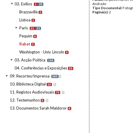
02. Exílios
Andrade
1
39
Tipo Documental:
Fotogr
Brazzaville
Página(s):
2
2
Lisboa
2
Paris
21
23
Pequim
6
Rabat
2
Washington - Univ. Lincoln
3
03. Acção Política
158
04. Conferências e Exposições
20
09. Recortes/Imprensa
985
I
10. Biblioteca Digital
10
I
11. Registos Audiovisuais
75
I
12. Testemunhos
5
I
13. Documentos Sarah Maldoror
8