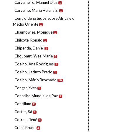
Carvalheiro, Manuel Dias
1
Carvalho, Maria Helena S.
1
Centro de Estudos sobre África e o
Médio Oriente
1
Chajmowiez, Monique
1
Chilcote, Ronald
1
Chipenda, Daniel
1
Choupaut, Yves-Marie
5
Coelho, Ana Rodrigues
1
Coelho, Jacinto Prado
1
Coelho, Mário Brochado
10
Congar, Yves
1
Conselho Mundial da Paz
1
Consilium
2
Cortez, Sá
1
Cotrait, René
3
Crimi, Bruno
4