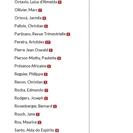
Octavio, Luísa d'Almeida
1
Ollivier, Marc
7
Ortová, Jarmila
2
Palloix, Christian
1
Partisans, Revue Trimestrielle
1
Pereira, Aristides
17
Pierre Jean Oswald
1
Pierson-Mathy, Paulette
2
Présence Africaine
1
Reguier, Philippe
1
Revon, Christian
1
Rocha, Edmundo
7
Rodgers, Joseph
1
Rosenberger, Bernard
1
Rouch, Jane
1
Roy, Maurice
1
Santo, Alda do Espírito
4