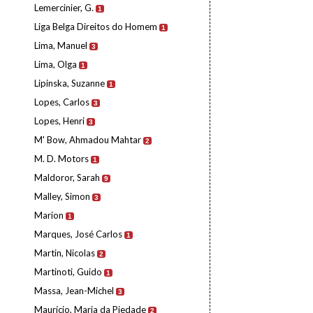
Lemercinier, G.
1
Liga Belga Direitos do Homem
1
Lima, Manuel
3
Lima, Olga
1
Lipinska, Suzanne
1
Lopes, Carlos
3
Lopes, Henri
3
M' Bow, Ahmadou Mahtar
2
M. D. Motors
1
Maldoror, Sarah
9
Malley, Simon
3
Marion
1
Marques, José Carlos
1
Martin, Nicolas
2
Martinoti, Guido
1
Massa, Jean-Michel
3
Maurício, Maria da Piedade
2