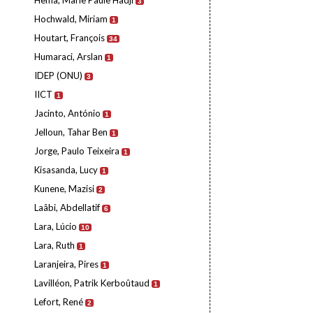
Hema, Marie Paule Hadji
3
Hochwald, Miriam
1
Houtart, François
34
Humaraci, Arslan
1
IDEP (ONU)
3
IICT
1
Jacinto, António
1
Jelloun, Tahar Ben
1
Jorge, Paulo Teixeira
1
Kisasanda, Lucy
1
Kunene, Mazisi
2
Laâbi, Abdellatif
6
Lara, Lúcio
10
Lara, Ruth
1
Laranjeira, Pires
1
Lavilléon, Patrik Kerboûtaud
1
Lefort, René
2