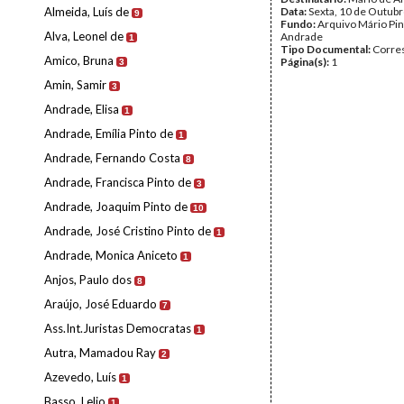
Almeida, Luís de
Data:
Sexta, 10 de Outub
9
Fundo:
Arquivo Mário Pin
Alva, Leonel de
Andrade
1
Tipo Documental:
Corre
Amico, Bruna
Página(s):
1
3
Amin, Samir
3
Andrade, Elisa
1
Andrade, Emília Pinto de
1
Andrade, Fernando Costa
8
Andrade, Francisca Pinto de
3
Andrade, Joaquim Pinto de
10
Andrade, José Cristino Pinto de
1
Andrade, Monica Aniceto
1
Anjos, Paulo dos
8
Araújo, José Eduardo
7
Ass.Int.Juristas Democratas
1
Autra, Mamadou Ray
2
Azevedo, Luís
1
Basso, Lelio
1