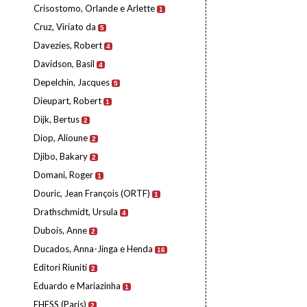
Crisostomo, Orlande e Arlette
1
Cruz, Viriato da
5
Davezies, Robert
4
Davidson, Basil
4
Depelchin, Jacques
5
Dieupart, Robert
1
Dijk, Bertus
2
Diop, Alioune
2
Djibo, Bakary
2
Domani, Roger
1
Douric, Jean François (ORTF)
1
Drathschmidt, Ursula
4
Dubois, Anne
2
Ducados, Anna-Jinga e Henda
16
Editori Riuniti
2
Eduardo e Mariazinha
1
EHESS (Paris)
2