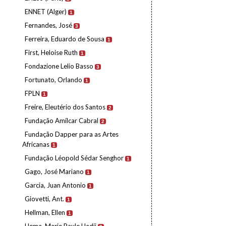
ENNET (Alger)
1
Fernandes, José
3
Ferreira, Eduardo de Sousa
1
First, Heloise Ruth
1
Fondazione Lelio Basso
3
Fortunato, Orlando
1
FPLN
1
Freire, Eleutério dos Santos
2
Fundação Amílcar Cabral
2
Fundação Dapper para as Artes
Africanas
1
Fundação Léopold Sédar Senghor
1
Gago, José Mariano
1
Garcia, Juan Antonio
1
Giovetti, Ant.
1
Hellman, Ellen
1