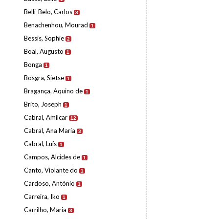
Belli-Belo, Carlos
8
Benachenhou, Mourad
1
Bessis, Sophie
2
Boal, Augusto
1
Bonga
1
Bosgra, Sietse
1
Bragança, Aquino de
1
Brito, Joseph
1
Cabral, Amílcar
12
Cabral, Ana Maria
3
Cabral, Luís
1
Campos, Alcides de
1
Canto, Violante do
1
Cardoso, António
1
Carreira, Iko
1
Carrilho, Maria
3