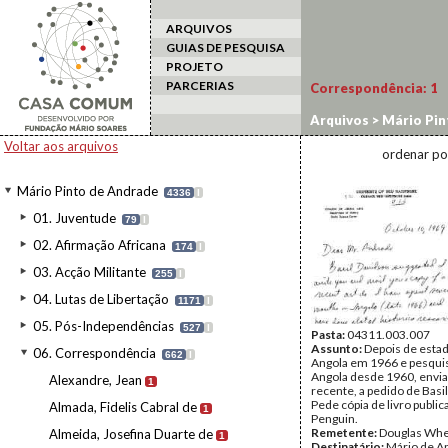
ARQUIVOS
GUIAS DE PESQUISA
PROJETO
PARCERIAS
Correspondência:
1
Arquivos
>
Mário Pin
Voltar aos arquivos
ordenar po
Mário Pinto de Andrade
4336
I
01. Juventude
79
I
02. Afirmação Africana
174
I
03. Acção Militante
255
I
04. Lutas de Libertação
1171
I
05. Pós-Independências
527
I
Pasta:
04311.003.007
Assunto:
Depois de esta
06. Correspondência
662
I
Angola em 1966 e pesqui
Angola desde 1960, envia
Alexandre, Jean
1
recente, a pedido de Basi
Pede cópia de livro public
Almada, Fidelis Cabral de
1
Penguin.
Remetente:
Douglas Whe
Almeida, Josefina Duarte de
1
Destinatário:
Mário de A