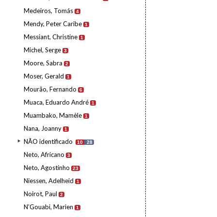
Medeiros, Tomás
4
Mendy, Peter Caribe
1
Messiant, Christine
1
Michel, Serge
3
Moore, Sabra
2
Moser, Gerald
1
Mourão, Fernando
6
Muaca, Eduardo André
1
Muambako, Mamèle
1
Nana, Joanny
1
NÃO identificado
10
28
Neto, Africano
3
Neto, Agostinho
23
Niessen, Adelheid
1
Noirot, Paul
2
N’Gouabi, Marien
1