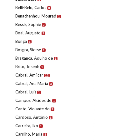
Belli-Belo, Carlos
8
Benachenhou, Mourad
1
Bessis, Sophie
2
Boal, Augusto
1
Bonga
1
Bosgra, Sietse
1
Bragança, Aquino de
1
Brito, Joseph
1
Cabral, Amílcar
12
Cabral, Ana Maria
3
Cabral, Luís
1
Campos, Alcides de
1
Canto, Violante do
1
Cardoso, António
1
Carreira, Iko
1
Carrilho, Maria
3