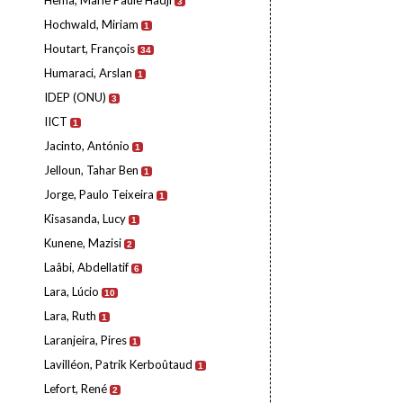
Hema, Marie Paule Hadji
3
Hochwald, Miriam
1
Houtart, François
34
Humaraci, Arslan
1
IDEP (ONU)
3
IICT
1
Jacinto, António
1
Jelloun, Tahar Ben
1
Jorge, Paulo Teixeira
1
Kisasanda, Lucy
1
Kunene, Mazisi
2
Laâbi, Abdellatif
6
Lara, Lúcio
10
Lara, Ruth
1
Laranjeira, Pires
1
Lavilléon, Patrik Kerboûtaud
1
Lefort, René
2