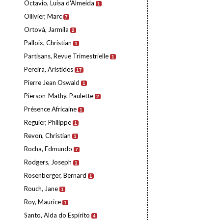
Octavio, Luísa d'Almeida
1
Ollivier, Marc
7
Ortová, Jarmila
2
Palloix, Christian
1
Partisans, Revue Trimestrielle
1
Pereira, Aristides
17
Pierre Jean Oswald
1
Pierson-Mathy, Paulette
2
Présence Africaine
1
Reguier, Philippe
1
Revon, Christian
1
Rocha, Edmundo
7
Rodgers, Joseph
1
Rosenberger, Bernard
1
Rouch, Jane
1
Roy, Maurice
1
Santo, Alda do Espírito
4