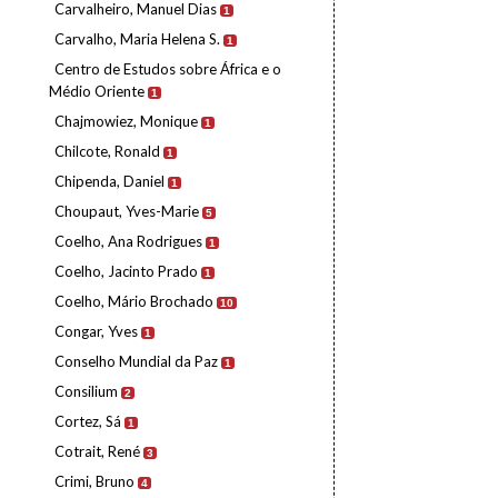
Carvalheiro, Manuel Dias
1
Carvalho, Maria Helena S.
1
Centro de Estudos sobre África e o
Médio Oriente
1
Chajmowiez, Monique
1
Chilcote, Ronald
1
Chipenda, Daniel
1
Choupaut, Yves-Marie
5
Coelho, Ana Rodrigues
1
Coelho, Jacinto Prado
1
Coelho, Mário Brochado
10
Congar, Yves
1
Conselho Mundial da Paz
1
Consilium
2
Cortez, Sá
1
Cotrait, René
3
Crimi, Bruno
4