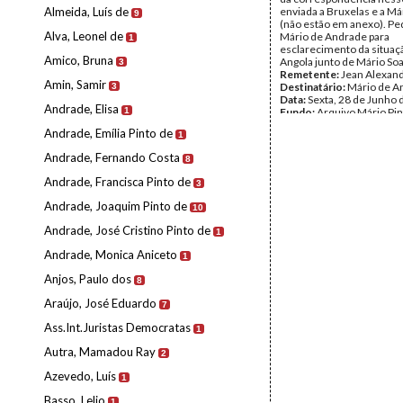
Almeida, Luís de
enviada a Bruxelas e a Má
9
(não estão em anexo). Pe
Alva, Leonel de
Mário de Andrade para
1
esclarecimento da situa
Amico, Bruna
Angola junto de Mário So
3
Remetente:
Jean Alexan
Amin, Samir
Destinatário:
Mário de A
3
Data:
Sexta, 28 de Junho 
Andrade, Elisa
1
Fundo:
Arquivo Mário Pin
Andrade
Andrade, Emília Pinto de
1
Tipo Documental:
Corre
Página(s):
1
Andrade, Fernando Costa
8
Andrade, Francisca Pinto de
3
Andrade, Joaquim Pinto de
10
Andrade, José Cristino Pinto de
1
Andrade, Monica Aniceto
1
Anjos, Paulo dos
8
Araújo, José Eduardo
7
Ass.Int.Juristas Democratas
1
Autra, Mamadou Ray
2
Azevedo, Luís
1
Basso, Lelio
1