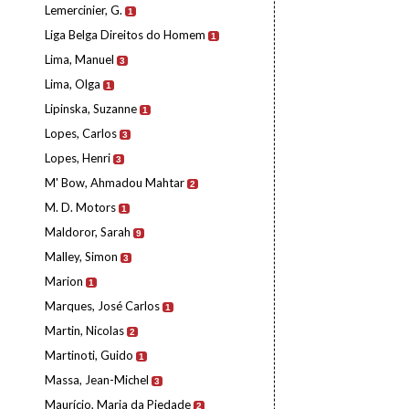
Lemercinier, G.
1
Liga Belga Direitos do Homem
1
Lima, Manuel
3
Lima, Olga
1
Lipinska, Suzanne
1
Lopes, Carlos
3
Lopes, Henri
3
M' Bow, Ahmadou Mahtar
2
M. D. Motors
1
Maldoror, Sarah
9
Malley, Simon
3
Marion
1
Marques, José Carlos
1
Martin, Nicolas
2
Martinoti, Guido
1
Massa, Jean-Michel
3
Maurício, Maria da Piedade
2