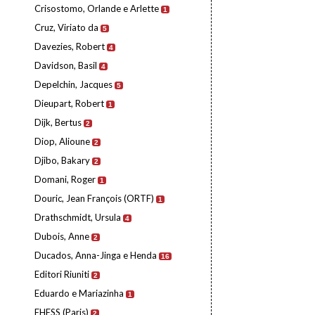
Crisostomo, Orlande e Arlette
1
Cruz, Viriato da
5
Davezies, Robert
4
Davidson, Basil
4
Depelchin, Jacques
5
Dieupart, Robert
1
Dijk, Bertus
2
Diop, Alioune
2
Djibo, Bakary
2
Domani, Roger
1
Douric, Jean François (ORTF)
1
Drathschmidt, Ursula
4
Dubois, Anne
2
Ducados, Anna-Jinga e Henda
16
Editori Riuniti
2
Eduardo e Mariazinha
1
EHESS (Paris)
2