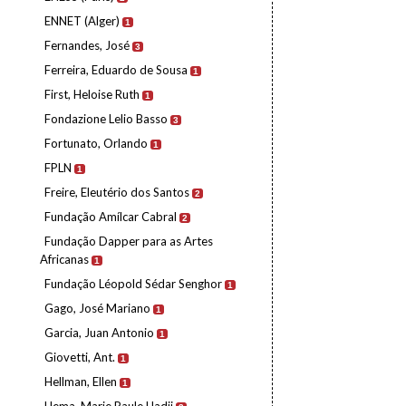
ENNET (Alger)
1
Fernandes, José
3
Ferreira, Eduardo de Sousa
1
First, Heloise Ruth
1
Fondazione Lelio Basso
3
Fortunato, Orlando
1
FPLN
1
Freire, Eleutério dos Santos
2
Fundação Amílcar Cabral
2
Fundação Dapper para as Artes
Africanas
1
Fundação Léopold Sédar Senghor
1
Gago, José Mariano
1
Garcia, Juan Antonio
1
Giovetti, Ant.
1
Hellman, Ellen
1