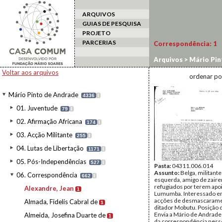
ARQUIVOS
GUIAS DE PESQUISA
PROJETO
PARCERIAS
Correspondência:
1
Arquivos
>
Mário Pin
Voltar aos arquivos
ordenar po
Mário Pinto de Andrade
4336
I
01. Juventude
79
I
02. Afirmação Africana
174
I
03. Acção Militante
255
I
04. Lutas de Libertação
1171
I
05. Pós-Independências
527
I
Pasta:
04311.006.014
Assunto:
Belga, militante
06. Correspondência
662
I
esquerda, amigo de zair
refugiados por terem apo
Alexandre, Jean
1
Lumumba. Interessado em
acções de desmascarame
Almada, Fidelis Cabral de
1
ditador Mobutu. Posição
Envia a Mário de Andrade
Almeida, Josefina Duarte de
1
da correspondência ness