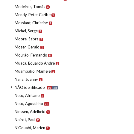
Medeiros, Tomás
4
Mendy, Peter Caribe
1
Messiant, Christine
1
Michel, Serge
3
Moore, Sabra
2
Moser, Gerald
1
Mourão, Fernando
6
Muaca, Eduardo André
1
Muambako, Mamèle
1
Nana, Joanny
1
NÃO identificado
10
28
Neto, Africano
3
Neto, Agostinho
23
Niessen, Adelheid
1
Noirot, Paul
2
N’Gouabi, Marien
1