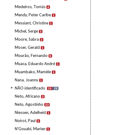
Medeiros, Tomás
4
Mendy, Peter Caribe
1
Messiant, Christine
1
Michel, Serge
3
Moore, Sabra
2
Moser, Gerald
1
Mourão, Fernando
6
Muaca, Eduardo André
1
Muambako, Mamèle
1
Nana, Joanny
1
NÃO identificado
10
28
Neto, Africano
3
Neto, Agostinho
23
Niessen, Adelheid
1
Noirot, Paul
2
N’Gouabi, Marien
1