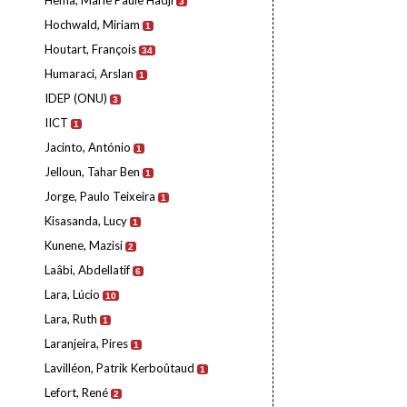
Hema, Marie Paule Hadji
3
Hochwald, Miriam
1
Houtart, François
34
Humaraci, Arslan
1
IDEP (ONU)
3
IICT
1
Jacinto, António
1
Jelloun, Tahar Ben
1
Jorge, Paulo Teixeira
1
Kisasanda, Lucy
1
Kunene, Mazisi
2
Laâbi, Abdellatif
6
Lara, Lúcio
10
Lara, Ruth
1
Laranjeira, Pires
1
Lavilléon, Patrik Kerboûtaud
1
Lefort, René
2