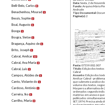
Data:
Sexta, 2 de Novemb
Belli-Belo, Carlos
Fundo:
Arquivo Mário Pin
8
Andrade
Benachenhou, Mourad
1
Tipo Documental:
Docum
Página(s):
2
Bessis, Sophie
2
Boal, Augusto
1
Bonga
1
Bosgra, Sietse
1
Bragança, Aquino de
1
Brito, Joseph
1
Cabral, Amílcar
12
Cabral, Ana Maria
3
Pasta:
07559.002.007
Título:
Edição dos textos
Cabral, Luís
1
Cabral
Campos, Alcides de
Assunto:
Edição dos text
1
Amílcar Cabral - problema
Canto, Violante do
que submete à análise do
1
volume dos textos, nego
Cardoso, António
Maspero a alternativa de 
1
ordenados segundo índic
Carreira, Iko
matérias em anexo e que
1
publicados simultaneame
Carrilho, Maria
3
SET.1974. Precisa ainda d
esclarecimentos em relaç