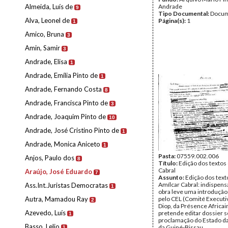
Almeida, Luís de
Andrade
9
Tipo Documental:
Docum
Alva, Leonel de
Página(s):
1
1
Amico, Bruna
3
Amin, Samir
3
Andrade, Elisa
1
Andrade, Emília Pinto de
1
Andrade, Fernando Costa
8
Andrade, Francisca Pinto de
3
Andrade, Joaquim Pinto de
10
Andrade, José Cristino Pinto de
1
Andrade, Monica Aniceto
1
Pasta:
07559.002.006
Anjos, Paulo dos
8
Título:
Edição dos textos
Cabral
Araújo, José Eduardo
7
Assunto:
Edição dos text
Amílcar Cabral: indispens
Ass.Int.Juristas Democratas
1
obra leve uma introdução
Autra, Mamadou Ray
pelo CEL (Comité Executiv
2
Diop, da Présence Africai
Azevedo, Luís
pretende editar dossier s
1
proclamação do Estado da
Basso, Lelio
da Guiné-Bissau.
1