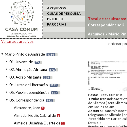
ARQUIVOS
GUIAS DE PESQUISA
Total de resultados:
PROJETO
PARCERIAS
Correspondência:
2
Arquivos
>
Mário Pin
Voltar aos arquivos
ordenar po
Mário Pinto de Andrade
4336
I
01. Juventude
79
I
02. Afirmação Africana
174
I
03. Acção Militante
255
I
04. Lutas de Libertação
1171
I
05. Pós-Independências
527
I
Pasta:
07559.002.018
Título:
Transmissão text
06. Correspondência
662
I
de Kilemba ( será Kilamba
em Dar-es-Salam.
Alexandre, Jean
1
Assunto:
Transmissão te
telegrama de Kilemba ( s
Almada, Fidelis Cabral de
1
?) recebido em Dar-es-Sa
Data:
s.d.
Almeida, Josefina Duarte de
1
Fundo:
Arquivo Mário Pin