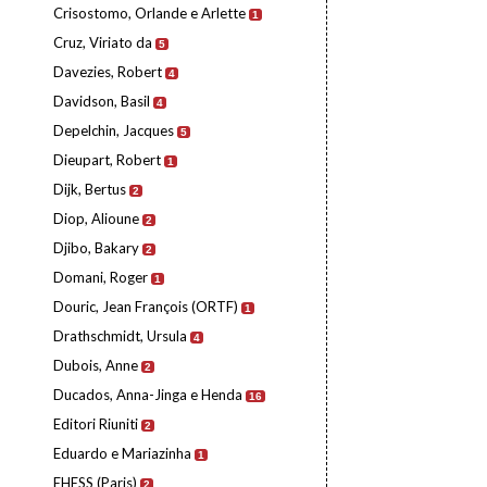
Crisostomo, Orlande e Arlette
1
Cruz, Viriato da
5
Davezies, Robert
4
Davidson, Basil
4
Depelchin, Jacques
5
Dieupart, Robert
1
Dijk, Bertus
2
Diop, Alioune
2
Djibo, Bakary
2
Domani, Roger
1
Douric, Jean François (ORTF)
1
Drathschmidt, Ursula
4
Dubois, Anne
2
Ducados, Anna-Jinga e Henda
16
Editori Riuniti
2
Eduardo e Mariazinha
1
EHESS (Paris)
2