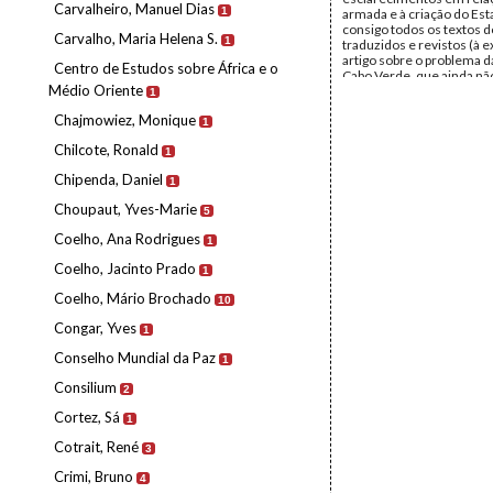
Carvalheiro, Manuel Dias
1
armada e à criação do Est
consigo todos os textos do
Carvalho, Maria Helena S.
1
traduzidos e revistos (à 
artigo sobre o problema d
Centro de Estudos sobre África e o
Cabo Verde, que ainda nã
Médio Oriente
obter de Lisboa).
1
Data:
Sexta, 21 de Dezem
Chajmowiez, Monique
Fundo:
Arquivo Mário Pin
1
Andrade
Chilcote, Ronald
Tipo Documental:
Docum
1
Página(s):
1
Chipenda, Daniel
1
Choupaut, Yves-Marie
5
Coelho, Ana Rodrigues
1
Coelho, Jacinto Prado
1
Coelho, Mário Brochado
10
Congar, Yves
1
Conselho Mundial da Paz
1
Consilium
2
Cortez, Sá
1
Cotrait, René
3
Crimi, Bruno
4