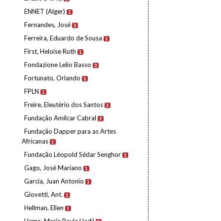
ENNET (Alger)
1
Fernandes, José
3
Ferreira, Eduardo de Sousa
1
First, Heloise Ruth
1
Fondazione Lelio Basso
3
Fortunato, Orlando
1
FPLN
1
Freire, Eleutério dos Santos
2
Fundação Amílcar Cabral
2
Fundação Dapper para as Artes
Africanas
1
Fundação Léopold Sédar Senghor
1
Gago, José Mariano
1
Garcia, Juan Antonio
1
Giovetti, Ant.
1
Hellman, Ellen
1