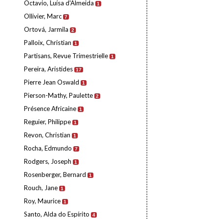
Octavio, Luísa d'Almeida
1
Ollivier, Marc
7
Ortová, Jarmila
2
Palloix, Christian
1
Partisans, Revue Trimestrielle
1
Pereira, Aristides
17
Pierre Jean Oswald
1
Pierson-Mathy, Paulette
2
Présence Africaine
1
Reguier, Philippe
1
Revon, Christian
1
Rocha, Edmundo
7
Rodgers, Joseph
1
Rosenberger, Bernard
1
Rouch, Jane
1
Roy, Maurice
1
Santo, Alda do Espírito
4