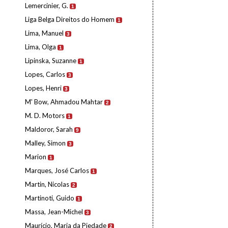
Lemercinier, G.
1
Liga Belga Direitos do Homem
1
Lima, Manuel
3
Lima, Olga
1
Lipinska, Suzanne
1
Lopes, Carlos
3
Lopes, Henri
3
M' Bow, Ahmadou Mahtar
2
M. D. Motors
1
Maldoror, Sarah
9
Malley, Simon
3
Marion
1
Marques, José Carlos
1
Martin, Nicolas
2
Martinoti, Guido
1
Massa, Jean-Michel
3
Maurício, Maria da Piedade
2