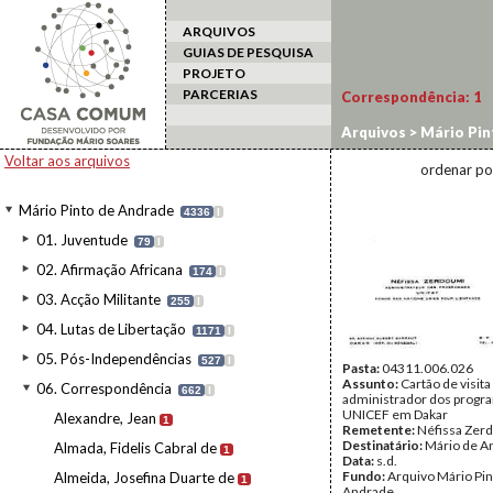
ARQUIVOS
GUIAS DE PESQUISA
PROJETO
PARCERIAS
Correspondência:
1
Arquivos
>
Mário Pin
Voltar aos arquivos
ordenar po
Mário Pinto de Andrade
4336
I
01. Juventude
79
I
02. Afirmação Africana
174
I
03. Acção Militante
255
I
04. Lutas de Libertação
1171
I
05. Pós-Independências
527
I
Pasta:
04311.006.026
Assunto:
Cartão de visita
06. Correspondência
662
I
administrador dos progr
UNICEF em Dakar
Alexandre, Jean
1
Remetente:
Néfissa Zer
Destinatário:
Mário de A
Almada, Fidelis Cabral de
1
Data:
s.d.
Fundo:
Arquivo Mário Pin
Almeida, Josefina Duarte de
1
Andrade