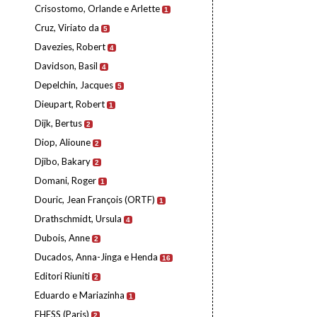
Crisostomo, Orlande e Arlette
1
Cruz, Viriato da
5
Davezies, Robert
4
Davidson, Basil
4
Depelchin, Jacques
5
Dieupart, Robert
1
Dijk, Bertus
2
Diop, Alioune
2
Djibo, Bakary
2
Domani, Roger
1
Douric, Jean François (ORTF)
1
Drathschmidt, Ursula
4
Dubois, Anne
2
Ducados, Anna-Jinga e Henda
16
Editori Riuniti
2
Eduardo e Mariazinha
1
EHESS (Paris)
2