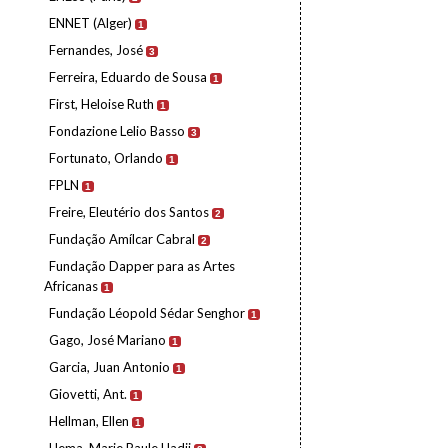
ENNET (Alger)
1
Fernandes, José
3
Ferreira, Eduardo de Sousa
1
First, Heloise Ruth
1
Fondazione Lelio Basso
3
Fortunato, Orlando
1
FPLN
1
Freire, Eleutério dos Santos
2
Fundação Amílcar Cabral
2
Fundação Dapper para as Artes
Africanas
1
Fundação Léopold Sédar Senghor
1
Gago, José Mariano
1
Garcia, Juan Antonio
1
Giovetti, Ant.
1
Hellman, Ellen
1