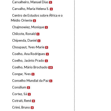
Carvalheiro, Manuel Dias
1
Carvalho, Maria Helena S.
1
Centro de Estudos sobre África e o
Médio Oriente
1
Chajmowiez, Monique
1
Chilcote, Ronald
1
Chipenda, Daniel
1
Choupaut, Yves-Marie
5
Coelho, Ana Rodrigues
1
Coelho, Jacinto Prado
1
Coelho, Mário Brochado
10
Congar, Yves
1
Conselho Mundial da Paz
1
Consilium
2
Cortez, Sá
1
Cotrait, René
3
Crimi, Bruno
4