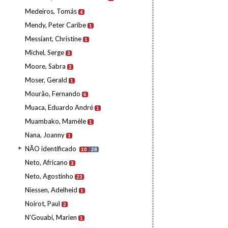
Medeiros, Tomás
4
Mendy, Peter Caribe
1
Messiant, Christine
1
Michel, Serge
3
Moore, Sabra
2
Moser, Gerald
1
Mourão, Fernando
6
Muaca, Eduardo André
1
Muambako, Mamèle
1
Nana, Joanny
1
NÃO identificado
10
28
Neto, Africano
3
Neto, Agostinho
23
Niessen, Adelheid
1
Noirot, Paul
2
N’Gouabi, Marien
1