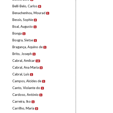
Belli-Belo, Carlos
8
Benachenhou, Mourad
1
Bessis, Sophie
2
Boal, Augusto
1
Bonga
1
Bosgra, Sietse
1
Bragança, Aquino de
1
Brito, Joseph
1
Cabral, Amílcar
12
Cabral, Ana Maria
3
Cabral, Luís
1
Campos, Alcides de
1
Canto, Violante do
1
Cardoso, António
1
Carreira, Iko
1
Carrilho, Maria
3