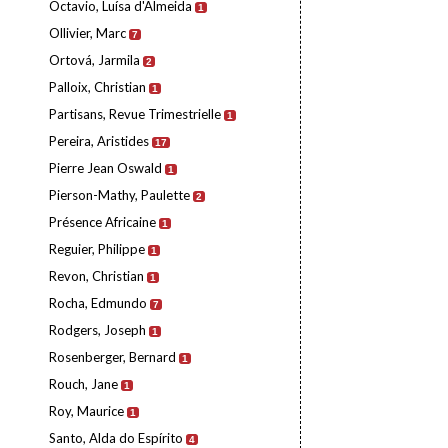
Octavio, Luísa d'Almeida
1
Ollivier, Marc
7
Ortová, Jarmila
2
Palloix, Christian
1
Partisans, Revue Trimestrielle
1
Pereira, Aristides
17
Pierre Jean Oswald
1
Pierson-Mathy, Paulette
2
Présence Africaine
1
Reguier, Philippe
1
Revon, Christian
1
Rocha, Edmundo
7
Rodgers, Joseph
1
Rosenberger, Bernard
1
Rouch, Jane
1
Roy, Maurice
1
Santo, Alda do Espírito
4