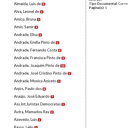
Almeida, Luís de
Tipo Documental:
Corre
9
Página(s):
1
Alva, Leonel de
1
Amico, Bruna
3
Amin, Samir
3
Andrade, Elisa
1
Andrade, Emília Pinto de
1
Andrade, Fernando Costa
8
Andrade, Francisca Pinto de
3
Andrade, Joaquim Pinto de
10
Andrade, José Cristino Pinto de
1
Andrade, Monica Aniceto
1
Anjos, Paulo dos
8
Araújo, José Eduardo
7
Ass.Int.Juristas Democratas
1
Autra, Mamadou Ray
2
Azevedo, Luís
1
Basso, Lelio
1