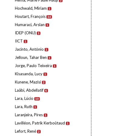
Hema, Marie Paule Hadji
3
Hochwald, Miriam
1
Houtart, François
34
Humaraci, Arslan
1
IDEP (ONU)
3
IICT
1
Jacinto, António
1
Jelloun, Tahar Ben
1
Jorge, Paulo Teixeira
1
Kisasanda, Lucy
1
Kunene, Mazisi
2
Laâbi, Abdellatif
6
Lara, Lúcio
10
Lara, Ruth
1
Laranjeira, Pires
1
Lavilléon, Patrik Kerboûtaud
1
Lefort, René
2