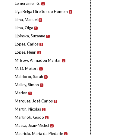
Lemercinier, G.
1
Liga Belga Direitos do Homem
1
Lima, Manuel
3
Lima, Olga
1
Lipinska, Suzanne
1
Lopes, Carlos
3
Lopes, Henri
3
M' Bow, Ahmadou Mahtar
2
M. D. Motors
1
Maldoror, Sarah
9
Malley, Simon
3
Marion
1
Marques, José Carlos
1
Martin, Nicolas
2
Martinoti, Guido
1
Massa, Jean-Michel
3
Maurício, Maria da Piedade
2