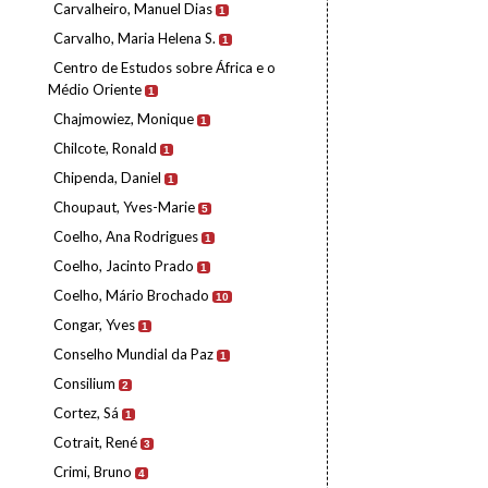
Carvalheiro, Manuel Dias
1
Carvalho, Maria Helena S.
1
Centro de Estudos sobre África e o
Médio Oriente
1
Chajmowiez, Monique
1
Chilcote, Ronald
1
Chipenda, Daniel
1
Choupaut, Yves-Marie
5
Coelho, Ana Rodrigues
1
Coelho, Jacinto Prado
1
Coelho, Mário Brochado
10
Congar, Yves
1
Conselho Mundial da Paz
1
Consilium
2
Cortez, Sá
1
Cotrait, René
3
Crimi, Bruno
4