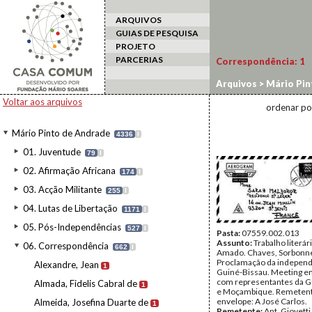
ARQUIVOS
GUIAS DE PESQUISA
PROJETO
PARCERIAS
Correspondência:
1
Arquivos
>
Mário Pin
Voltar aos arquivos
ordenar po
Mário Pinto de Andrade
4336
I
01. Juventude
79
I
02. Afirmação Africana
174
I
03. Acção Militante
255
I
04. Lutas de Libertação
1171
I
05. Pós-Independências
527
I
Pasta:
07559.002.013
Assunto:
Trabalho literári
06. Correspondência
662
I
Amado. Chaves, Sorbonn
Proclamação da independ
Alexandre, Jean
1
Guiné-Bissau. Meeting e
com representantes da G
Almada, Fidelis Cabral de
1
e Moçambique. Remeten
envelope: A José Carlos.
Almeida, Josefina Duarte de
1
Remetente:
Ant. Giovetti