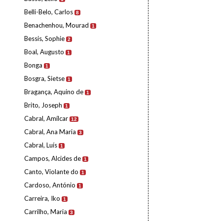
Belli-Belo, Carlos
8
Benachenhou, Mourad
1
Bessis, Sophie
2
Boal, Augusto
1
Bonga
1
Bosgra, Sietse
1
Bragança, Aquino de
1
Brito, Joseph
1
Cabral, Amílcar
12
Cabral, Ana Maria
3
Cabral, Luís
1
Campos, Alcides de
1
Canto, Violante do
1
Cardoso, António
1
Carreira, Iko
1
Carrilho, Maria
3