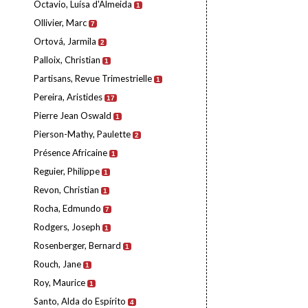
Octavio, Luísa d'Almeida
1
Ollivier, Marc
7
Ortová, Jarmila
2
Palloix, Christian
1
Partisans, Revue Trimestrielle
1
Pereira, Aristides
17
Pierre Jean Oswald
1
Pierson-Mathy, Paulette
2
Présence Africaine
1
Reguier, Philippe
1
Revon, Christian
1
Rocha, Edmundo
7
Rodgers, Joseph
1
Rosenberger, Bernard
1
Rouch, Jane
1
Roy, Maurice
1
Santo, Alda do Espírito
4