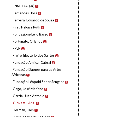
ENNET (Alger)
1
Fernandes, José
3
Ferreira, Eduardo de Sousa
1
First, Heloise Ruth
1
Fondazione Lelio Basso
3
Fortunato, Orlando
1
FPLN
1
Freire, Eleutério dos Santos
2
Fundação Amílcar Cabral
2
Fundação Dapper para as Artes
Africanas
1
Fundação Léopold Sédar Senghor
1
Gago, José Mariano
1
Garcia, Juan Antonio
1
Giovetti, Ant.
1
Hellman, Ellen
1