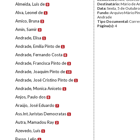
Almeida, Luís de
Destinatário:
Mário de A
9
Data:
Sexta, 5 de Outubr
Alva, Leonel de
Fundo:
Arquivo Mário Pin
1
Andrade
Amico, Bruna
Tipo Documental:
Corre
3
Página(s):
4
Amin, Samir
3
Andrade, Elisa
1
Andrade, Emília Pinto de
1
Andrade, Fernando Costa
8
Andrade, Francisca Pinto de
3
Andrade, Joaquim Pinto de
10
Andrade, José Cristino Pinto de
1
Andrade, Monica Aniceto
1
Anjos, Paulo dos
8
Araújo, José Eduardo
7
Ass.Int.Juristas Democratas
1
Autra, Mamadou Ray
2
Azevedo, Luís
1
Basso, Lelio
1