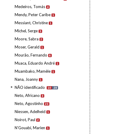
Medeiros, Tomás
4
Mendy, Peter Caribe
1
Messiant, Christine
1
Michel, Serge
3
Moore, Sabra
2
Moser, Gerald
1
Mourão, Fernando
6
Muaca, Eduardo André
1
Muambako, Mamèle
1
Nana, Joanny
1
NÃO identificado
10
28
Neto, Africano
3
Neto, Agostinho
23
Niessen, Adelheid
1
Noirot, Paul
2
N’Gouabi, Marien
1