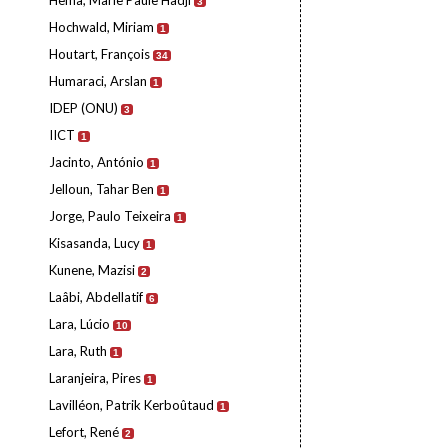
Hema, Marie Paule Hadji
3
Hochwald, Miriam
1
Houtart, François
34
Humaraci, Arslan
1
IDEP (ONU)
3
IICT
1
Jacinto, António
1
Jelloun, Tahar Ben
1
Jorge, Paulo Teixeira
1
Kisasanda, Lucy
1
Kunene, Mazisi
2
Laâbi, Abdellatif
6
Lara, Lúcio
10
Lara, Ruth
1
Laranjeira, Pires
1
Lavilléon, Patrik Kerboûtaud
1
Lefort, René
2