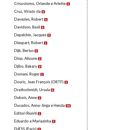
Crisostomo, Orlande e Arlette
1
Cruz, Viriato da
5
Davezies, Robert
4
Davidson, Basil
4
Depelchin, Jacques
5
Dieupart, Robert
1
Dijk, Bertus
2
Diop, Alioune
2
Djibo, Bakary
2
Domani, Roger
1
Douric, Jean François (ORTF)
1
Drathschmidt, Ursula
4
Dubois, Anne
2
Ducados, Anna-Jinga e Henda
16
Editori Riuniti
2
Eduardo e Mariazinha
1
EHESS (Paris)
2