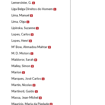
Lemercinier, G.
1
Liga Belga Direitos do Homem
1
Lima, Manuel
3
Lima, Olga
1
Lipinska, Suzanne
1
Lopes, Carlos
3
Lopes, Henri
3
M' Bow, Ahmadou Mahtar
2
M. D. Motors
1
Maldoror, Sarah
9
Malley, Simon
3
Marion
1
Marques, José Carlos
1
Martin, Nicolas
2
Martinoti, Guido
1
Massa, Jean-Michel
3
Maurício, Maria da Piedade
2