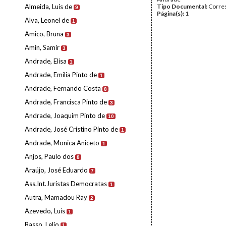
Almeida, Luís de
Tipo Documental:
Corre
9
Página(s):
1
Alva, Leonel de
1
Amico, Bruna
3
Amin, Samir
3
Andrade, Elisa
1
Andrade, Emília Pinto de
1
Andrade, Fernando Costa
8
Andrade, Francisca Pinto de
3
Andrade, Joaquim Pinto de
10
Andrade, José Cristino Pinto de
1
Andrade, Monica Aniceto
1
Anjos, Paulo dos
8
Araújo, José Eduardo
7
Ass.Int.Juristas Democratas
1
Autra, Mamadou Ray
2
Azevedo, Luís
1
Basso, Lelio
1