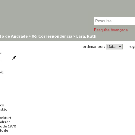
Pesquisa Avançada
to de Andrade
>
06. Correspondência
>
Lara, Ruth
ordenar por:
reg
ico
estão
ankfurt
ndrade
to de 1970
to de