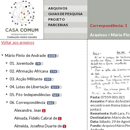
ARQUIVOS
GUIAS DE PESQUISA
PROJETO
PARCERIAS
Correspondência:
1
Arquivos
>
Mário Pin
Voltar aos arquivos
Mário Pinto de Andrade
4336
I
01. Juventude
79
I
02. Afirmação Africana
174
I
03. Acção Militante
255
I
04. Lutas de Libertação
1171
I
05. Pós-Independências
527
I
Pasta:
07559.001.021
Assunto:
Fotos do histór
06. Correspondência
662
I
encontro em Roma (não 
juntas).
Alexandre, Jean
1
Remetente:
Ruth Lara, Fr
Destinatário:
Mário de A
Almada, Fidelis Cabral de
1
Data:
Sábado, 29 de Agos
Fundo:
Arquivo Mário Pin
Almeida, Josefina Duarte de
1
Andrade