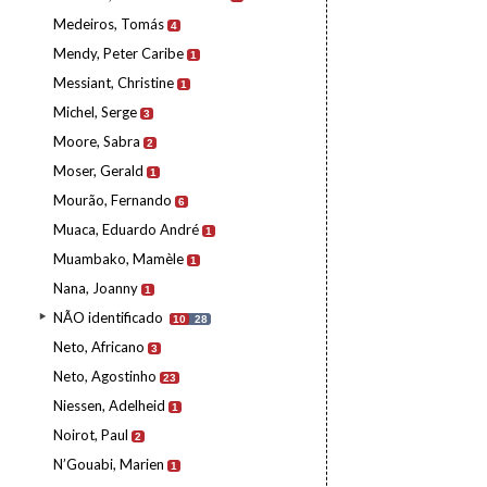
Medeiros, Tomás
4
Mendy, Peter Caribe
1
Messiant, Christine
1
Michel, Serge
3
Moore, Sabra
2
Moser, Gerald
1
Mourão, Fernando
6
Muaca, Eduardo André
1
Muambako, Mamèle
1
Nana, Joanny
1
NÃO identificado
10
28
Neto, Africano
3
Neto, Agostinho
23
Niessen, Adelheid
1
Noirot, Paul
2
N’Gouabi, Marien
1