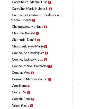
Carvalheiro, Manuel Dias
1
Carvalho, Maria Helena S.
1
Centro de Estudos sobre África e o
Médio Oriente
1
Chajmowiez, Monique
1
Chilcote, Ronald
1
Chipenda, Daniel
1
Choupaut, Yves-Marie
5
Coelho, Ana Rodrigues
1
Coelho, Jacinto Prado
1
Coelho, Mário Brochado
10
Congar, Yves
1
Conselho Mundial da Paz
1
Consilium
2
Cortez, Sá
1
Cotrait, René
3
Crimi, Bruno
4