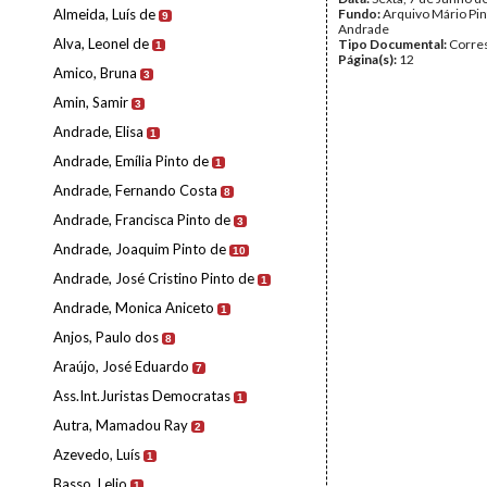
Almeida, Luís de
Fundo:
Arquivo Mário Pin
9
Andrade
Alva, Leonel de
Tipo Documental:
Corre
1
Página(s):
12
Amico, Bruna
3
Amin, Samir
3
Andrade, Elisa
1
Andrade, Emília Pinto de
1
Andrade, Fernando Costa
8
Andrade, Francisca Pinto de
3
Andrade, Joaquim Pinto de
10
Andrade, José Cristino Pinto de
1
Andrade, Monica Aniceto
1
Anjos, Paulo dos
8
Araújo, José Eduardo
7
Ass.Int.Juristas Democratas
1
Autra, Mamadou Ray
2
Azevedo, Luís
1
Basso, Lelio
1