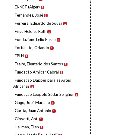
ENNET (Alger)
1
Fernandes, José
3
Ferreira, Eduardo de Sousa
1
First, Heloise Ruth
1
Fondazione Lelio Basso
3
Fortunato, Orlando
1
FPLN
1
Freire, Eleutério dos Santos
2
Fundação Amílcar Cabral
2
Fundação Dapper para as Artes
Africanas
1
Fundação Léopold Sédar Senghor
1
Gago, José Mariano
1
Garcia, Juan Antonio
1
Giovetti, Ant.
1
Hellman, Ellen
1