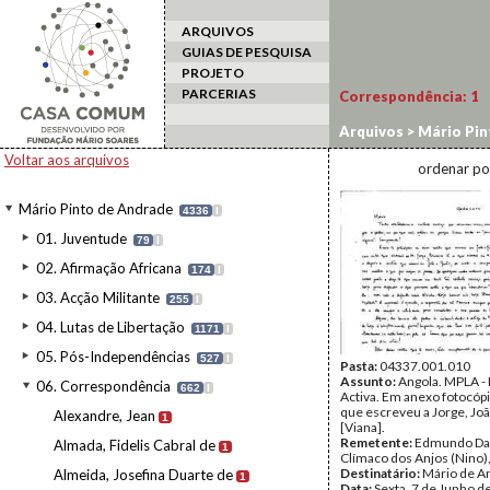
ARQUIVOS
GUIAS DE PESQUISA
PROJETO
PARCERIAS
Correspondência:
1
Arquivos
>
Mário Pin
Voltar aos arquivos
ordenar po
Mário Pinto de Andrade
4336
I
01. Juventude
79
I
02. Afirmação Africana
174
I
03. Acção Militante
255
I
04. Lutas de Libertação
1171
I
05. Pós-Independências
527
I
Pasta:
04337.001.010
Assunto:
Angola. MPLA - 
06. Correspondência
662
I
Activa. Em anexo fotocópi
que escreveu a Jorge, Joã
Alexandre, Jean
1
[Viana].
Remetente:
Edmundo Da
Almada, Fidelis Cabral de
1
Clímaco dos Anjos (Nino)
Destinatário:
Mário de A
Almeida, Josefina Duarte de
1
Data:
Sexta, 7 de Junho d