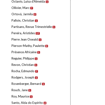
Octavio, Luísa d'Almeida
1
Ollivier, Marc
7
Ortová, Jarmila
2
Palloix, Christian
1
Partisans, Revue Trimestrielle
1
Pereira, Aristides
17
Pierre Jean Oswald
1
Pierson-Mathy, Paulette
2
Présence Africaine
1
Reguier, Philippe
1
Revon, Christian
1
Rocha, Edmundo
7
Rodgers, Joseph
1
Rosenberger, Bernard
1
Rouch, Jane
1
Roy, Maurice
1
Santo, Alda do Espírito
4