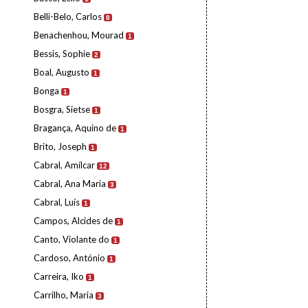
Belli-Belo, Carlos
8
Benachenhou, Mourad
1
Bessis, Sophie
2
Boal, Augusto
1
Bonga
1
Bosgra, Sietse
1
Bragança, Aquino de
1
Brito, Joseph
1
Cabral, Amílcar
12
Cabral, Ana Maria
3
Cabral, Luís
1
Campos, Alcides de
1
Canto, Violante do
1
Cardoso, António
1
Carreira, Iko
1
Carrilho, Maria
3