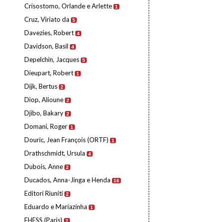
Crisostomo, Orlande e Arlette
1
Cruz, Viriato da
5
Davezies, Robert
4
Davidson, Basil
4
Depelchin, Jacques
5
Dieupart, Robert
1
Dijk, Bertus
2
Diop, Alioune
2
Djibo, Bakary
2
Domani, Roger
1
Douric, Jean François (ORTF)
1
Drathschmidt, Ursula
4
Dubois, Anne
2
Ducados, Anna-Jinga e Henda
16
Editori Riuniti
2
Eduardo e Mariazinha
1
EHESS (Paris)
2