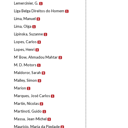
Lemercinier, G.
1
Liga Belga Direitos do Homem
1
Lima, Manuel
3
Lima, Olga
1
Lipinska, Suzanne
1
Lopes, Carlos
3
Lopes, Henri
3
M' Bow, Ahmadou Mahtar
2
M. D. Motors
1
Maldoror, Sarah
9
Malley, Simon
3
Marion
1
Marques, José Carlos
1
Martin, Nicolas
2
Martinoti, Guido
1
Massa, Jean-Michel
3
Maurício, Maria da Piedade
2