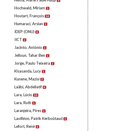
Hema, Marie Paule Hadji
3
Hochwald, Miriam
1
Houtart, François
34
Humaraci, Arslan
1
IDEP (ONU)
3
IICT
1
Jacinto, António
1
Jelloun, Tahar Ben
1
Jorge, Paulo Teixeira
1
Kisasanda, Lucy
1
Kunene, Mazisi
2
Laâbi, Abdellatif
6
Lara, Lúcio
10
Lara, Ruth
1
Laranjeira, Pires
1
Lavilléon, Patrik Kerboûtaud
1
Lefort, René
2