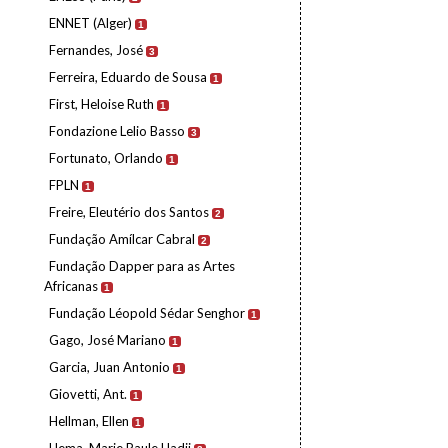
ENNET (Alger)
1
Fernandes, José
3
Ferreira, Eduardo de Sousa
1
First, Heloise Ruth
1
Fondazione Lelio Basso
3
Fortunato, Orlando
1
FPLN
1
Freire, Eleutério dos Santos
2
Fundação Amílcar Cabral
2
Fundação Dapper para as Artes
Africanas
1
Fundação Léopold Sédar Senghor
1
Gago, José Mariano
1
Garcia, Juan Antonio
1
Giovetti, Ant.
1
Hellman, Ellen
1