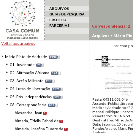
ARQUIVOS
GUIAS DE PESQUISA
PROJETO
PARCERIAS
Correspondência:
2
Arquivos
>
Mário Pin
Voltar aos arquivos
ordenar po
Mário Pinto de Andrade
4336
I
01. Juventude
79
I
02. Afirmação Africana
174
I
03. Acção Militante
255
I
04. Lutas de Libertação
1171
I
05. Pós-Independências
527
I
Pasta:
04311.003.046
Assunto:
Publicação de a
06. Correspondência
662
I
Mário de Andrade no nº. 7
mensal Politique. Encontr
Alexandre, Jean
1
Remetente:
Paul Noirot
Destinatário:
Mário de A
Almada, Fidelis Cabral de
1
Data:
Segunda, 15 de Jun
Fundo:
Arquivo Mário Pin
Almeida, Josefina Duarte de
1
Andrade