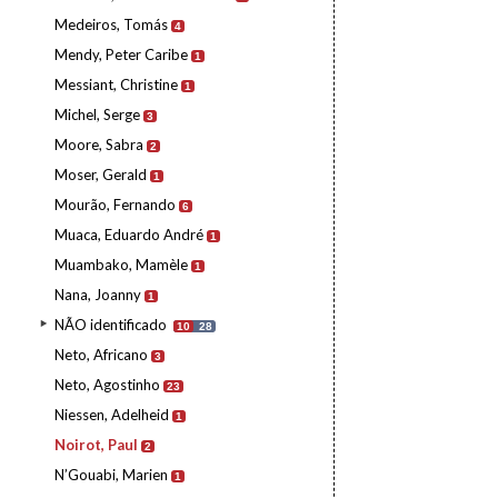
Medeiros, Tomás
4
Mendy, Peter Caribe
1
Messiant, Christine
1
Michel, Serge
3
Moore, Sabra
2
Moser, Gerald
1
Mourão, Fernando
6
Muaca, Eduardo André
1
Muambako, Mamèle
1
Nana, Joanny
1
NÃO identificado
10
28
Neto, Africano
3
Neto, Agostinho
23
Niessen, Adelheid
1
Noirot, Paul
2
N’Gouabi, Marien
1