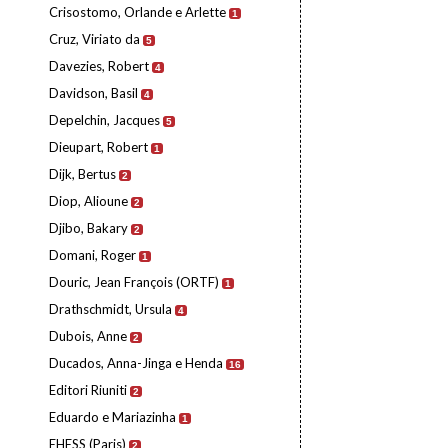
Crisostomo, Orlande e Arlette
1
Cruz, Viriato da
5
Davezies, Robert
4
Davidson, Basil
4
Depelchin, Jacques
5
Dieupart, Robert
1
Dijk, Bertus
2
Diop, Alioune
2
Djibo, Bakary
2
Domani, Roger
1
Douric, Jean François (ORTF)
1
Drathschmidt, Ursula
4
Dubois, Anne
2
Ducados, Anna-Jinga e Henda
16
Editori Riuniti
2
Eduardo e Mariazinha
1
EHESS (Paris)
2