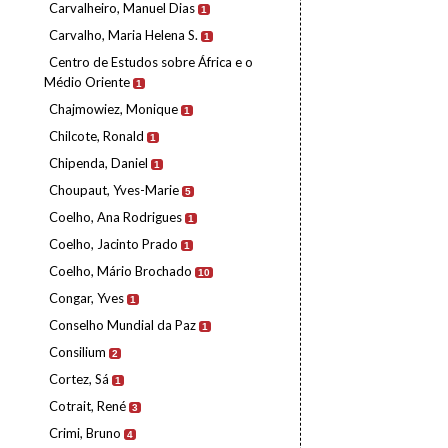
Carvalheiro, Manuel Dias
1
Carvalho, Maria Helena S.
1
Centro de Estudos sobre África e o
Médio Oriente
1
Chajmowiez, Monique
1
Chilcote, Ronald
1
Chipenda, Daniel
1
Choupaut, Yves-Marie
5
Coelho, Ana Rodrigues
1
Coelho, Jacinto Prado
1
Coelho, Mário Brochado
10
Congar, Yves
1
Conselho Mundial da Paz
1
Consilium
2
Cortez, Sá
1
Cotrait, René
3
Crimi, Bruno
4