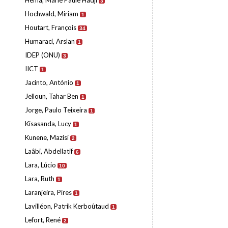
Hema, Marie Paule Hadji
3
Hochwald, Miriam
1
Houtart, François
34
Humaraci, Arslan
1
IDEP (ONU)
3
IICT
1
Jacinto, António
1
Jelloun, Tahar Ben
1
Jorge, Paulo Teixeira
1
Kisasanda, Lucy
1
Kunene, Mazisi
2
Laâbi, Abdellatif
6
Lara, Lúcio
10
Lara, Ruth
1
Laranjeira, Pires
1
Lavilléon, Patrik Kerboûtaud
1
Lefort, René
2