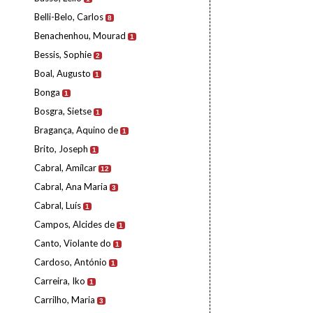
Belli-Belo, Carlos
8
Benachenhou, Mourad
1
Bessis, Sophie
2
Boal, Augusto
1
Bonga
1
Bosgra, Sietse
1
Bragança, Aquino de
1
Brito, Joseph
1
Cabral, Amílcar
12
Cabral, Ana Maria
3
Cabral, Luís
1
Campos, Alcides de
1
Canto, Violante do
1
Cardoso, António
1
Carreira, Iko
1
Carrilho, Maria
3