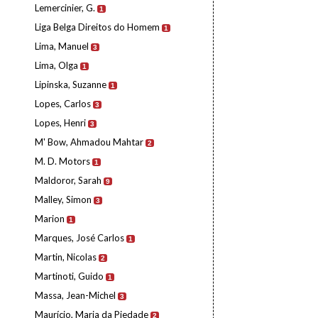
Lemercinier, G.
1
Liga Belga Direitos do Homem
1
Lima, Manuel
3
Lima, Olga
1
Lipinska, Suzanne
1
Lopes, Carlos
3
Lopes, Henri
3
M' Bow, Ahmadou Mahtar
2
M. D. Motors
1
Maldoror, Sarah
9
Malley, Simon
3
Marion
1
Marques, José Carlos
1
Martin, Nicolas
2
Martinoti, Guido
1
Massa, Jean-Michel
3
Maurício, Maria da Piedade
2