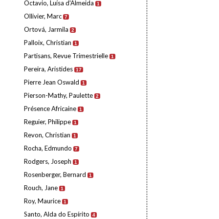
Octavio, Luísa d'Almeida
1
Ollivier, Marc
7
Ortová, Jarmila
2
Palloix, Christian
1
Partisans, Revue Trimestrielle
1
Pereira, Aristides
17
Pierre Jean Oswald
1
Pierson-Mathy, Paulette
2
Présence Africaine
1
Reguier, Philippe
1
Revon, Christian
1
Rocha, Edmundo
7
Rodgers, Joseph
1
Rosenberger, Bernard
1
Rouch, Jane
1
Roy, Maurice
1
Santo, Alda do Espírito
4