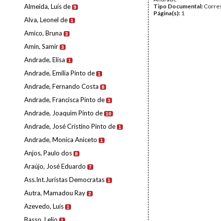
Almeida, Luís de
Tipo Documental:
Corre
9
Página(s):
1
Alva, Leonel de
1
Amico, Bruna
3
Amin, Samir
3
Andrade, Elisa
1
Andrade, Emília Pinto de
1
Andrade, Fernando Costa
8
Andrade, Francisca Pinto de
3
Andrade, Joaquim Pinto de
10
Andrade, José Cristino Pinto de
1
Andrade, Monica Aniceto
1
Anjos, Paulo dos
8
Araújo, José Eduardo
7
Ass.Int.Juristas Democratas
1
Autra, Mamadou Ray
2
Azevedo, Luís
1
Basso, Lelio
1