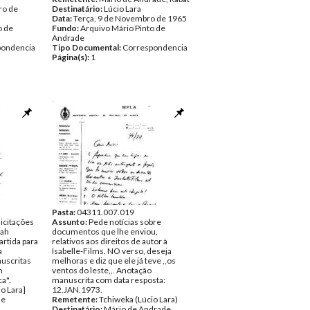
ro de
Destinatário:
Lúcio Lara
Data:
Terça, 9 de Novembro de 1965
o de
Fundo:
Arquivo Mário Pinto de
Andrade
pondencia
Tipo Documental:
Correspondencia
Página(s):
1
Pasta:
04311.007.019
icitações
Assunto:
Pede notícias sobre
rah
documentos que lhe enviou,
artida para
relativos aos direitos de autor à
a
Isabelle-Films. NO verso, deseja
uscritas
melhoras e diz que ele já teve ,,os
m
ventos do leste,,. Anotação
ca".
manuscrita com data resposta:
o Lara]
12.JAN.1973.
de
Remetente:
Tchiweka (Lúcio Lara)
Destinatário:
Mário de Andrade