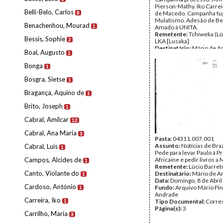
Pierson-Mathy. Iko Carrei
Belli-Belo, Carlos
de Macedo. Campanha tu
8
Mulatismo. Adesão de Bel
Benachenhou, Mourad
1
Amado à UNITA.
Remetente:
Tchiweka (Lú
Bessis, Sophie
2
LKA [Lusaka]
Destinatário:
Mário de A
Boal, Augusto
1
Data:
segunda, 28 de set
1970
Bonga
1
Fundo:
Arquivo Mário Pin
Andrade
Bosgra, Sietse
1
Tipo Documental:
Corre
Página(s):
2
Bragança, Aquino de
1
Brito, Joseph
1
Cabral, Amílcar
12
Cabral, Ana Maria
3
Pasta:
04311.007.001
Assunto:
Notícias de Braz
Cabral, Luís
1
Pede para levar Paulo à 
Campos, Alcides de
Africaine e pedir livros a
1
Remetente:
Lúcio Barret
Canto, Violante do
Destinatário:
Mário de A
1
Data:
Domingo, 8 de Abril
Cardoso, António
Fundo:
Arquivo Mário Pin
1
Andrade
Carreira, Iko
Tipo Documental:
Corre
1
Página(s):
3
Carrilho, Maria
3