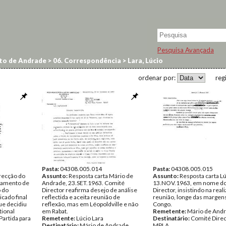
Pesquisa Avançada
to de Andrade
>
06. Correspondência
>
Lara, Lúcio
ordenar por:
reg
Pasta:
04308.005.014
Pasta:
04308.005.015
recção do
Assunto:
Resposta carta Mário de
Assunto:
Resposta carta Lú
stamento de
Andrade, 23.SET.1963. Comité
13.NOV.1963, em nome do
o do
Director reafirma desejo de análise
Director, insistindo na real
cado final
reflectida e aceita reunião de
reunião, longe das margen
ue decidiu
reflexão, mas em Léopoldville e não
Congo.
tional
em Rabat.
Remetente:
Mário de Andr
 Partida para
Remetente:
Lúcio Lara
Destinatário:
Comité Direc
Destinatário:
Mário de Andrade
MPLA