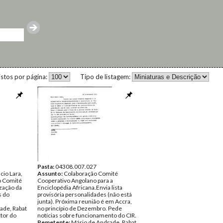
istos por página:
Tipo de listagem:
Pasta:
04308.007.027
cio Lara,
Assunto:
Colaboração Comité
 Comité
Cooperativo Angolano para a
ização da
Enciclopédia Africana.Envia lista
s do
provisória personalidades (não está
junta). Próxima reunião é em Accra,
ade, Rabat
no princípio de Dezembro. Pede
tor do
notícias sobre funcionamento do CIR.
Remetente:
Mário de Andrade, Rabat