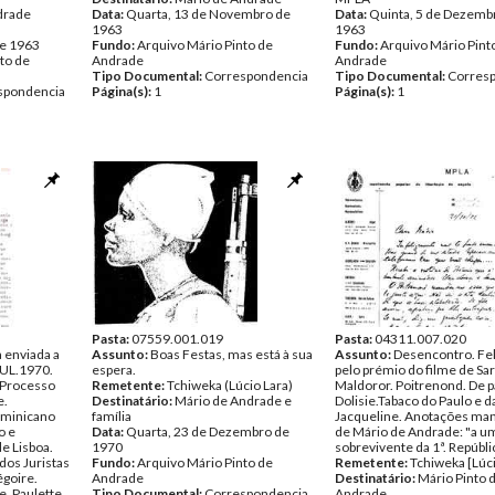
drade
Data:
Quarta, 13 de Novembro de
Data:
Quinta, 5 de Dezemb
1963
1963
de 1963
Fundo:
Arquivo Mário Pinto de
Fundo:
Arquivo Mário Pint
to de
Andrade
Andrade
Tipo Documental:
Correspondencia
Tipo Documental:
Corres
spondencia
Página(s):
1
Página(s):
1
Pasta:
07559.001.019
Pasta:
04311.007.020
a enviada a
Assunto:
Boas Festas, mas está à sua
Assunto:
Desencontro. Fel
JUL.1970.
espera.
pelo prémio do filme de Sa
 Processo
Remetente:
Tchiweka (Lúcio Lara)
Maldoror. Poitrenond. De p
e.
Destinatário:
Mário de Andrade e
Dolisie.Tabaco do Paulo e d
ominicano
família
Jacqueline. Anotações man
o e
Data:
Quarta, 23 de Dezembro de
de Mário de Andrade: "a u
e Lisboa.
1970
sobrevivente da 1ª. Repúbli
dos Juristas
Fundo:
Arquivo Mário Pinto de
Remetente:
Tchiweka [Lúci
goire.
Andrade
Destinatário:
Mário Pinto 
. Paulette
Tipo Documental:
Correspondencia
Andrade