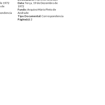
 de 1972
Data:
Terça, 19 de Dezembro de
o de
1972
Fundo:
Arquivo Mário Pinto de
pondencia
Andrade
Tipo Documental:
Correspondencia
Página(s):
2