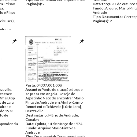
ra. Prisão
Página(s):
2
Data:
terça, 31 de outubro
ga.
Fundo:
Arquivo Mário Pint
o e Filipe
Andrade
Tipo Documental:
Corres
cio Lara),
Página(s):
2
ndrade
embro de
to de
spondencia
Pasta:
04337.001.008
zaville.
Assunto:
Ponto de situação do que
Présence
se passa em Angola. Desejo do
 Mme Diop.
Agostinho Neto de encontrar Mário
o de Lara
Pinto de Andrade em Abril próximo
ndrade
Remetente:
Tchiweka [Lúcio Lara],
 de 1973
Brazzaville
to de
Destinatário:
Mário de Andrade,
Conakry
spondencia
Data:
Quinta, 14 de Março de 1974
Fundo:
Arquivo Mário Pinto de
Andrade
Tipo Documental:
Correspondencia