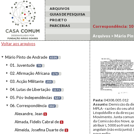
ARQUIVOS
GUIAS DE PESQUISA
PROJETO
PARCERIAS
Correspondência:
10
Arquivos
>
Mário Pin
Voltar aos arquivos
Mário Pinto de Andrade
4336
I
01. Juventude
79
I
02. Afirmação Africana
174
I
03. Acção Militante
255
I
04. Lutas de Libertação
1171
I
05. Pós-Independências
527
I
Pasta:
04308.005.012
Assunto:
Demissão da di
06. Correspondência
662
I
MPLA - razões do seu af
Léopoldville e da direcça
Alexandre, Jean
1
Movimento. Junta comuni
da Comissão dos Nove, q
Almada, Fidelis Cabral de
1
atribuir L 5000 ao front na
angolain (não está junto).
Almeida, Josefina Duarte de
1
novo exílio.