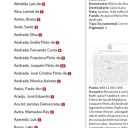
Almeida, Luís de
Remetente:
Mário de An
9
Destinatário:
Lúcio Lara
Alva, Leonel de
Data:
Quinta, 4 de Julho 
1
Fundo:
Arquivo Mário Pin
Amico, Bruna
Andrade
3
Tipo Documental:
Corre
Amin, Samir
Página(s):
1
3
Andrade, Elisa
1
Andrade, Emília Pinto de
1
Andrade, Fernando Costa
8
Andrade, Francisca Pinto de
3
Andrade, Joaquim Pinto de
10
Andrade, José Cristino Pinto de
1
Andrade, Monica Aniceto
1
Pasta:
04311.001.005
Anjos, Paulo dos
8
Assunto:
Resposta a cart
Ruth, para Frankfurt, em 
Araújo, José Eduardo
7
Filme de Sarah Maldoror.
Joaquim Pinto de Andrad
Ass.Int.Juristas Democratas
1
Agostinho Neto. Padre d
Autra, Mamadou Ray
Christian Revon, advogad
2
observador do processo d
Azevedo, Luís
Associação Internacional 
1
Democratas. Suzanne Gré
Basso, Lelio
Campanha processo. Mme
1