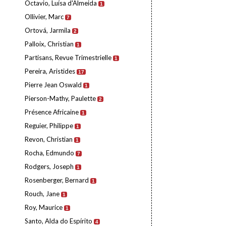
Octavio, Luísa d'Almeida
1
Ollivier, Marc
7
Ortová, Jarmila
2
Palloix, Christian
1
Partisans, Revue Trimestrielle
1
Pereira, Aristides
17
Pierre Jean Oswald
1
Pierson-Mathy, Paulette
2
Présence Africaine
1
Reguier, Philippe
1
Revon, Christian
1
Rocha, Edmundo
7
Rodgers, Joseph
1
Rosenberger, Bernard
1
Rouch, Jane
1
Roy, Maurice
1
Santo, Alda do Espírito
4