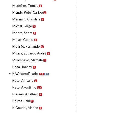
Medeiros, Tomás
4
Mendy, Peter Caribe
1
Messiant, Christine
1
Michel, Serge
3
Moore, Sabra
2
Moser, Gerald
1
Mourão, Fernando
6
Muaca, Eduardo André
1
Muambako, Mamèle
1
Nana, Joanny
1
NÃO identificado
10
28
Neto, Africano
3
Neto, Agostinho
23
Niessen, Adelheid
1
Noirot, Paul
2
N’Gouabi, Marien
1