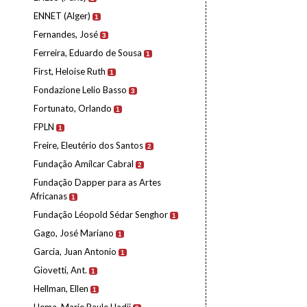
ENNET (Alger)
1
Fernandes, José
3
Ferreira, Eduardo de Sousa
1
First, Heloise Ruth
1
Fondazione Lelio Basso
3
Fortunato, Orlando
1
FPLN
1
Freire, Eleutério dos Santos
2
Fundação Amílcar Cabral
2
Fundação Dapper para as Artes
Africanas
1
Fundação Léopold Sédar Senghor
1
Gago, José Mariano
1
Garcia, Juan Antonio
1
Giovetti, Ant.
1
Hellman, Ellen
1