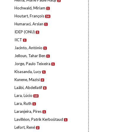
Hema, Marie Paule Hadji
3
Hochwald, Miriam
1
Houtart, François
34
Humaraci, Arslan
1
IDEP (ONU)
3
IICT
1
Jacinto, António
1
Jelloun, Tahar Ben
1
Jorge, Paulo Teixeira
1
Kisasanda, Lucy
1
Kunene, Mazisi
2
Laâbi, Abdellatif
6
Lara, Lúcio
10
Lara, Ruth
1
Laranjeira, Pires
1
Lavilléon, Patrik Kerboûtaud
1
Lefort, René
2