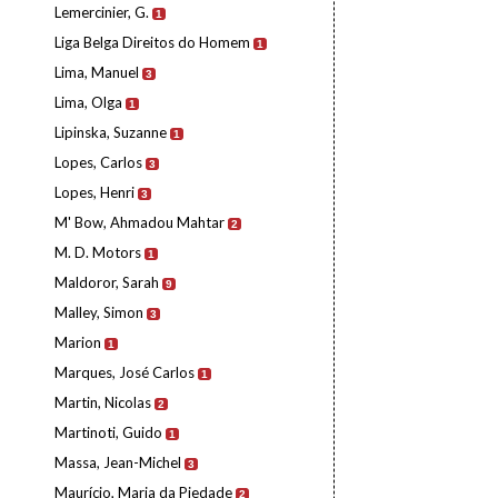
Lemercinier, G.
1
Liga Belga Direitos do Homem
1
Lima, Manuel
3
Lima, Olga
1
Lipinska, Suzanne
1
Lopes, Carlos
3
Lopes, Henri
3
M' Bow, Ahmadou Mahtar
2
M. D. Motors
1
Maldoror, Sarah
9
Malley, Simon
3
Marion
1
Marques, José Carlos
1
Martin, Nicolas
2
Martinoti, Guido
1
Massa, Jean-Michel
3
Maurício, Maria da Piedade
2