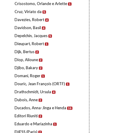
Crisostomo, Orlande e Arlette
1
Cruz, Viriato da
5
Davezies, Robert
4
Davidson, Basil
4
Depelchin, Jacques
5
Dieupart, Robert
1
Dijk, Bertus
2
Diop, Alioune
2
Djibo, Bakary
2
Domani, Roger
1
Douric, Jean François (ORTF)
1
Drathschmidt, Ursula
4
Dubois, Anne
2
Ducados, Anna-Jinga e Henda
16
Editori Riuniti
2
Eduardo e Mariazinha
1
EHESS (Paris)
2