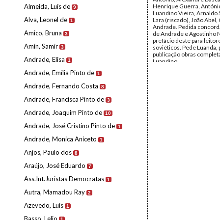
Almeida, Luís de
Henrique Guerra, Antóni
9
Luandino Vieira, Arnaldo 
Alva, Leonel de
Lara (riscado), João Abel,
1
Andrade. Pedida concord
Amico, Bruna
de Andrade e Agostinho 
3
prefácio deste para leitor
Amin, Samir
soviéticos. Pede Luanda, 
3
publicação obras complet
Andrade, Elisa
1
Luandino.
Remetente:
Lydia W.
Andrade, Emília Pinto de
1
Destinatário:
Mário de A
Data:
Segunda, 15 de No
Andrade, Fernando Costa
8
1965
Fundo:
Arquivo Mário Pin
Andrade, Francisca Pinto de
3
Andrade
Tipo Documental:
Corre
Andrade, Joaquim Pinto de
10
Página(s):
3
Andrade, José Cristino Pinto de
1
Andrade, Monica Aniceto
1
Anjos, Paulo dos
8
Araújo, José Eduardo
7
Ass.Int.Juristas Democratas
1
Autra, Mamadou Ray
2
Azevedo, Luís
1
Basso, Lelio
1