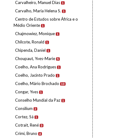
Carvalheiro, Manuel Dias
1
Carvalho, Maria Helena S.
1
Centro de Estudos sobre África e o
Médio Oriente
1
Chajmowiez, Monique
1
Chilcote, Ronald
1
Chipenda, Daniel
1
Choupaut, Yves-Marie
5
Coelho, Ana Rodrigues
1
Coelho, Jacinto Prado
1
Coelho, Mário Brochado
10
Congar, Yves
1
Conselho Mundial da Paz
1
Consilium
2
Cortez, Sá
1
Cotrait, René
3
Crimi, Bruno
4