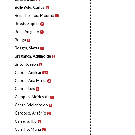
Belli-Belo, Carlos
8
Benachenhou, Mourad
1
Bessis, Sophie
2
Boal, Augusto
1
Bonga
1
Bosgra, Sietse
1
Bragança, Aquino de
1
Brito, Joseph
1
Cabral, Amílcar
12
Cabral, Ana Maria
3
Cabral, Luís
1
Campos, Alcides de
1
Canto, Violante do
1
Cardoso, António
1
Carreira, Iko
1
Carrilho, Maria
3