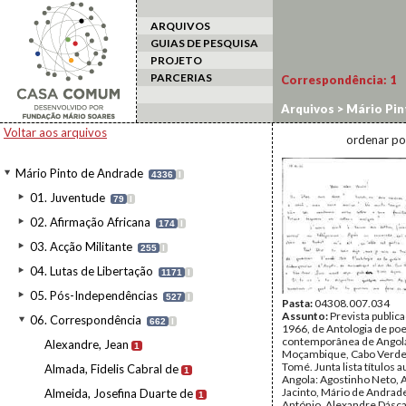
ARQUIVOS
GUIAS DE PESQUISA
PROJETO
PARCERIAS
Correspondência:
1
Arquivos
>
Mário Pin
Voltar aos arquivos
ordenar po
Mário Pinto de Andrade
4336
I
01. Juventude
79
I
02. Afirmação Africana
174
I
03. Acção Militante
255
I
04. Lutas de Libertação
1171
I
05. Pós-Independências
527
I
Pasta:
04308.007.034
Assunto:
Prevista public
06. Correspondência
662
I
1966, de Antologia de poe
contemporânea de Angol
Alexandre, Jean
1
Moçambique, Cabo Verde
Tomé. Junta lista títulos 
Almada, Fidelis Cabral de
1
Angola: Agostinho Neto, 
Jacinto, Mário de Andrad
Almeida, Josefina Duarte de
1
António, Alexandre Dásca