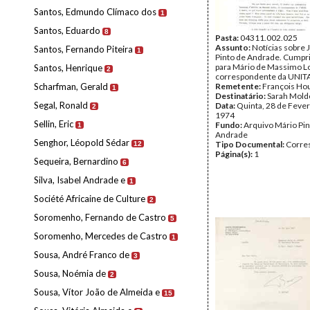
Santos, Edmundo Clímaco dos
1
Santos, Eduardo
8
Pasta:
04311.002.025
Assunto:
Notícias sobre
Santos, Fernando Piteira
1
Pinto de Andrade. Cump
para Mário de Massimo L
Santos, Henrique
2
correspondente da UNIT
Scharfman, Gerald
Remetente:
François Hou
1
Destinatário:
Sarah Mold
Segal, Ronald
Data:
Quinta, 28 de Fever
2
1974
Sellin, Eric
Fundo:
Arquivo Mário Pin
1
Andrade
Senghor, Léopold Sédar
Tipo Documental:
Corre
12
Página(s):
1
Sequeira, Bernardino
6
Silva, Isabel Andrade e
1
Société Africaine de Culture
2
Soromenho, Fernando de Castro
5
Soromenho, Mercedes de Castro
1
Sousa, André Franco de
3
Sousa, Noémia de
2
Sousa, Vítor João de Almeida e
15