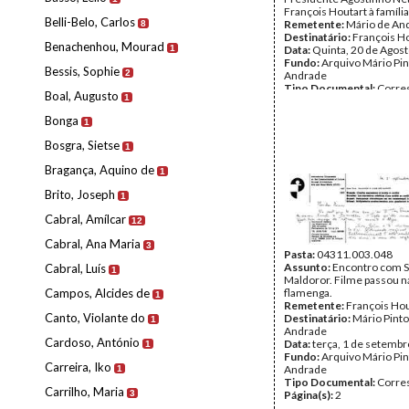
François Houtart à famíli
Belli-Belo, Carlos
Remetente:
Mário de An
8
Destinatário:
François H
Benachenhou, Mourad
1
Data:
Quinta, 20 de Agos
Fundo:
Arquivo Mário Pin
Bessis, Sophie
2
Andrade
Tipo Documental:
Corre
Boal, Augusto
1
Página(s):
1
Bonga
1
Bosgra, Sietse
1
Bragança, Aquino de
1
Brito, Joseph
1
Cabral, Amílcar
12
Cabral, Ana Maria
3
Pasta:
04311.003.048
Assunto:
Encontro com S
Cabral, Luís
1
Maldoror. Filme passou n
Campos, Alcides de
flamenga.
1
Remetente:
François Hou
Canto, Violante do
Destinatário:
Mário Pinto
1
Andrade
Cardoso, António
Data:
terça, 1 de setemb
1
Fundo:
Arquivo Mário Pin
Carreira, Iko
Andrade
1
Tipo Documental:
Corre
Carrilho, Maria
3
Página(s):
2