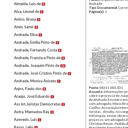
Almeida, Luís de
Andrade
9
Tipo Documental:
Corre
Alva, Leonel de
Página(s):
1
1
Amico, Bruna
3
Amin, Samir
3
Andrade, Elisa
1
Andrade, Emília Pinto de
1
Andrade, Fernando Costa
8
Andrade, Francisca Pinto de
3
Andrade, Joaquim Pinto de
10
Andrade, José Cristino Pinto de
1
Andrade, Monica Aniceto
1
Pasta:
04311.003.031
Anjos, Paulo dos
8
Assunto:
Informações pr
sobre o processo de Joaq
Araújo, José Eduardo
7
de Andrade.Encontro em
com advogado, Mário Br
Ass.Int.Juristas Democratas
1
Coelho. Associação Inter
Autra, Mamadou Ray
Juristas , decidiu, no con
2
Helsínquia, enviar obser
Azevedo, Luís
processo, um advogado d
1
Christian Revon. Pedido 
Basso, Lelio
Presidente Agostinho Net
1