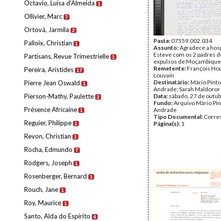
Octavio, Luísa d'Almeida
1
Ollivier, Marc
7
Ortová, Jarmila
2
Pasta:
07559.002.034
Palloix, Christian
1
Assunto:
Agradece a hosp
Esteve com os 2 padres d
Partisans, Revue Trimestrielle
1
expulsos de Moçambique
Remetente:
François Hou
Pereira, Aristides
17
Louvain
Destinatário:
Mário Pinto
Pierre Jean Oswald
1
Andrade; Sarah Maldoror
Pierson-Mathy, Paulette
Data:
sábado, 27 de outu
2
Fundo:
Arquivo Mário Pin
Présence Africaine
Andrade
1
Tipo Documental:
Corre
Reguier, Philippe
Página(s):
1
1
Revon, Christian
1
Rocha, Edmundo
7
Rodgers, Joseph
1
Rosenberger, Bernard
1
Rouch, Jane
1
Roy, Maurice
1
Santo, Alda do Espírito
4