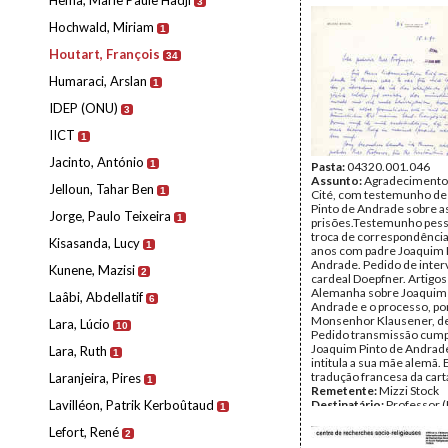
Hema, Marie Paule Hadji
3
Hochwald, Miriam
1
Houtart, François
34
Humaraci, Arslan
1
IDEP (ONU)
3
IICT
1
Jacinto, António
1
Pasta:
04320.001.046
Assunto:
Agradecimento 
Jelloun, Tahar Ben
1
Cité, com testemunho de
Pinto de Andrade sobre a
Jorge, Paulo Teixeira
1
prisões.Testemunho pess
troca de correspondênci
Kisasanda, Lucy
1
anos com padre Joaquim 
Andrade. Pedido de inte
Kunene, Mazisi
2
cardeal Doepfner. Artigos
Alemanha sobre Joaquim 
Laâbi, Abdellatif
6
Andrade e o processo, por
Monsenhor Klausener, de
Lara, Lúcio
10
Pedido transmissão cum
Joaquim Pinto de Andrade
Lara, Ruth
1
intitula a sua mãe alemã.
tradução francesa da cart
Laranjeira, Pires
1
Remetente:
Mizzi Stock
Lavilléon, Patrik Kerboûtaud
Destinatário:
Professor (
1
Data:
Segunda, 15 de Mar
Lefort, René
Fundo:
Arquivo Mário Pin
2
Andrade