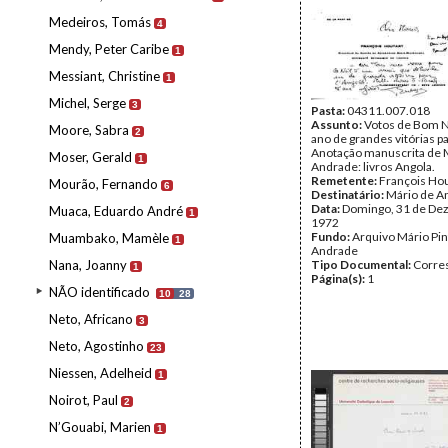
Medeiros, Tomás
4
Mendy, Peter Caribe
1
Messiant, Christine
1
Michel, Serge
3
Pasta:
04311.007.018
Assunto:
Votos de Bom N
Moore, Sabra
2
ano de grandes vitórias p
Anotação manuscrita de 
Moser, Gerald
1
Andrade: livros Angola.
Remetente:
François Hou
Mourão, Fernando
6
Destinatário:
Mário de A
Data:
Domingo, 31 de De
Muaca, Eduardo André
1
1972
Fundo:
Arquivo Mário Pin
Muambako, Mamèle
1
Andrade
Nana, Joanny
Tipo Documental:
Corre
1
Página(s):
1
NÃO identificado
10
28
Neto, Africano
3
Neto, Agostinho
23
Niessen, Adelheid
1
Noirot, Paul
2
N’Gouabi, Marien
1