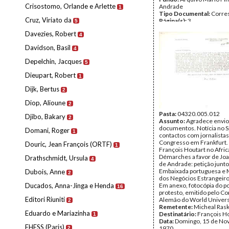
Crisostomo, Orlande e Arlette
Andrade
1
Tipo Documental:
Corre
Cruz, Viriato da
Página(s):
3
5
Davezies, Robert
4
Davidson, Basil
4
Depelchin, Jacques
5
Dieupart, Robert
1
Dijk, Bertus
2
Diop, Alioune
2
Pasta:
04320.005.012
Djibo, Bakary
2
Assunto:
Agradece envio
documentos. Notícia no S
Domani, Roger
1
contactos com jornalistas
Congresso em Frankfurt. 
Douric, Jean François (ORTF)
1
François Houtart no Afric
Démarches a favor de Jo
Drathschmidt, Ursula
4
de Andrade: petição junto
Embaixada portuguesa e M
Dubois, Anne
2
dos Negócios Estrangeir
Ducados, Anna-Jinga e Henda
Em anexo, fotocópia do po
16
protesto, emitido pelo C
Editori Riuniti
Alemão do World Universi
2
Remetente:
Micheal Ras
Eduardo e Mariazinha
Destinatário:
François H
1
Data:
Domingo, 15 de No
EHESS (Paris)
1970
2