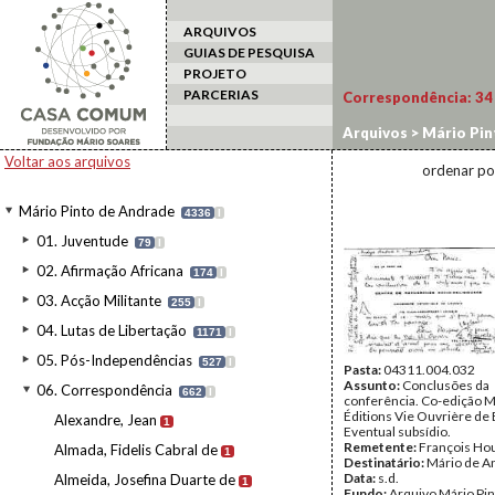
ARQUIVOS
GUIAS DE PESQUISA
PROJETO
PARCERIAS
Correspondência:
34
Arquivos
>
Mário Pin
Voltar aos arquivos
ordenar po
Mário Pinto de Andrade
4336
I
01. Juventude
79
I
02. Afirmação Africana
174
I
03. Acção Militante
255
I
04. Lutas de Libertação
1171
I
05. Pós-Independências
527
I
Pasta:
04311.004.032
Assunto:
Conclusões da
06. Correspondência
662
I
conferência. Co-edição M
Éditions Vie Ouvrière de 
Alexandre, Jean
1
Eventual subsídio.
Remetente:
François Hou
Almada, Fidelis Cabral de
1
Destinatário:
Mário de A
Data:
s.d.
Almeida, Josefina Duarte de
1
Fundo:
Arquivo Mário Pin