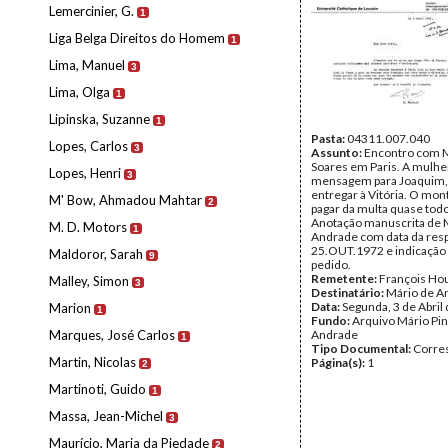
Lemercinier, G.
Tipo Documental:
Corre
1
Página(s):
3
Liga Belga Direitos do Homem
1
Lima, Manuel
3
Lima, Olga
1
Lipinska, Suzanne
1
Pasta:
04311.007.040
Lopes, Carlos
3
Assunto:
Encontro com 
Soares em Paris. A mulhe
Lopes, Henri
3
mensagem para Joaquim,
entregar à Vitória. O mon
M' Bow, Ahmadou Mahtar
2
pagar da multa quase tod
Anotação manuscrita de 
M. D. Motors
1
Andrade com data da resp
25.OUT.1972 e indicação 
Maldoror, Sarah
9
pedido.
Remetente:
François Hou
Malley, Simon
3
Destinatário:
Mário de A
Data:
Segunda, 3 de Abril
Marion
1
Fundo:
Arquivo Mário Pin
Marques, José Carlos
Andrade
1
Tipo Documental:
Corre
Martin, Nicolas
Página(s):
1
2
Martinoti, Guido
1
Massa, Jean-Michel
3
Maurício, Maria da Piedade
2