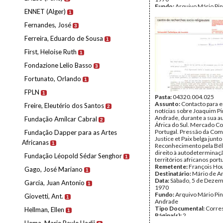
Fundo:
Arquivo Mário Pin
ENNET (Alger)
1
Andrade
Tipo Documental:
Corre
Fernandes, José
3
Página(s):
3
Ferreira, Eduardo de Sousa
1
First, Heloise Ruth
1
Fondazione Lelio Basso
3
Fortunato, Orlando
1
FPLN
1
Pasta:
04320.004.025
Assunto:
Contacto para e
Freire, Eleutério dos Santos
2
notícias sobre Joaquim Pi
Andrade, durante a sua a
Fundação Amílcar Cabral
2
África do Sul. Mercado 
Portugal. Pressão da Co
Fundação Dapper para as Artes
Justice et Paix belga junt
Africanas
1
Reconhecimento pela Bél
direito à autodeterminaç
Fundação Léopold Sédar Senghor
1
territórios africanos por
Remetente:
François Hou
Gago, José Mariano
1
Destinatário:
Mário de A
Data:
Sábado, 5 de Dezem
Garcia, Juan Antonio
1
1970
Fundo:
Arquivo Mário Pin
Giovetti, Ant.
1
Andrade
Tipo Documental:
Corre
Hellman, Ellen
1
Página(s):
2