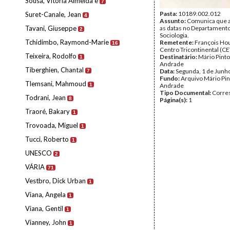
Sousa, Vitória Almeida e
7
Pasta:
10189.002.012
Suret-Canale, Jean
4
Assunto:
Comunica que a
Tavani, Giuseppe
as datas no Departament
2
Sociologia.
Tchidimbo, Raymond-Marie
Remetente:
François Hou
16
Centro Tricontinental (CE
Teixeira, Rodolfo
Destinatário:
Mário Pinto
1
Andrade
Tiberghien, Chantal
Data:
Segunda, 1 de Junh
7
Fundo:
Arquivo Mário Pin
Tlemsani, Mahmoud
1
Andrade
Tipo Documental:
Corre
Todrani, Jean
8
Página(s):
1
Traoré, Bakary
1
Trovoada, Miguel
1
Tucci, Roberto
1
UNESCO
2
VÁRIA
71
Vestbro, Dick Urban
1
Viana, Angela
1
Viana, Gentil
1
Vianney, John
1