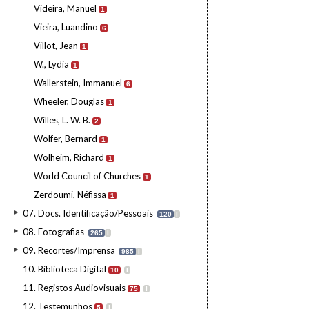
Videira, Manuel
1
Vieira, Luandino
6
Villot, Jean
1
W., Lydia
1
Wallerstein, Immanuel
6
Wheeler, Douglas
1
Willes, L. W. B.
2
Wolfer, Bernard
1
Wolheim, Richard
1
World Council of Churches
1
Zerdoumi, Néfissa
1
07. Docs. Identificação/Pessoais
120
I
08. Fotografias
265
I
09. Recortes/Imprensa
985
I
10. Biblioteca Digital
10
I
11. Registos Audiovisuais
75
I
12. Testemunhos
5
I