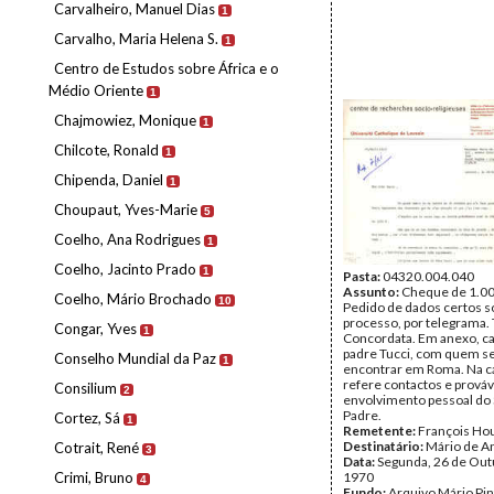
Carvalheiro, Manuel Dias
1
Carvalho, Maria Helena S.
1
Centro de Estudos sobre África e o
Médio Oriente
1
Chajmowiez, Monique
1
Chilcote, Ronald
1
Chipenda, Daniel
1
Choupaut, Yves-Marie
5
Coelho, Ana Rodrigues
1
Coelho, Jacinto Prado
1
Pasta:
04320.004.040
Assunto:
Cheque de 1.0
Coelho, Mário Brochado
10
Pedido de dados certos s
processo, por telegrama. 
Congar, Yves
1
Concordata. Em anexo, ca
padre Tucci, com quem se
Conselho Mundial da Paz
1
encontrar em Roma. Na ca
refere contactos e prováv
Consilium
2
envolvimento pessoal do
Padre.
Cortez, Sá
1
Remetente:
François Hou
Destinatário:
Mário de A
Cotrait, René
3
Data:
Segunda, 26 de Out
Crimi, Bruno
1970
4
Fundo:
Arquivo Mário Pin