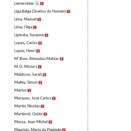
Lemercinier, G.
1
Liga Belga Direitos do Homem
1
Lima, Manuel
3
Lima, Olga
1
Lipinska, Suzanne
1
Lopes, Carlos
3
Lopes, Henri
3
M' Bow, Ahmadou Mahtar
2
M. D. Motors
1
Maldoror, Sarah
9
Malley, Simon
3
Marion
1
Marques, José Carlos
1
Martin, Nicolas
2
Martinoti, Guido
1
Massa, Jean-Michel
3
Maurício, Maria da Piedade
2