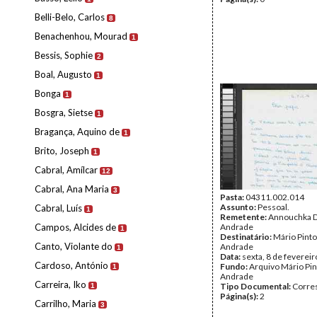
Belli-Belo, Carlos
8
Benachenhou, Mourad
1
Bessis, Sophie
2
Boal, Augusto
1
Bonga
1
Bosgra, Sietse
1
Bragança, Aquino de
1
Brito, Joseph
1
Cabral, Amílcar
12
Cabral, Ana Maria
3
Pasta:
04311.002.014
Assunto:
Pessoal.
Cabral, Luís
1
Remetente:
Annouchka 
Campos, Alcides de
Andrade
1
Destinatário:
Mário Pinto
Canto, Violante do
Andrade
1
Data:
sexta, 8 de feverei
Cardoso, António
Fundo:
Arquivo Mário Pin
1
Andrade
Carreira, Iko
Tipo Documental:
Corre
1
Página(s):
2
Carrilho, Maria
3