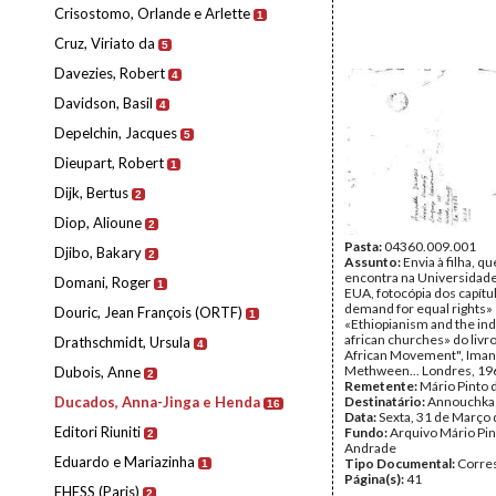
Crisostomo, Orlande e Arlette
1
Cruz, Viriato da
5
Davezies, Robert
4
Davidson, Basil
4
Depelchin, Jacques
5
Dieupart, Robert
1
Dijk, Bertus
2
Diop, Alioune
2
Pasta:
04360.009.001
Djibo, Bakary
2
Assunto:
Envia à filha, qu
encontra na Universidade
Domani, Roger
1
EUA, fotocópia dos capítu
demand for equal rights»
Douric, Jean François (ORTF)
1
«Ethiopianism and the i
african churches» do livr
Drathschmidt, Ursula
4
African Movement", Iman
Methween... Londres, 19
Dubois, Anne
2
Remetente:
Mário Pinto
Ducados, Anna-Jinga e Henda
Destinatário:
Annouchka
16
Data:
Sexta, 31 de Março
Editori Riuniti
Fundo:
Arquivo Mário Pin
2
Andrade
Eduardo e Mariazinha
Tipo Documental:
Corre
1
Página(s):
41
EHESS (Paris)
2