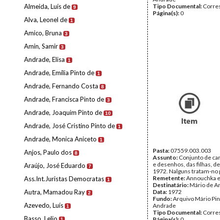
Almeida, Luís de
Tipo Documental:
Corre
9
Página(s):
0
Alva, Leonel de
1
Amico, Bruna
3
Amin, Samir
3
Andrade, Elisa
1
Andrade, Emília Pinto de
1
Andrade, Fernando Costa
8
Andrade, Francisca Pinto de
3
Andrade, Joaquim Pinto de
10
Andrade, José Cristino Pinto de
1
Andrade, Monica Aniceto
1
Pasta:
07559.003.003
Anjos, Paulo dos
8
Assunto:
Conjunto de car
e desenhos, das filhas, d
Araújo, José Eduardo
7
1972. Nalguns tratam-no 
Remetente:
Annouchka 
Ass.Int.Juristas Democratas
1
Destinatário:
Mário de A
Autra, Mamadou Ray
Data:
1972
2
Fundo:
Arquivo Mário Pin
Azevedo, Luís
Andrade
1
Tipo Documental:
Corre
Basso, Lelio
Página(s):
0
1