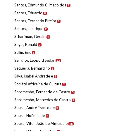
Santos, Edmundo Clímaco dos
1
Santos, Eduardo
8
Santos, Fernando Piteira
1
Santos, Henrique
2
Scharfman, Gerald
1
Segal, Ronald
2
Sellin, Eric
1
Senghor, Léopold Sédar
12
Sequeira, Bernardino
6
Silva, Isabel Andrade e
1
Société Africaine de Culture
2
Soromenho, Fernando de Castro
5
Soromenho, Mercedes de Castro
1
Sousa, André Franco de
3
Sousa, Noémia de
2
Sousa, Vítor João de Almeida e
15