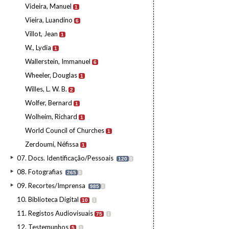
Videira, Manuel
1
Vieira, Luandino
6
Villot, Jean
1
W., Lydia
1
Wallerstein, Immanuel
6
Wheeler, Douglas
1
Willes, L. W. B.
2
Wolfer, Bernard
1
Wolheim, Richard
1
World Council of Churches
1
Zerdoumi, Néfissa
1
07. Docs. Identificação/Pessoais
120
I
08. Fotografias
265
I
09. Recortes/Imprensa
985
I
10. Biblioteca Digital
10
I
11. Registos Audiovisuais
75
I
12. Testemunhos
5
I