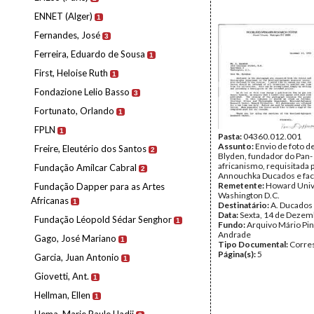
ENNET (Alger)
1
Fernandes, José
3
Ferreira, Eduardo de Sousa
1
First, Heloise Ruth
1
Fondazione Lelio Basso
3
Fortunato, Orlando
1
FPLN
1
Pasta:
04360.012.001
Assunto:
Envio de foto 
Freire, Eleutério dos Santos
2
Blyden, fundador do Pan-
africanismo, requisitada 
Fundação Amílcar Cabral
2
Annouchka Ducados e fac
Remetente:
Howard Unive
Fundação Dapper para as Artes
Washington D.C.
Africanas
1
Destinatário:
A. Ducados
Data:
Sexta, 14 de Dezem
Fundação Léopold Sédar Senghor
1
Fundo:
Arquivo Mário Pin
Andrade
Gago, José Mariano
1
Tipo Documental:
Corre
Página(s):
5
Garcia, Juan Antonio
1
Giovetti, Ant.
1
Hellman, Ellen
1