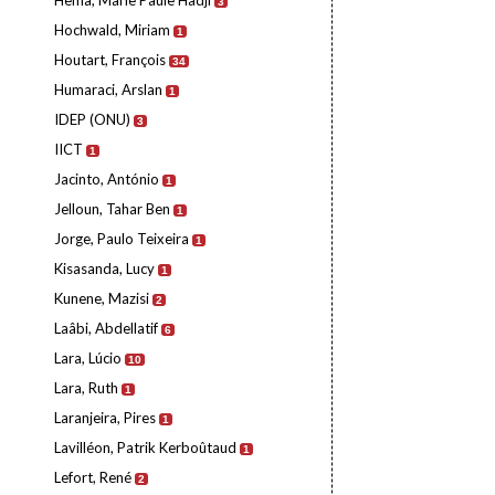
Hema, Marie Paule Hadji
3
Hochwald, Miriam
1
Houtart, François
34
Humaraci, Arslan
1
IDEP (ONU)
3
IICT
1
Jacinto, António
1
Jelloun, Tahar Ben
1
Jorge, Paulo Teixeira
1
Kisasanda, Lucy
1
Kunene, Mazisi
2
Laâbi, Abdellatif
6
Lara, Lúcio
10
Lara, Ruth
1
Laranjeira, Pires
1
Lavilléon, Patrik Kerboûtaud
1
Lefort, René
2