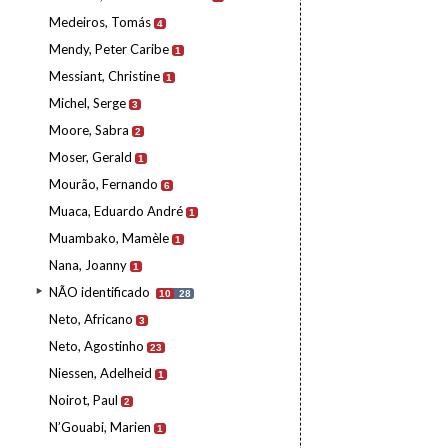
Medeiros, Tomás
4
Mendy, Peter Caribe
1
Messiant, Christine
1
Michel, Serge
3
Moore, Sabra
2
Moser, Gerald
1
Mourão, Fernando
6
Muaca, Eduardo André
1
Muambako, Mamèle
1
Nana, Joanny
1
NÃO identificado
10
28
Neto, Africano
3
Neto, Agostinho
23
Niessen, Adelheid
1
Noirot, Paul
2
N’Gouabi, Marien
1