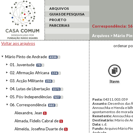
ARQUIVOS
GUIAS DE PESQUISA
PROJETO
PARCERIAS
Correspondência:
16
Arquivos
>
Mário Pin
Voltar aos arquivos
ordenar po
Mário Pinto de Andrade
4336
I
01. Juventude
79
I
02. Afirmação Africana
174
I
03. Acção Militante
255
I
04. Lutas de Libertação
1171
I
05. Pós-Independências
527
I
Pasta:
04311.003.059
Assunto:
Desenhos das f
06. Correspondência
662
I
Annouchka e Henda e bil
apontamentos de morada
Alexandre, Jean
1
Remetente:
Annouchka 
Destinatário:
Mário de A
Almada, Fidelis Cabral de
1
Data:
s.d.
Fundo:
Arquivo Mário Pin
Almeida, Josefina Duarte de
1
Andrade