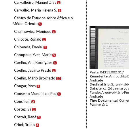
Carvalheiro, Manuel Dias
1
Carvalho, Maria Helena S.
1
Centro de Estudos sobre África e o
Médio Oriente
1
Chajmowiez, Monique
1
Chilcote, Ronald
1
Chipenda, Daniel
1
Choupaut, Yves-Marie
5
Coelho, Ana Rodrigues
1
Coelho, Jacinto Prado
1
Pasta:
04311.002.017
Remetente:
Annouchka 
Coelho, Mário Brochado
10
Andrade
Destinatário:
Sarah Mald
Congar, Yves
1
Data:
terça, 26 de março
Fundo:
Arquivo Mário Pin
Conselho Mundial da Paz
1
Andrade
Tipo Documental:
Corre
Consilium
2
Página(s):
1
Cortez, Sá
1
Cotrait, René
3
Crimi, Bruno
4