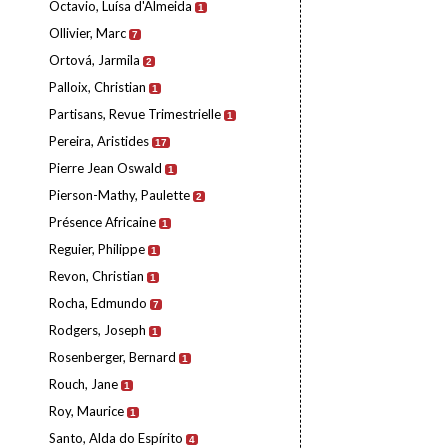
Octavio, Luísa d'Almeida
1
Ollivier, Marc
7
Ortová, Jarmila
2
Palloix, Christian
1
Partisans, Revue Trimestrielle
1
Pereira, Aristides
17
Pierre Jean Oswald
1
Pierson-Mathy, Paulette
2
Présence Africaine
1
Reguier, Philippe
1
Revon, Christian
1
Rocha, Edmundo
7
Rodgers, Joseph
1
Rosenberger, Bernard
1
Rouch, Jane
1
Roy, Maurice
1
Santo, Alda do Espírito
4