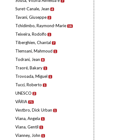
Sousa, Vitória Almeida e
7
Suret-Canale, Jean
4
Tavani, Giuseppe
2
Tchidimbo, Raymond-Marie
16
Teixeira, Rodolfo
1
Tiberghien, Chantal
7
Tlemsani, Mahmoud
1
Todrani, Jean
8
Traoré, Bakary
1
Trovoada, Miguel
1
Tucci, Roberto
1
UNESCO
2
VÁRIA
71
Vestbro, Dick Urban
1
Viana, Angela
1
Viana, Gentil
1
Vianney, John
1