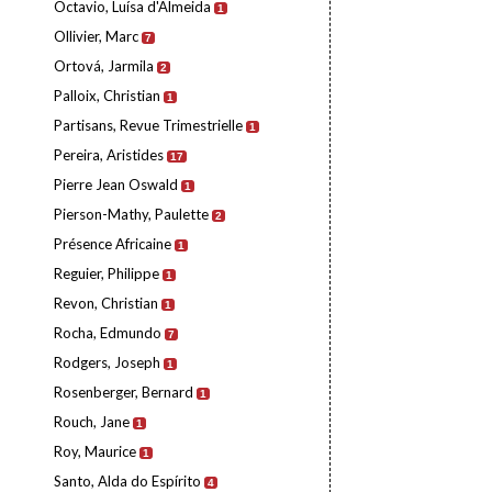
Octavio, Luísa d'Almeida
1
Ollivier, Marc
7
Ortová, Jarmila
2
Palloix, Christian
1
Partisans, Revue Trimestrielle
1
Pereira, Aristides
17
Pierre Jean Oswald
1
Pierson-Mathy, Paulette
2
Présence Africaine
1
Reguier, Philippe
1
Revon, Christian
1
Rocha, Edmundo
7
Rodgers, Joseph
1
Rosenberger, Bernard
1
Rouch, Jane
1
Roy, Maurice
1
Santo, Alda do Espírito
4