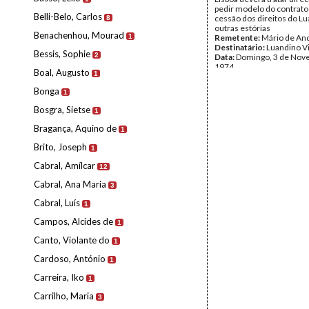
pedir modelo do contrato 
Belli-Belo, Carlos
cessão dos direitos do L
8
outras estórias
Benachenhou, Mourad
1
Remetente:
Mário de An
Destinatário:
Luandino Vi
Bessis, Sophie
2
Data:
Domingo, 3 de Nov
1974
Boal, Augusto
1
Fundo:
Arquivo Mário Pin
Andrade
Bonga
1
Tipo Documental:
Corre
Página(s):
1
Bosgra, Sietse
1
Bragança, Aquino de
1
Brito, Joseph
1
Cabral, Amílcar
12
Cabral, Ana Maria
3
Cabral, Luís
1
Campos, Alcides de
1
Canto, Violante do
1
Cardoso, António
1
Carreira, Iko
1
Carrilho, Maria
3