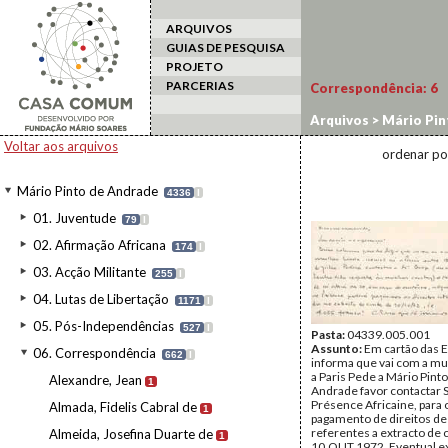
ARQUIVOS
GUIAS DE PESQUISA
PROJETO
PARCERIAS
Correspondência:
6
Arquivos
>
Mário Pin
Voltar aos arquivos
ordenar po
Mário Pinto de Andrade
4336
I
01. Juventude
79
I
02. Afirmação Africana
174
I
03. Acção Militante
255
I
04. Lutas de Libertação
1171
I
05. Pós-Independências
527
I
Pasta:
04339.005.001
Assunto:
Em cartão das E
06. Correspondência
662
I
informa que vai com a mul
a Paris Pede a Mário Pint
Alexandre, Jean
1
Andrade favor contactar S
Présence Africaine, para 
Almada, Fidelis Cabral de
1
pagamento de direitos de 
referentes a extracto de 
Almeida, Josefina Duarte de
1
10.OUT.1972. Eventual ex