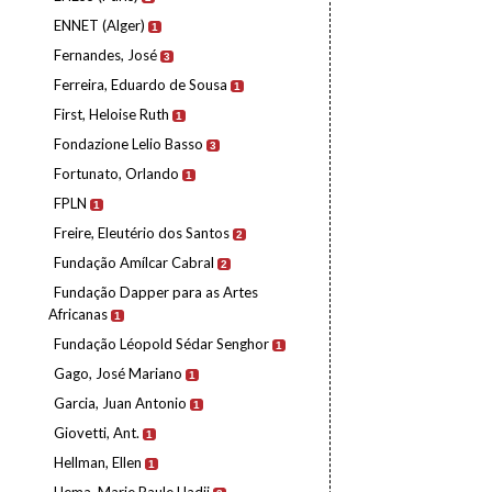
ENNET (Alger)
1
Fernandes, José
3
Ferreira, Eduardo de Sousa
1
First, Heloise Ruth
1
Fondazione Lelio Basso
3
Fortunato, Orlando
1
FPLN
1
Freire, Eleutério dos Santos
2
Fundação Amílcar Cabral
2
Fundação Dapper para as Artes
Africanas
1
Fundação Léopold Sédar Senghor
1
Gago, José Mariano
1
Garcia, Juan Antonio
1
Giovetti, Ant.
1
Hellman, Ellen
1