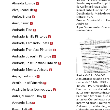
Almeida, Luís de
Sambizanga em Portugal. 
9
da Gallimard nada sabe.
Alva, Leonel de
Remetente:
Luandino Vie
1
Destinatário:
Mário de A
Amico, Bruna
Data:
c. 1972
3
Fundo:
Arquivo Mário Pin
Amin, Samir
Andrade
3
Tipo Documental:
Corre
Andrade, Elisa
1
Página(s):
2
Andrade, Emília Pinto de
1
Andrade, Fernando Costa
8
Andrade, Francisca Pinto de
3
Andrade, Joaquim Pinto de
10
Andrade, José Cristino Pinto de
1
Andrade, Monica Aniceto
1
Pasta:
04311.006.002
Anjos, Paulo dos
8
Assunto:
Rascunho da re
cartas de 15.MAI.1973 e 
Araújo, José Eduardo
7
15.OUT.1974. Negociou
Diop o envio imediato de 
Ass.Int.Juristas Democratas
1
autor e um novo contrato
Autra, Mamadou Ray
Présence Africaine, que s
2
anterior. Conselho para q
Azevedo, Luís
intermediários. Em relaç
1
Gallimard, o editor do ,,
Basso, Lelio
Lisboa deverá tratar dire
1