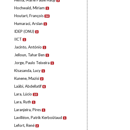
Hema, Marie Paule Hadji
3
Hochwald, Miriam
1
Houtart, François
34
Humaraci, Arslan
1
IDEP (ONU)
3
IICT
1
Jacinto, António
1
Jelloun, Tahar Ben
1
Jorge, Paulo Teixeira
1
Kisasanda, Lucy
1
Kunene, Mazisi
2
Laâbi, Abdellatif
6
Lara, Lúcio
10
Lara, Ruth
1
Laranjeira, Pires
1
Lavilléon, Patrik Kerboûtaud
1
Lefort, René
2