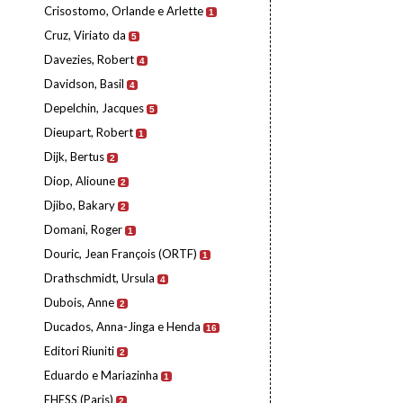
Crisostomo, Orlande e Arlette
1
Cruz, Viriato da
5
Davezies, Robert
4
Davidson, Basil
4
Depelchin, Jacques
5
Dieupart, Robert
1
Dijk, Bertus
2
Diop, Alioune
2
Djibo, Bakary
2
Domani, Roger
1
Douric, Jean François (ORTF)
1
Drathschmidt, Ursula
4
Dubois, Anne
2
Ducados, Anna-Jinga e Henda
16
Editori Riuniti
2
Eduardo e Mariazinha
1
EHESS (Paris)
2