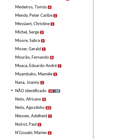
Medeiros, Tomás
4
Mendy, Peter Caribe
1
Messiant, Christine
1
Michel, Serge
3
Moore, Sabra
2
Moser, Gerald
1
Mourão, Fernando
6
Muaca, Eduardo André
1
Muambako, Mamèle
1
Nana, Joanny
1
NÃO identificado
10
28
Neto, Africano
3
Neto, Agostinho
23
Niessen, Adelheid
1
Noirot, Paul
2
N’Gouabi, Marien
1