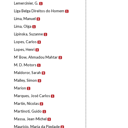
Lemercinier, G.
1
Liga Belga Direitos do Homem
1
Lima, Manuel
3
Lima, Olga
1
Lipinska, Suzanne
1
Lopes, Carlos
3
Lopes, Henri
3
M' Bow, Ahmadou Mahtar
2
M. D. Motors
1
Maldoror, Sarah
9
Malley, Simon
3
Marion
1
Marques, José Carlos
1
Martin, Nicolas
2
Martinoti, Guido
1
Massa, Jean-Michel
3
Maurício, Maria da Piedade
2