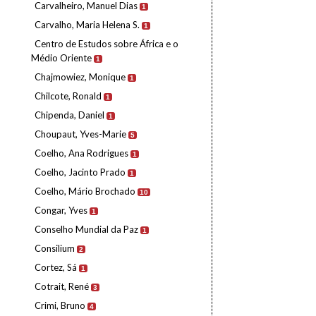
Carvalheiro, Manuel Dias
1
Carvalho, Maria Helena S.
1
Centro de Estudos sobre África e o
Médio Oriente
1
Chajmowiez, Monique
1
Chilcote, Ronald
1
Chipenda, Daniel
1
Choupaut, Yves-Marie
5
Coelho, Ana Rodrigues
1
Coelho, Jacinto Prado
1
Coelho, Mário Brochado
10
Congar, Yves
1
Conselho Mundial da Paz
1
Consilium
2
Cortez, Sá
1
Cotrait, René
3
Crimi, Bruno
4