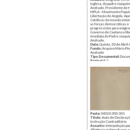
inglesa, do padre Joaquim
Andrade, Presidente de 
MPLA - Movimento Popul
Libertação de Angola. Ape
Católicos do mundo inteir
as forças democráticas e
progressistas para exigir
Governo de Caetano a lib
imediata do Padre Joaqui
Andrade.
Data:
Quinta, 30 de Abril
Fundo:
Arquivo Mário Pin
Andrade
Tipo Documental:
Docum
Página(s):
2
Pasta:
04320.005.001
Título:
Auto de Declaraç
Instrução Contraditória
Assunto:
Interpelação pa
diligência ordenada nos a