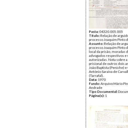
Pasta:
04320.005.005
Título:
Relação de arguid
processo Joaquim Pinto 
Assunto:
Relação de argu
processo Joaquim Pinto 
local da prisão, moradas 
advogados respectivos e v
autorizadas. Nota sobre a
prisional de outros dois 
João Baptista (Peniche) e 
António Saraiva de Carva
(Tarrafal).
Data:
1970
Fundo:
Arquivo Mário Pin
Andrade
Tipo Documental:
Docum
Página(s):
1