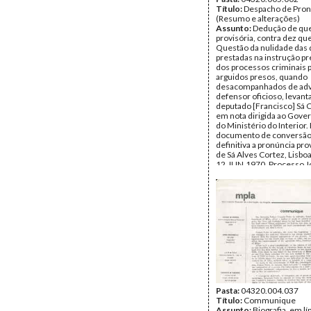
Título:
Despacho de Pron
(Resumo e alterações)
Assunto:
Dedução de que
provisória, contra dez qu
Questão da nulidade das
prestadas na instrução pr
dos processos criminais 
arguidos presos, quando
desacompanhados de ad
defensor oficioso, levant
deputado [Francisco] Sá 
em nota dirigida ao Gover
do Ministério do Interior
documento de conversã
definitiva a pronúncia pro
de Sá Alves Cortez, Lisboa
12.JUN.1970. Processo 
Pinto de Andrade.
Data:
Quinta, 16 de Abril
Fundo:
Arquivo Mário Pin
Andrade
Tipo Documental:
Docum
Página(s):
8
Pasta:
04320.004.037
Título:
Communique
Assunto:
Biografia, em lí