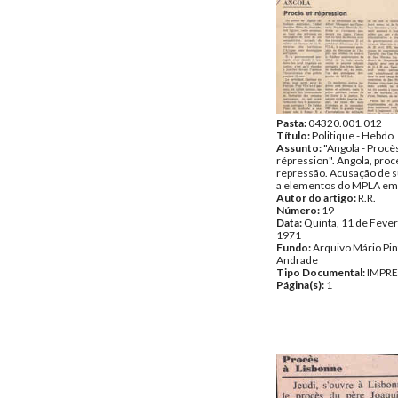
Pasta:
04320.001.012
Título:
Politique - Hebdo
Assunto:
"Angola - Procè
répression". Angola, proc
repressão. Acusação de 
a elementos do MPLA em 
Autor do artigo:
R.R.
Número:
19
Data:
Quinta, 11 de Fever
1971
Fundo:
Arquivo Mário Pin
Andrade
Tipo Documental:
IMPR
Página(s):
1