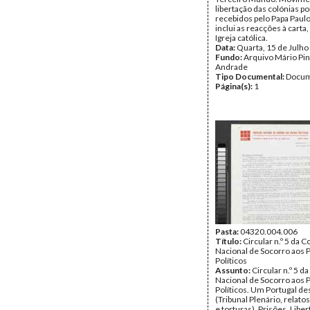
libertação das colónias p
recebidos pelo Papa Paulo
inclui as reacções à carta,
Igreja católica.
Data:
Quarta, 15 de Julho
Fundo:
Arquivo Mário Pin
Andrade
Tipo Documental:
Docum
Página(s):
1
Pasta:
04320.004.006
Título:
Circular n.º 5 da 
Nacional de Socorro aos 
Políticos
Assunto:
Circular n.º 5 
Nacional de Socorro aos 
Políticos. Um Portugal d
(Tribunal Plenário, relato
e torturas). Prisões. Libe