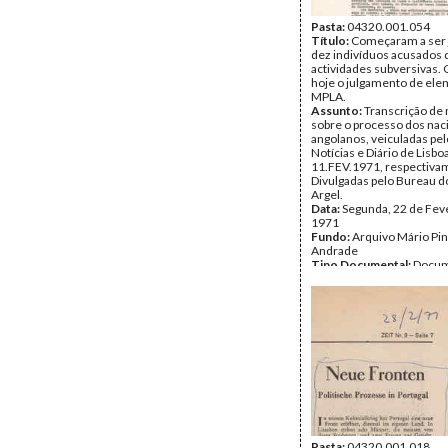
Pasta:
04320.001.054
Título:
Começaram a ser 
dez indivíduos acusados 
actividades subversivas
hoje o julgamento de el
MPLA.
Assunto:
Transcrição de 
sobre o processo dos naci
angolanos, veiculadas pel
Notícias e Diário de Lisbo
11.FEV.1971, respectiva
Divulgadas pelo Bureau 
Argel.
Data:
Segunda, 22 de Fev
1971
Fundo:
Arquivo Mário Pin
Andrade
Tipo Documental:
Docum
Página(s):
3
Pasta:
04320.001.018