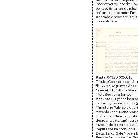
intervenção junto do Go
português, antes do julg
próximo de Joaquim Pint
Andrade e nove dos seus
compatriotas.
Data:
Domingo, 4 de Outu
1970
Fundo:
Arquivo Mário Pin
Andrade
Tipo Documental:
Docum
Página(s):
1
Pasta:
04320.005.015
Título:
Cópia do acórdão 
fls. 720 e seguintes dos a
Querela Nº. 44/70 c/Álvar
Melo Sequeira Santos
Assunto:
Julgadas impro
reclamações deduzidas (
Ministério Público e os a
António José, Diana Mari
José e José Ilídio) e conf
despacho de pronúncia def
invocando prova indiciári
imputados na pronúncia.
Data:
Terça, 3 de Novemb
Fundo:
Arquivo Mário Pin