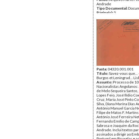
Andrade
Tipo Documental:
Docum
Página(s):
5
Pasta:
04320.001.001
Título:
Savez-vous que... 
Burgos et Leningrad... Li
Assunto:
Processo de 10
Nacionalistas Angolanos:
de Melo Sequeira Santos,
Lopes Feio, José Ilídio Co
Cruz, Maria José Pinto Co
Silva, Diana Marina Dias A
António Manuel Garcia Ne
Filipe de Matos F. Martin
António José Ferreira Ne
Fernando Emílio de Camp
Sabrosa e Joaquim da Roc
Andrade. Inclui textos par
assinados a dirigir ao Em
Portugal em Bruxelas e a