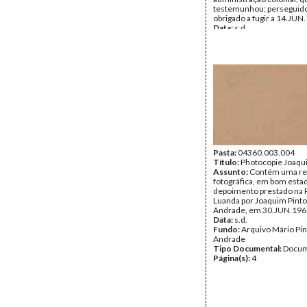
testemunhou; perseguido
obrigado a fugir a 14.JUN
Data:
s.d.
Fundo:
Arquivo Mário Pin
Andrade
Tipo Documental:
Docum
Página(s):
2
Pasta:
04360.003.004
Título:
Photocopie Joaqu
Assunto:
Contém uma re
fotográfica, em bom esta
depoimento prestado na 
Luanda por Joaquim Pinto
Andrade, em 30.JUN.196
Data:
s.d.
Fundo:
Arquivo Mário Pin
Andrade
Tipo Documental:
Docum
Página(s):
4