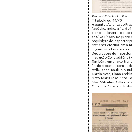
Pasta:
04320.005.016
Título:
Proc. 44/70
Assunto:
Adjunto do Pro
República indica a fls. 614
como declarante, o Inspe
da Silva Tinoco. Requere-
requisição do Inspector p
presença efectiva em aud
julgamento. Em anexo, o 
Declarações do Inspecto
Instrução Contraditória (v
Também, em anexo, trans
fls. do processo com as 
atribuídas a: Raul Feio, R
Garcia Neto, Diana Andrin
Neto, Maria José Pinto C
Silva, Valentim, Gilberto S
Carvalho, Aldemiro Justi
Vaz da Conceição, Carlos
Mesquita Octávio e Antón
Sebastião. Processo Joaq
de Andrade.
Data:
1970
Fundo:
Arquivo Mário Pin
Andrade
Tipo Documental:
Docum
Página(s):
24