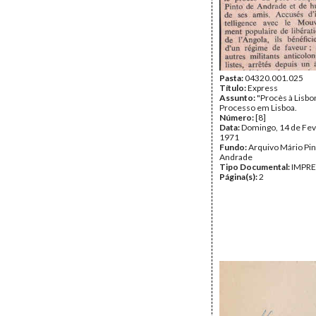
Pasta:
04320.001.025
Título:
Express
Assunto:
"Procès à Lisbo
Processo em Lisboa.
Número:
[8]
Data:
Domingo, 14 de Fev
1971
Fundo:
Arquivo Mário Pin
Andrade
Tipo Documental:
IMPR
Página(s):
2