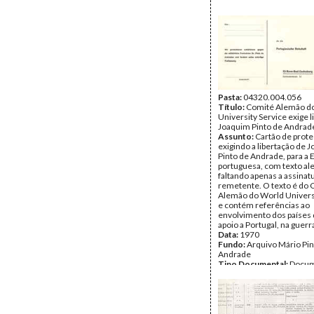
Pasta:
04320.004.056
Título:
Comité Alemão d
University Service exige l
Joaquim Pinto de Andrad
Assunto:
Cartão de prote
exigindo a libertação de 
Pinto de Andrade, para a
portuguesa, com texto al
faltando apenas a assinat
remetente. O texto é do 
Alemão do World Universi
e contém referências ao
envolvimento dos países
apoio a Portugal, na guerra
Data:
1970
Fundo:
Arquivo Mário Pin
Andrade
Tipo Documental:
Docum
Página(s):
2