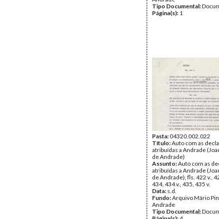
Tipo Documental:
Docum
Página(s):
1
Pasta:
04320.002.022
Título:
Auto com as decl
atribuídas a Andrade (Jo
de Andrade)
Assunto:
Auto com as de
atribuídas a Andrade (Jo
de Andrade), fls. 422 v., 4
434, 434 v., 435, 435 v.
Data:
s.d.
Fundo:
Arquivo Mário Pin
Andrade
Tipo Documental:
Docum
Página(s):
4