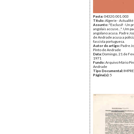
Pasta:
04320.001.003
Título:
Algerie - Actualité
Assunto:
"Exclusif - Un p
angolais accuse...". Um p
angolano acusa. Padre Jo
de Andrade acusa a polícia
fascista portuguesa.
Autor do artigo:
Padre J
Pinto de Andrade
Data:
Domingo, 21 de Fev
1971
Fundo:
Arquivo Mário Pin
Andrade
Tipo Documental:
IMPR
Página(s):
5