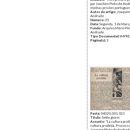
par Joachim Pinto de And
minhas prisões portugues
Autor do artigo:
Joaquim
Andrade
Número:
35
Data:
Segunda, 1 de Març
Fundo:
Arquivo Mário Pin
Andrade
Tipo Documental:
IMPR
Página(s):
3
Pasta:
04320.001.021
Título:
Sette giorni
Assunto:
"La cultura proib
cultura proibida. Process
Joaquim Pinto de Andrad