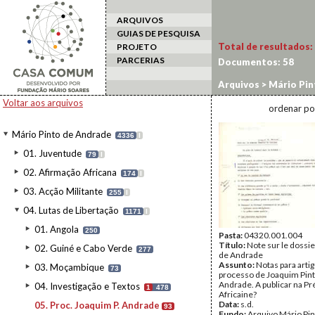
ARQUIVOS
GUIAS DE PESQUISA
Total de resultados:
PROJETO
PARCERIAS
Documentos:
58
Arquivos
>
Mário Pin
Voltar aos arquivos
ordenar po
Mário Pinto de Andrade
4336
I
01. Juventude
79
I
02. Afirmação Africana
174
I
03. Acção Militante
255
I
04. Lutas de Libertação
1171
I
01. Angola
250
Pasta:
04320.001.004
Título:
Note sur le dossi
02. Guiné e Cabo Verde
277
de Andrade
Assunto:
Notas para arti
03. Moçambique
73
processo de Joaquim Pin
Andrade. A publicar na P
04. Investigação e Textos
1
478
Africaine?
Data:
s.d.
05. Proc. Joaquim P. Andrade
93
Fundo:
Arquivo Mário Pin