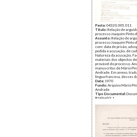
Pasta:
04320.005.011
Título:
Relação de arguid
processo Joaquim Pinto 
Assunto:
Relação de argu
processo Joaquim Pinto 
com: data de prisão, advo
pedida e acusação, de ca
Natureza da acusação. Fa
materiais dos objectos de
provável do processo. A
manuscritas de Mário Pin
Andrade. Em anexo, trad
língua francesa, desses d
Data:
1970
Fundo:
Arquivo Mário Pin
Andrade
Tipo Documental:
Docum
Página(s):
1