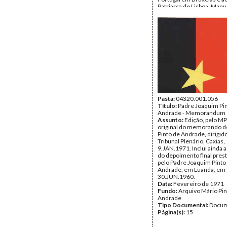
Patriarca de Lisboa, Manu
Gonçalves Cerejeira.
Data:
Janeiro de 1971
Fundo:
Arquivo Mário Pin
Andrade
Tipo Documental:
Docum
Página(s):
16
Pasta:
04320.001.056
Título:
Padre Joaquim Pi
Andrade - Memorandum
Assunto:
Edição, pelo MP
original do memorando d
Pinto de Andrade, dirigido
Tribunal Plenário, Caxias,
9.JAN.1971. Inclui ainda a
do depoimento final pres
pelo Padre Joaquim Pinto
Andrade, em Luanda, em
30.JUN.1960.
Data:
Fevereiro de 1971
Fundo:
Arquivo Mário Pin
Andrade
Tipo Documental:
Docum
Página(s):
15