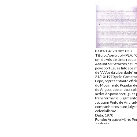
Tipo Documental:
Docum
Página(s):
9
Pasta:
04320.002.030
Título:
Apelo do MPLA: "
um de vós de sinta respon
Assunto:
Extractos de um
povo português lido aos 
de "A Voz da Liberdade" 
21/10/1970 pelo Camarad
Lopo, representante ofici
do Movimento Popular de
de Angola, apelando à sol
activa do povo português 
transformar o julgamento
Joaquim Pinto de Andrad
companheiros num julga
colonialismo.
Data:
1970
Fundo:
Arquivo Mário Pin
Andrade
Tipo Documental:
Docum
Página(s):
2