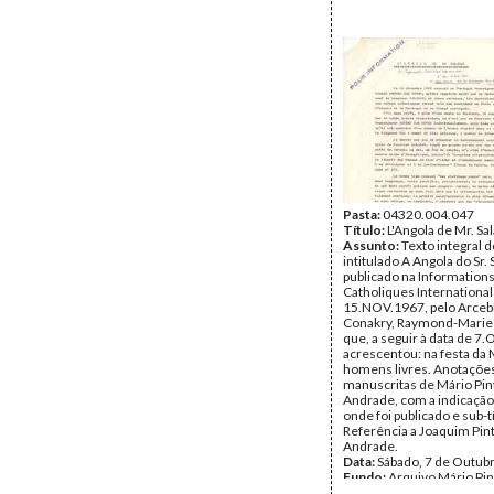
Pasta:
04320.004.047
Título:
L'Angola de Mr. Sa
Assunto:
Texto integral d
intitulado A Angola do Sr. 
publicado na Information
Catholiques Internationale
15.NOV.1967, pelo Arceb
Conakry, Raymond-Marie
que, a seguir à data de 7
acrescentou: na festa da
homens livres. Anotaçõe
manuscritas de Mário Pin
Andrade, com a indicação 
onde foi publicado e sub-t
Referência a Joaquim Pin
Andrade.
Data:
Sábado, 7 de Outub
Fundo:
Arquivo Mário Pin
Andrade