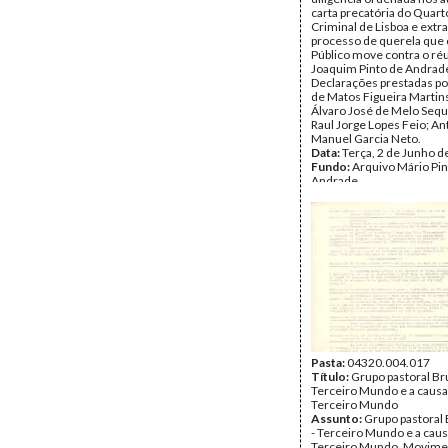
carta precatória do Quart
Criminal de Lisboa e extr
processo de querela que 
Público move contra o ré
Joaquim Pinto de Andrade
Declarações prestadas por
de Matos Figueira Martin
Álvaro José de Melo Sequ
Raul Jorge Lopes Feio; An
Manuel Garcia Neto.
Data:
Terça, 2 de Junho d
Fundo:
Arquivo Mário Pin
Andrade
Tipo Documental:
Docum
Página(s):
18
Pasta:
04320.004.017
Título:
Grupo pastoral Br
Terceiro Mundo e a causa
Terceiro Mundo
Assunto:
Grupo pastoral 
- Terceiro Mundo e a cau
Terceiro Mundo. Movime