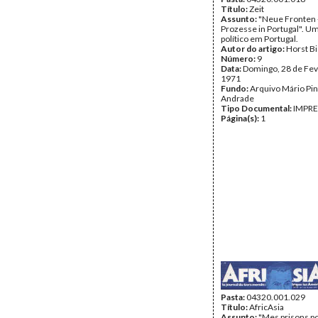
Título:
Zeit
Assunto:
"Neue Fronten -
Prozesse in Portugal". U
político em Portugal.
Autor do artigo:
Horst B
Número:
9
Data:
Domingo, 28 de Fev
1971
Fundo:
Arquivo Mário Pin
Andrade
Tipo Documental:
IMPR
Página(s):
1
Pasta:
04320.001.029
Título:
AfricAsia
Assunto:
"Mes prisons po