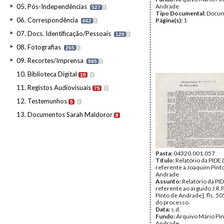
05. Pós-Independências
Andrade
527
I
Tipo Documental:
Docum
06. Correspondência
Página(s):
1
662
I
07. Docs. Identificação/Pessoais
120
I
08. Fotografias
265
I
09. Recortes/Imprensa
985
I
10. Biblioteca Digital
10
I
11. Registos Audiovisuais
75
I
12. Testemunhos
5
I
13. Documentos Sarah Maldoror
8
Pasta:
04320.001.057
Título:
Relatório da PIDE
referente a Joaquim Pint
Andrade
Assunto:
Relatório da PI
referente ao arguido J.R.
Pinto de Andrade], fls. 505
do processo.
Data:
s.d.
Fundo:
Arquivo Mário Pin
Andrade