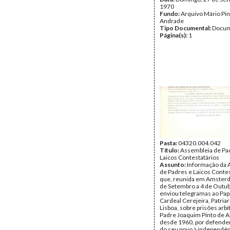
1970
Fundo:
Arquivo Mário Pin
Andrade
Tipo Documental:
Docum
Página(s):
1
Pasta:
04320.004.042
Título:
Assembleia de Pa
Laicos Contestatários
Assunto:
Informação da 
de Padres e Laicos Conte
que, reunida em Amsterd
de Setembro a 4 de Outub
enviou telegramas ao Papa
Cardeal Cerejeira, Patria
Lisboa, sobre prisões arbi
Padre Joaquim Pinto de 
desde 1960, por defende
do seu povo à independên