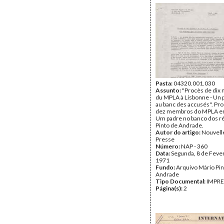
Pasta:
04320.001.030
Assunto:
"Procès de dix
du MPLA à Lisbonne - Un p
au banc des accusés". Pr
dez membros do MPLA em
Um padre no banco dos r
Pinto de Andrade.
Autor do artigo:
Nouvell
Presse
Número:
NAP - 360
Data:
Segunda, 8 de Feve
1971
Fundo:
Arquivo Mário Pin
Andrade
Tipo Documental:
IMPR
Página(s):
2