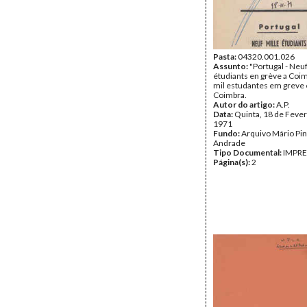
Pasta:
04320.001.026
Assunto:
"Portugal - Neuf
étudiants en grève a Coi
mil estudantes em greve
Coimbra.
Autor do artigo:
A.P.
Data:
Quinta, 18 de Fever
1971
Fundo:
Arquivo Mário Pin
Andrade
Tipo Documental:
IMPR
Página(s):
2