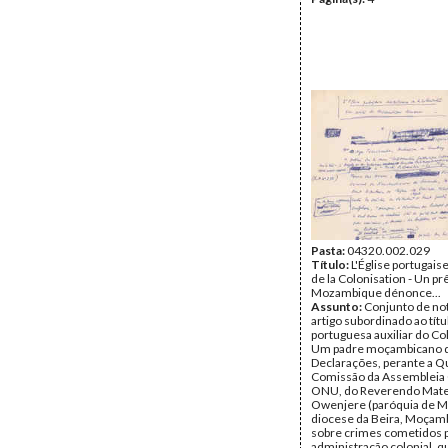
Pasta:
04320.002.029
Título:
L'Église portugaise
de la Colonisation - Un pr
Mozambique dénonce...
Assunto:
Conjunto de not
artigo subordinado ao títu
portuguesa auxiliar do Co
Um padre moçambicano d
Declarações, perante a Q
Comissão da Assembleia 
ONU, do Reverendo Mate
Owenjere (paróquia de M
diocese da Beira, Moçam
sobre crimes cometidos 
administração colonial, q