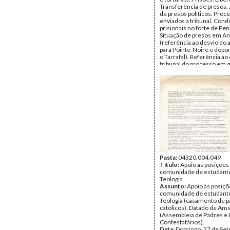
Transferência de presos.
de presos políticos. Proc
enviados a tribunal. Cond
prisionais no forte de Pen
Situação de presos em An
(referência ao desvio do 
para Pointe-Noire e depo
o Tarrafal). Referência ao
tribunal do processo em 
arguido o Dr. Mário Soare
Data:
Segunda, 10 de Ago
Fundo:
Arquivo Mário Pin
Andrade
Tipo Documental:
Docum
Página(s):
6
Pasta:
04320.004.049
Título:
Apoio às posições
comunidade de estudant
Teologia
Assunto:
Apoio às posiçõ
comunidade de estudant
Teologia (casamento de 
católicos). Datado de Am
(Assembleia de Padres e 
Contestatários).
Data:
Domingo, 27 de Se