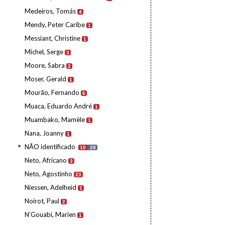
Medeiros, Tomás
4
Mendy, Peter Caribe
1
Messiant, Christine
1
Michel, Serge
3
Moore, Sabra
2
Moser, Gerald
1
Mourão, Fernando
6
Muaca, Eduardo André
1
Muambako, Mamèle
1
Nana, Joanny
1
NÃO identificado
10
28
Neto, Africano
3
Neto, Agostinho
23
Niessen, Adelheid
1
Noirot, Paul
2
N’Gouabi, Marien
1