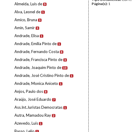
Almeida, Luís de
Página(s):
1
9
Alva, Leonel de
1
Amico, Bruna
3
Amin, Samir
3
Andrade, Elisa
1
Andrade, Emília Pinto de
1
Andrade, Fernando Costa
8
Andrade, Francisca Pinto de
3
Andrade, Joaquim Pinto de
10
Andrade, José Cristino Pinto de
1
Andrade, Monica Aniceto
1
Anjos, Paulo dos
8
Araújo, José Eduardo
7
Ass.Int.Juristas Democratas
1
Autra, Mamadou Ray
2
Azevedo, Luís
1
Basso, Lelio
1