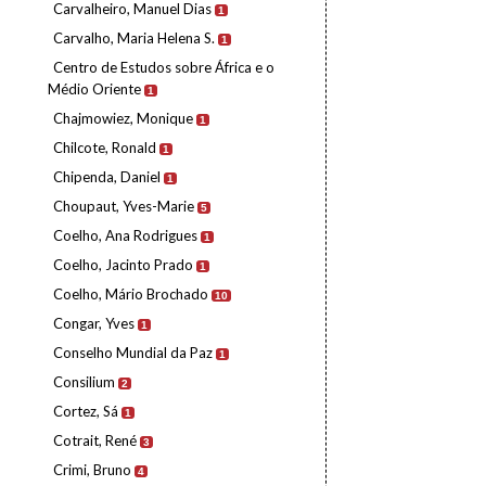
Carvalheiro, Manuel Dias
1
Carvalho, Maria Helena S.
1
Centro de Estudos sobre África e o
Médio Oriente
1
Chajmowiez, Monique
1
Chilcote, Ronald
1
Chipenda, Daniel
1
Choupaut, Yves-Marie
5
Coelho, Ana Rodrigues
1
Coelho, Jacinto Prado
1
Coelho, Mário Brochado
10
Congar, Yves
1
Conselho Mundial da Paz
1
Consilium
2
Cortez, Sá
1
Cotrait, René
3
Crimi, Bruno
4