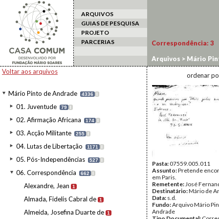
ARQUIVOS
GUIAS DE PESQUISA
PROJETO
PARCERIAS
Correspondência:
3
Arquivos
>
Mário Pin
Voltar aos arquivos
ordenar po
Mário Pinto de Andrade
4336
I
01. Juventude
79
I
02. Afirmação Africana
174
I
03. Acção Militante
255
I
04. Lutas de Libertação
1171
I
05. Pós-Independências
527
I
Pasta:
07559.005.011
Assunto:
Pretende encon
06. Correspondência
662
I
em Paris.
Remetente:
José Fernan
Alexandre, Jean
1
Destinatário:
Mário de A
Data:
s.d.
Almada, Fidelis Cabral de
1
Fundo:
Arquivo Mário Pin
Andrade
Almeida, Josefina Duarte de
1
Tipo Documental:
Corre