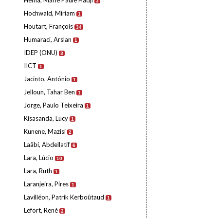
Hema, Marie Paule Hadji
3
Hochwald, Miriam
1
Houtart, François
34
Humaraci, Arslan
1
IDEP (ONU)
3
IICT
1
Jacinto, António
1
Jelloun, Tahar Ben
1
Jorge, Paulo Teixeira
1
Kisasanda, Lucy
1
Kunene, Mazisi
2
Laâbi, Abdellatif
6
Lara, Lúcio
10
Lara, Ruth
1
Laranjeira, Pires
1
Lavilléon, Patrik Kerboûtaud
1
Lefort, René
2