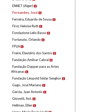
ENNET (Alger)
1
Fernandes, José
3
Ferreira, Eduardo de Sousa
1
First, Heloise Ruth
1
Fondazione Lelio Basso
3
Fortunato, Orlando
1
FPLN
1
Freire, Eleutério dos Santos
2
Fundação Amílcar Cabral
2
Fundação Dapper para as Artes
Africanas
1
Fundação Léopold Sédar Senghor
1
Gago, José Mariano
1
Garcia, Juan Antonio
1
Giovetti, Ant.
1
Hellman, Ellen
1