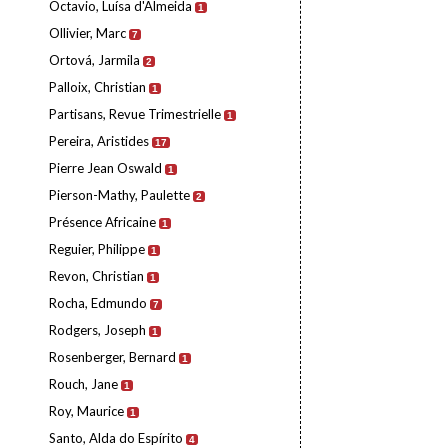
Octavio, Luísa d'Almeida
1
Ollivier, Marc
7
Ortová, Jarmila
2
Palloix, Christian
1
Partisans, Revue Trimestrielle
1
Pereira, Aristides
17
Pierre Jean Oswald
1
Pierson-Mathy, Paulette
2
Présence Africaine
1
Reguier, Philippe
1
Revon, Christian
1
Rocha, Edmundo
7
Rodgers, Joseph
1
Rosenberger, Bernard
1
Rouch, Jane
1
Roy, Maurice
1
Santo, Alda do Espírito
4