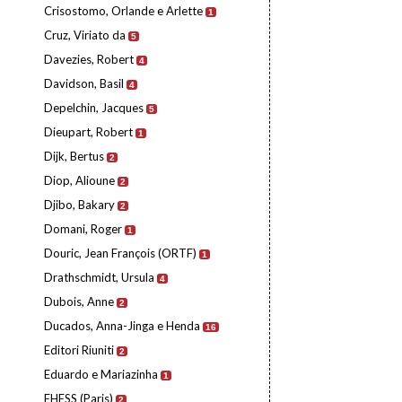
Crisostomo, Orlande e Arlette
1
Cruz, Viriato da
5
Davezies, Robert
4
Davidson, Basil
4
Depelchin, Jacques
5
Dieupart, Robert
1
Dijk, Bertus
2
Diop, Alioune
2
Djibo, Bakary
2
Domani, Roger
1
Douric, Jean François (ORTF)
1
Drathschmidt, Ursula
4
Dubois, Anne
2
Ducados, Anna-Jinga e Henda
16
Editori Riuniti
2
Eduardo e Mariazinha
1
EHESS (Paris)
2