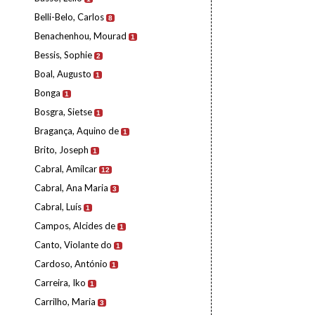
Belli-Belo, Carlos
8
Benachenhou, Mourad
1
Bessis, Sophie
2
Boal, Augusto
1
Bonga
1
Bosgra, Sietse
1
Bragança, Aquino de
1
Brito, Joseph
1
Cabral, Amílcar
12
Cabral, Ana Maria
3
Cabral, Luís
1
Campos, Alcides de
1
Canto, Violante do
1
Cardoso, António
1
Carreira, Iko
1
Carrilho, Maria
3