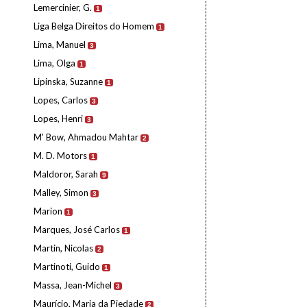
Lemercinier, G.
1
Liga Belga Direitos do Homem
1
Lima, Manuel
3
Lima, Olga
1
Lipinska, Suzanne
1
Lopes, Carlos
3
Lopes, Henri
3
M' Bow, Ahmadou Mahtar
2
M. D. Motors
1
Maldoror, Sarah
9
Malley, Simon
3
Marion
1
Marques, José Carlos
1
Martin, Nicolas
2
Martinoti, Guido
1
Massa, Jean-Michel
3
Maurício, Maria da Piedade
2