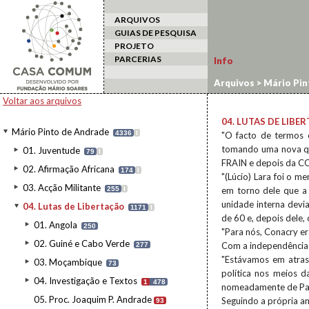
ARQUIVOS
GUIAS DE PESQUISA
PROJETO
PARCERIAS
Info
Arquivos
>
Mário Pin
Voltar aos arquivos
04. LUTAS DE LIBE
Mário Pinto de Andrade
4336
I
"O facto de termos 
tomando uma nova qua
01. Juventude
79
I
FRAIN e depois da C
02. Afirmação Africana
174
I
"(Lúcio) Lara foi o m
03. Acção Militante
255
I
em torno dele que a 
unidade interna devi
04. Lutas de Libertação
1171
I
de 60 e, depois dele,
01. Angola
250
"Para nós, Conacry er
02. Guiné e Cabo Verde
Com a independência 
277
"Estávamos em atraso
03. Moçambique
73
política nos meios d
04. Investigação e Textos
1
478
nomeadamente de Pa
05. Proc. Joaquim P. Andrade
Seguindo a própria a
93