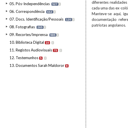
diferentes realidades
05. Pós-Independências
527
I
cada uma das ex-coló
06. Correspondência
662
I
Manteve-se aqui, ig
07. Docs. Identificação/Pessoais
documentação refere
120
I
patriotas angolanos.
08. Fotografias
265
I
09. Recortes/Imprensa
985
I
10. Biblioteca Digital
10
I
11. Registos Audiovisuais
75
I
12. Testemunhos
5
I
13. Documentos Sarah Maldoror
8