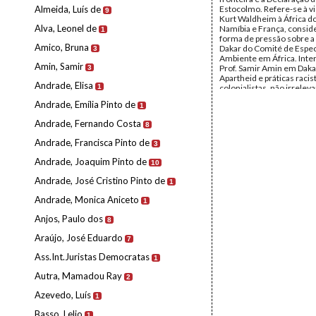
Almeida, Luís de
Estocolmo. Refere-se à vi
9
Kurt Waldheim à África do
Alva, Leonel de
Namíbia e França, consi
1
forma de pressão sobre a
Amico, Bruna
Dakar do Comité de Espec
3
Ambiente em África. Inte
Amin, Samir
Prof. Samir Amin em Daka
3
Apartheid e práticas racis
Andrade, Elisa
1
colonialistas, não irrelev
questões do Ambiente.
Andrade, Emília Pinto de
1
Recomendações da reuni
Dakar, que contou com a p
Andrade, Fernando Costa
8
da Organization of Africa
(OUA) e do Economic Cou
Andrade, Francisca Pinto de
3
Africa (ECA)
Remetente:
Arslan Huma
Andrade, Joaquim Pinto de
10
Director External Relatio
Destinatário:
Maurice F. 
Andrade, José Cristino Pinto de
1
Secretary General UN Co
the Human Environment
Andrade, Monica Aniceto
1
Data:
Domingo, 16 de Abr
Fundo:
Arquivo Mário Pin
Anjos, Paulo dos
8
Andrade
Tipo Documental:
Corre
Araújo, José Eduardo
7
Página(s):
3
Ass.Int.Juristas Democratas
1
Autra, Mamadou Ray
2
Azevedo, Luís
1
Basso, Lelio
1