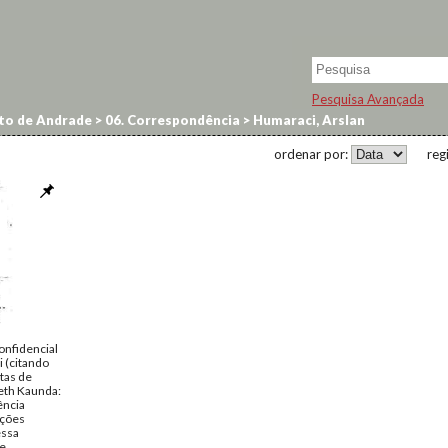
Pesquisa Avançada
to de Andrade
>
06. Correspondência
>
Humaraci, Arslan
ordenar por:
reg
confidencial
 (citando
atas de
neth Kaunda:
ência
ações
essa
de