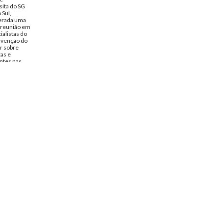
sita do SG
 Sul,
derada uma
 reunião em
ialistas do
rvenção do
r sobre
tas e
antes nas
ão de
articipação
n Unity
ncil for
raci,
ns
Strong,
nference of
il de 1972
to de
spondencia