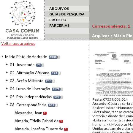
ARQUIVOS
GUIAS DE PESQUISA
PROJETO
PARCERIAS
Correspondência:
1
Arquivos
>
Mário Pin
Voltar aos arquivos
Mário Pinto de Andrade
4336
I
01. Juventude
79
I
02. Afirmação Africana
174
I
03. Acção Militante
255
I
04. Lutas de Libertação
1171
I
05. Pós-Independências
527
I
Pasta:
07559.003.014
Assunto:
Cópia da carta 
06. Correspondência
662
I
de demissão de Humaraci
Olof Palme, face às catar
Alexandre, Jean
1
Victoria e diante de Ken
«Esta é a fronteira da dec
Almada, Fidelis Cabral de
1
humana!»). Motivo: as N
Unidas acabam de violar 
Almeida, Josefina Duarte de
1
fronteira e a Declaração 