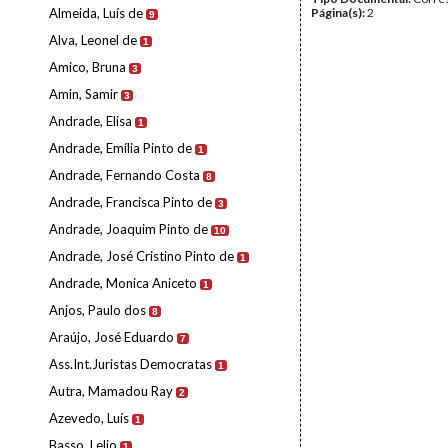
Almeida, Luís de
Página(s):
2
9
Alva, Leonel de
1
Amico, Bruna
3
Amin, Samir
3
Andrade, Elisa
1
Andrade, Emília Pinto de
1
Andrade, Fernando Costa
8
Andrade, Francisca Pinto de
3
Andrade, Joaquim Pinto de
10
Andrade, José Cristino Pinto de
1
Andrade, Monica Aniceto
1
Anjos, Paulo dos
8
Araújo, José Eduardo
7
Ass.Int.Juristas Democratas
1
Autra, Mamadou Ray
2
Azevedo, Luís
1
Basso, Lelio
1