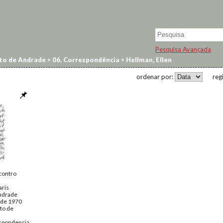
Pesquisa Avançada
to de Andrade
>
06. Correspondência
>
Hellman, Ellen
ordenar por:
reg
contro
aris
ndrade
 de 1970
to de
spondencia