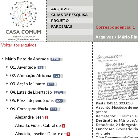
ARQUIVOS
GUIAS DE PESQUISA
PROJETO
PARCERIAS
Correspondência:
1
Arquivos
>
Mário Pin
Voltar aos arquivos
Mário Pinto de Andrade
4336
I
01. Juventude
79
I
02. Afirmação Africana
174
I
03. Acção Militante
255
I
04. Lutas de Libertação
1171
I
05. Pós-Independências
527
I
Pasta:
04311.003.050
Assunto:
Hipótese de en
06. Correspondência
662
I
pessoal.
Remetente:
E. Helman, P
Alexandre, Jean
1
Destinatário:
Mário de A
Data:
Sexta, 21 de Agosto
Almada, Fidelis Cabral de
1
Fundo:
Arquivo Mário Pin
Andrade
Almeida, Josefina Duarte de
1
Tipo Documental:
Corre