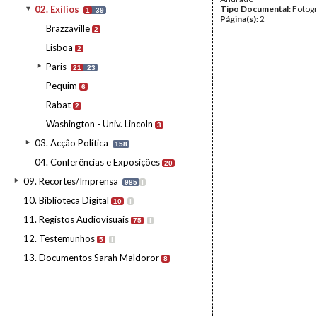
02. Exílios
Tipo Documental:
Fotogr
1
39
Página(s):
2
Brazzaville
2
Lisboa
2
Paris
21
23
Pequim
6
Rabat
2
Washington - Univ. Lincoln
3
03. Acção Política
158
04. Conferências e Exposições
20
09. Recortes/Imprensa
985
I
10. Biblioteca Digital
10
I
11. Registos Audiovisuais
75
I
12. Testemunhos
5
I
13. Documentos Sarah Maldoror
8