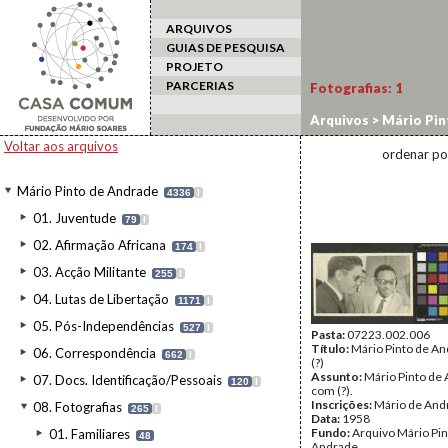
ARQUIVOS
GUIAS DE PESQUISA
PROJETO
PARCERIAS
Fotografias:
1
Arquivos
>
Mário Pin
Voltar aos arquivos
ordenar po
Mário Pinto de Andrade
4336
I
01. Juventude
79
I
02. Afirmação Africana
174
I
03. Acção Militante
255
I
04. Lutas de Libertação
1171
I
05. Pós-Independências
527
I
Pasta:
07223.002.006
Título:
Mário Pinto de A
06. Correspondência
662
I
(?)
Assunto:
Mário Pinto de
07. Docs. Identificação/Pessoais
120
I
com (?).
Inscrições:
Mário de And
08. Fotografias
265
I
Data:
1958
Fundo:
Arquivo Mário Pin
01. Familiares
48
Andrade