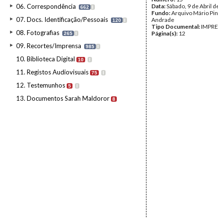
06. Correspondência
Data:
Sábado, 9 de Abril 
662
I
Fundo:
Arquivo Mário Pin
07. Docs. Identificação/Pessoais
Andrade
120
I
Tipo Documental:
IMPR
08. Fotografias
Página(s):
12
265
I
09. Recortes/Imprensa
985
I
10. Biblioteca Digital
10
I
11. Registos Audiovisuais
75
I
12. Testemunhos
5
I
13. Documentos Sarah Maldoror
8