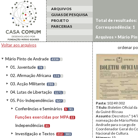
ARQUIVOS
GUIAS DE PESQUISA
Total de resultados:
PROJETO
PARCERIAS
Correspondência:
1
Arquivos
>
Mário Pin
Voltar aos arquivos
ordenar po
Mário Pinto de Andrade
4336
I
01. Juventude
79
I
02. Afirmação Africana
174
I
03. Acção Militante
255
I
04. Lutas de Libertação
1171
I
05. Pós-Independências
527
I
Pasta:
10249.002
Título:
Boletim Oficial da
Conferências e Seminários
5
91
da Guiné-Bissau
Assunto:
Decreto n.º 14/
Funções exercidas por MPA
22
nomeação de Mário Pinto
Andrade para o cargo de
Independências
31
Coordenador Geral do C
Nacional de Cultura.
Investigação e Textos
212
383
Número:
15