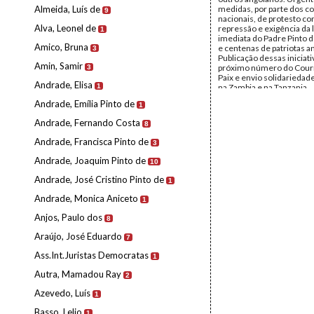
Almeida, Luís de
medidas, por parte dos c
9
nacionais, de protesto con
Alva, Leonel de
repressão e exigência da 
1
imediata do Padre Pinto 
Amico, Bruna
e centenas de patriotas a
3
Publicação dessas iniciati
Amin, Samir
próximo número do Courr
3
Paix e envio solidariedad
Andrade, Elisa
1
na Zambia e na Tanzania.
Remetente:
Romesh Cha
Andrade, Emília Pinto de
1
Destinatário:
Comités na
Data:
Sexta, 30 de Outub
Andrade, Fernando Costa
8
Fundo:
Arquivo Mário Pin
Andrade
Andrade, Francisca Pinto de
3
Tipo Documental:
Corre
Página(s):
2
Andrade, Joaquim Pinto de
10
Andrade, José Cristino Pinto de
1
Andrade, Monica Aniceto
1
Anjos, Paulo dos
8
Araújo, José Eduardo
7
Ass.Int.Juristas Democratas
1
Autra, Mamadou Ray
2
Azevedo, Luís
1
Basso, Lelio
1