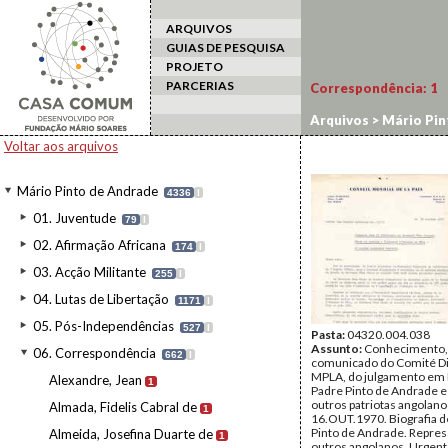
ARQUIVOS
GUIAS DE PESQUISA
PROJETO
PARCERIAS
Correspondência:
1
Arquivos
>
Mário Pin
Voltar aos arquivos
Mário Pinto de Andrade
4336
I
01. Juventude
79
I
02. Afirmação Africana
174
I
03. Acção Militante
255
I
04. Lutas de Libertação
1171
I
05. Pós-Independências
527
I
Pasta:
04320.004.038
Assunto:
Conhecimento, 
06. Correspondência
662
I
comunicado do Comité Di
MPLA, do julgamento em 
Alexandre, Jean
1
Padre Pinto de Andrade e
outros patriotas angolan
Almada, Fidelis Cabral de
1
16.OUT.1970. Biografia 
Pinto de Andrade. Repres
Almeida, Josefina Duarte de
1
outros angolanos. Urgen