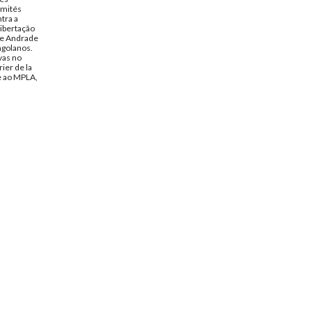
omités
tra a
libertação
de Andrade
ngolanos.
vas no
ier de la
e ao MPLA,
ndra
cionais
ro de 1970
to de
spondencia