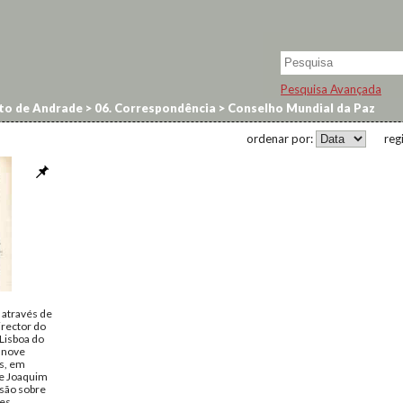
Pesquisa Avançada
to de Andrade
>
06. Correspondência
>
Conselho Mundial da Paz
ordenar por:
reg
através de
rector do
Lisboa do
 nove
os, em
de Joaquim
são sobre
tes