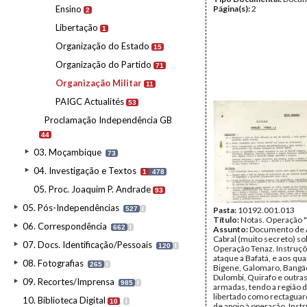
Ensino
Página(s):
2
2
Libertação
1
Organização do Estado
15
Organização do Partido
71
Organização Militar
11
PAIGC Actualités
53
Proclamação Independência GB
44
03. Moçambique
73
04. Investigação e Textos
1
478
05. Proc. Joaquim P. Andrade
93
05. Pós-Independências
527
I
Pasta:
10192.001.013
Título:
Notas. Operação "
06. Correspondência
662
I
Assunto:
Documento de 
Cabral (muito secreto) so
07. Docs. Identificação/Pessoais
120
I
Operação Tenaz. Instruçõ
ataque a Bafatá, e aos qua
08. Fotografias
265
I
Bigene, Galomaro, Bangác
Dulombi, Quirafo e outra
09. Recortes/Imprensa
985
I
armadas, tendo a região 
libertado como rectaguard
10. Biblioteca Digital
10
I
de apoio à operação. Inst