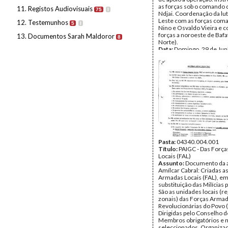
as forças sob o comand
11. Registos Audiovisuais
75
I
Ndjai. Coordenação da lut
Leste com as forças com
12. Testemunhos
5
I
Nino e Osvaldo Vieira e 
forças a noroeste de Bafa
13. Documentos Sarah Maldoror
8
Norte).
Data:
Domingo, 29 de Ju
Fundo:
Arquivo Mário Pin
Andrade
Tipo Documental:
Docum
Página(s):
5
Pasta:
04340.004.001
Título:
PAIGC - Das Forç
Locais (FAL)
Assunto:
Documento da a
Amílcar Cabral: Criadas a
Armadas Locais (FAL), e
substituição das Milícias 
São as unidades locais (re
zonais) das Forças Arma
Revolucionárias do Povo 
Dirigidas pelo Conselho d
Membros obrigatórios e
seleccionados. Organizaç