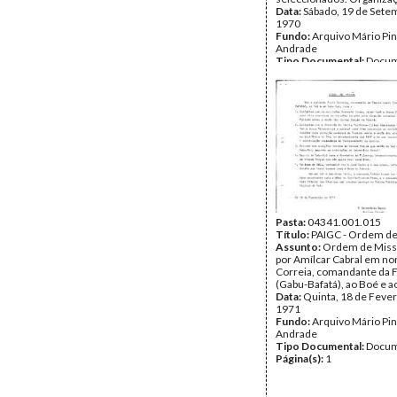
Data:
Sábado, 19 de Sete
1970
Fundo:
Arquivo Mário Pin
Andrade
Tipo Documental:
Docum
Página(s):
4
Pasta:
04341.001.015
Título:
PAIGC - Ordem de
Assunto:
Ordem de Miss
por Amílcar Cabral em n
Correia, comandante da 
(Gabu-Bafatá), ao Boé e a
Data:
Quinta, 18 de Fever
1971
Fundo:
Arquivo Mário Pin
Andrade
Tipo Documental:
Docum
Página(s):
1