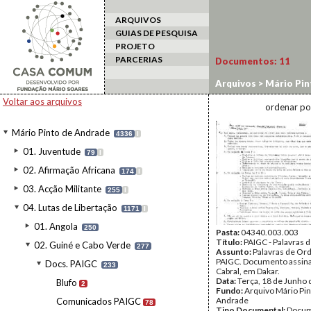
ARQUIVOS
GUIAS DE PESQUISA
PROJETO
PARCERIAS
Documentos:
11
Arquivos
>
Mário Pin
Organização Militar
Voltar aos arquivos
ordenar po
Mário Pinto de Andrade
4336
I
01. Juventude
79
I
02. Afirmação Africana
174
I
03. Acção Militante
255
I
04. Lutas de Libertação
1171
I
01. Angola
250
Pasta:
04340.003.003
Título:
PAIGC - Palavras
02. Guiné e Cabo Verde
277
Assunto:
Palavras de Or
PAIGC. Documento assin
Docs. PAIGC
233
Cabral, em Dakar.
Data:
Terça, 18 de Junho
Blufo
2
Fundo:
Arquivo Mário Pin
Andrade
Comunicados PAIGC
78
Tipo Documental:
Docum