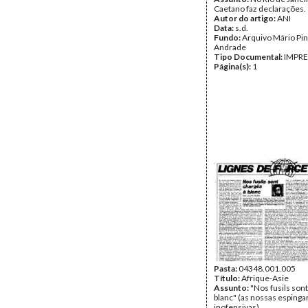
Caetano faz declarações.
Autor do artigo:
ANI
Data:
s.d.
Fundo:
Arquivo Mário Pin
Andrade
Tipo Documental:
IMPR
Página(s):
1
Pasta:
04348.001.005
Título:
Afrique-Asie
Assunto:
"Nos fusils son
blanc" (as nossas espinga
inofensivas)