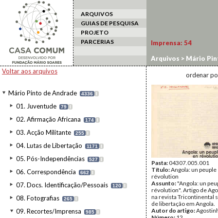
ARQUIVOS
GUIAS DE PESQUISA
PROJETO
PARCERIAS
Imprensa:
54
Arquivos
>
Mário Pin
Voltar aos arquivos
ordenar po
Mário Pinto de Andrade
4336
I
01. Juventude
79
I
02. Afirmação Africana
174
I
03. Acção Militante
255
I
04. Lutas de Libertação
1171
I
05. Pós-Independências
527
I
Pasta:
04307.005.001
Título:
Angola: un peuple
06. Correspondência
662
I
révolution
Assunto:
"Angola: un peu
07. Docs. Identificação/Pessoais
120
I
révolution". Artigo de Ag
na revista Tricontinental s
08. Fotografias
265
I
de libertação em Angola.
Autor do artigo:
Agostin
09. Recortes/Imprensa
985
I
Número:
12