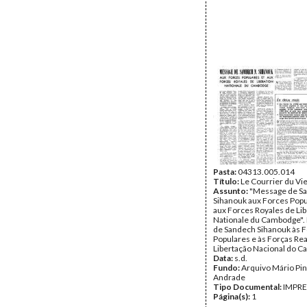
Pasta:
04313.005.014
Título:
Le Courrier du Vi
Assunto:
"Message de S
Sihanouk aux Forces Popu
aux Forces Royales de Lib
Nationale du Cambodge"
de Sandech Sihanouk às 
Populares e às Forças Rea
Libertação Nacional do C
Data:
s.d.
Fundo:
Arquivo Mário Pin
Andrade
Tipo Documental:
IMPR
Página(s):
1