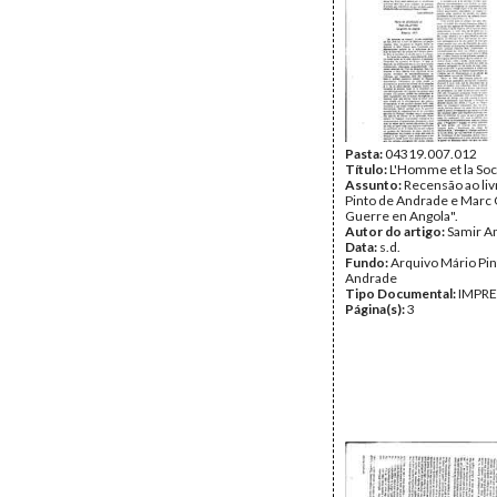
Pasta:
04319.007.012
Título:
L'Homme et la Soc
Assunto:
Recensão ao liv
Pinto de Andrade e Marc O
Guerre en Angola".
Autor do artigo:
Samir A
Data:
s.d.
Fundo:
Arquivo Mário Pin
Andrade
Tipo Documental:
IMPR
Página(s):
3