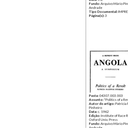
Fundo:
Arquivo Mário Pin
Andrade
Tipo Documental:
IMPR
Página(s):
3
Pasta:
04307.003.003
Assunto:
"Politics of a Re
Autor do artigo:
Patrici
Pinheiro
Data:
c. 1962
Edição:
Institute of Race R
Oxford Univ. Press
Fundo:
Arquivo Mário Pin
Andrade