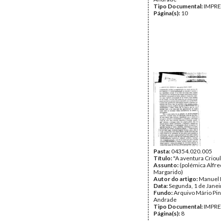
Tipo Documental:
IMPR
Página(s):
10
Pasta:
04354.020.005
Título:
"A aventura Criou
Assunto:
(polémica Alfr
Margarido)
Autor do artigo:
Manuel 
Data:
Segunda, 1 de Jane
Fundo:
Arquivo Mário Pin
Andrade
Tipo Documental:
IMPR
Página(s):
8