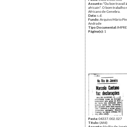
Assunto:
"Du bon travail à
africain". O bom trabalho 
Africano de Genebra.
Data:
s.d.
Fundo:
Arquivo Mário Pin
Andrade
Tipo Documental:
IMPR
Página(s):
1
Pasta:
04337.002.027
Título:
(ANI)
Assunto:
No Rio de Janei