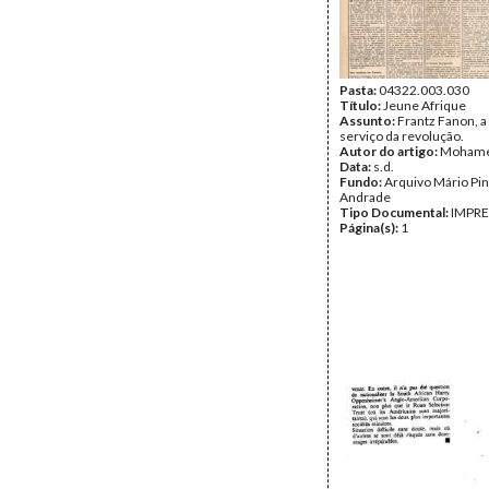
Pasta:
04322.003.030
Título:
Jeune Afrique
Assunto:
Frantz Fanon, a
serviço da revolução.
Autor do artigo:
Mohame
Data:
s.d.
Fundo:
Arquivo Mário Pin
Andrade
Tipo Documental:
IMPR
Página(s):
1