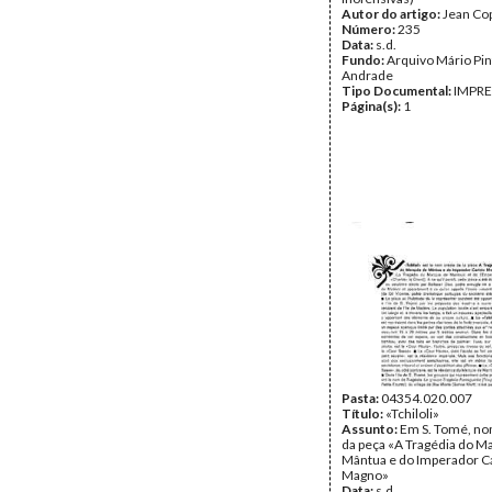
Autor do artigo:
Jean Co
Número:
235
Data:
s.d.
Fundo:
Arquivo Mário Pin
Andrade
Tipo Documental:
IMPR
Página(s):
1
Pasta:
04354.020.007
Título:
«Tchiloli»
Assunto:
Em S. Tomé, no
da peça «A Tragédia do M
Mântua e do Imperador C
Magno»
Data:
s.d.