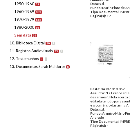
1950-1960
Data:
s.d.
12
Fundo:
Mário Pinto de A
1960-1969
Tipo Documental:
IMPR
309
Página(s):
19
1970-1979
515
1980-2000
95
Sem data
54
10. Biblioteca Digital
10
I
11. Registos Audiovisuais
75
I
12. Testemunhos
5
I
13. Documentos Sarah Maldoror
8
Pasta:
04307.010.052
Assunto:
"La France et 
des armes". Nota acerca 
editada tenbdo por assun
e o comércio das armas".
Data:
s.d.
Fundo:
Arquivo Mário Pin
Andrade
Tipo Documental:
IMPR
Página(s):
4