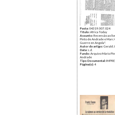
Pasta:
04319.007.024
Título:
Africa Today
Assunto:
Recensão ao liv
Pinto de Andrade e Marc O
Guerre en Angola".
Autor do artigo:
Gerald J
Data:
s.d.
Fundo:
Arquivo Mário Pin
Andrade
Tipo Documental:
IMPR
Página(s):
4