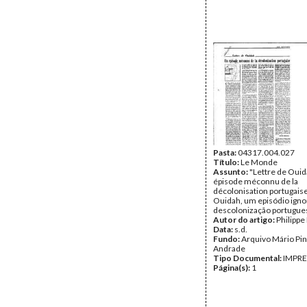
Pasta:
04317.004.027
Título:
Le Monde
Assunto:
"Lettre de Ouid
épisode méconnu de la
décolonisation portugaise
Ouidah, um episódio igno
descolonização portugue
Autor do artigo:
Philipp
Data:
s.d.
Fundo:
Arquivo Mário Pin
Andrade
Tipo Documental:
IMPR
Página(s):
1