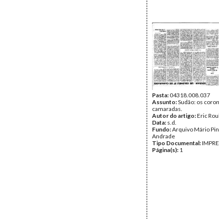
Pasta:
04318.008.037
Assunto:
Sudão: os coron
camaradas.
Autor do artigo:
Eric Rou
Data:
s.d.
Fundo:
Arquivo Mário Pin
Andrade
Tipo Documental:
IMPR
Página(s):
1