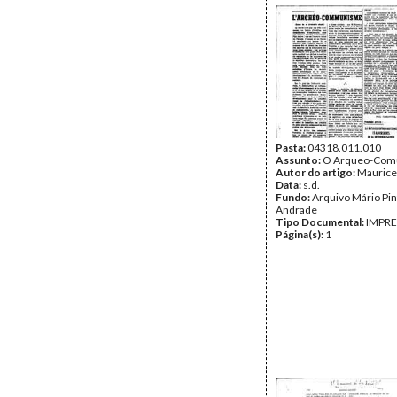
Pasta:
04318.011.010
Assunto:
O Arqueo-Com
Autor do artigo:
Maurice
Data:
s.d.
Fundo:
Arquivo Mário Pin
Andrade
Tipo Documental:
IMPR
Página(s):
1