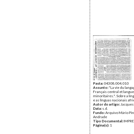
Pasta:
04308.004.010
Assunto:
"La vie du langa
Français central et langu
minoritaires.". Sobre a lí
e as línguas nacionais afr
Autor do artigo:
Jacques
Data:
s.d.
Fundo:
Arquivo Mário Pin
Andrade
Tipo Documental:
IMPR
Página(s):
1