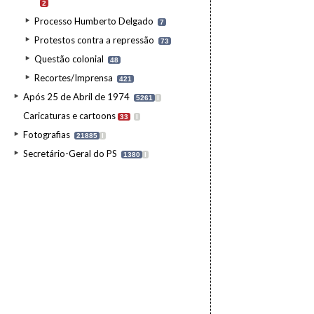
2
Processo Humberto Delgado
7
Protestos contra a repressão
73
Questão colonial
48
Recortes/Imprensa
421
Após 25 de Abril de 1974
5261
I
Caricaturas e cartoons
33
I
Fotografias
21885
I
Secretário-Geral do PS
1380
I