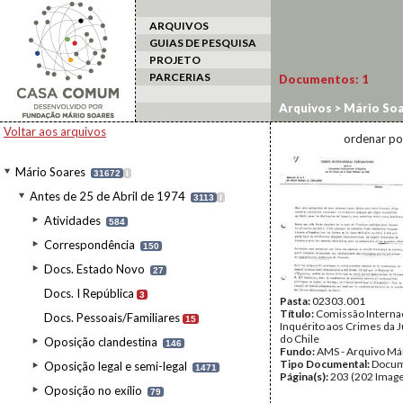
ARQUIVOS
GUIAS DE PESQUISA
PROJETO
PARCERIAS
Documentos:
1
Arquivos
>
Mário Soa
Crimes Chile
Voltar aos arquivos
ordenar po
Mário Soares
31672
I
Antes de 25 de Abril de 1974
3113
I
Atividades
584
Correspondência
150
Docs. Estado Novo
27
Docs. I República
3
Pasta:
02303.001
Título:
Comissão Interna
Docs. Pessoais/Familiares
15
Inquérito aos Crimes da J
do Chile
Oposição clandestina
146
Fundo:
AMS - Arquivo Má
Tipo Documental:
Docum
Oposição legal e semi-legal
1471
Página(s):
203 (202 Image
Oposição no exílio
79