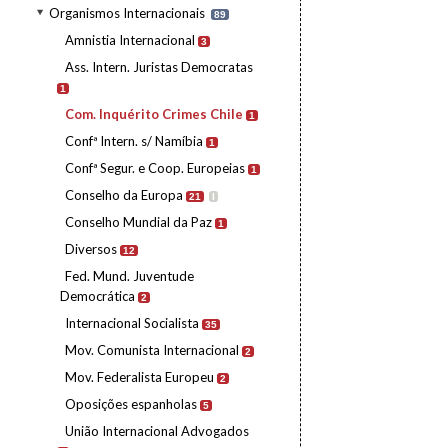
Organismos Internacionais
89
Amnistia Internacional
3
Ass. Intern. Juristas Democratas
1
Com. Inquérito Crimes Chile
1
Confª Intern. s/ Namíbia
1
Confª Segur. e Coop. Europeias
1
Conselho da Europa
21
I
Conselho Mundial da Paz
1
Diversos
12
Fed. Mund. Juventude
Democrática
2
Internacional Socialista
35
Mov. Comunista Internacional
2
Mov. Federalista Europeu
2
Oposições espanholas
5
União Internacional Advogados