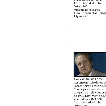
Autor:
Alfredo Cunha
Data:
1985
Fundo:
Mário Soares
Tipo Documental:
Fotogr
Página(s):
1
Pasta:
06406.009.003
Assunto:
Ensaio de retra
Soares, feito na casa de A
Cunha, para servir de car
campanha às eleições pre
de 1986. Movimento de A
à Presidência (MASP I).
Autor:
Alfredo Cunha
Data:
1985