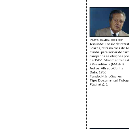
Pasta:
06406.003.001
Assunto:
Ensaio de retra
Soares, feita na casa de A
Cunha, para servir de car
campanha às eleições pre
de 1986. Movimento de A
à Presidência (MASP I).
Autor:
Alfredo Cunha
Data:
1985
Fundo:
Mário Soares
Tipo Documental:
Fotogr
Página(s):
1