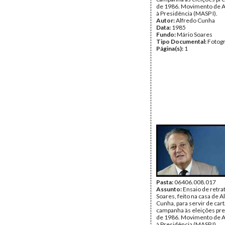
de 1986. Movimento de A
à Presidência (MASP I).
Autor:
Alfredo Cunha
Data:
1985
Fundo:
Mário Soares
Tipo Documental:
Fotogr
Página(s):
1
Pasta:
06406.008.017
Assunto:
Ensaio de retra
Soares, feito na casa de A
Cunha, para servir de car
campanha às eleições pre
de 1986. Movimento de A
à Presidência (MASP I).