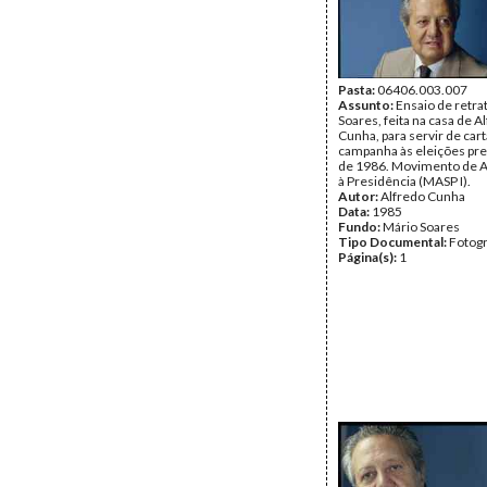
Pasta:
06406.003.007
Assunto:
Ensaio de retra
Soares, feita na casa de A
Cunha, para servir de car
campanha às eleições pre
de 1986. Movimento de A
à Presidência (MASP I).
Autor:
Alfredo Cunha
Data:
1985
Fundo:
Mário Soares
Tipo Documental:
Fotogr
Página(s):
1