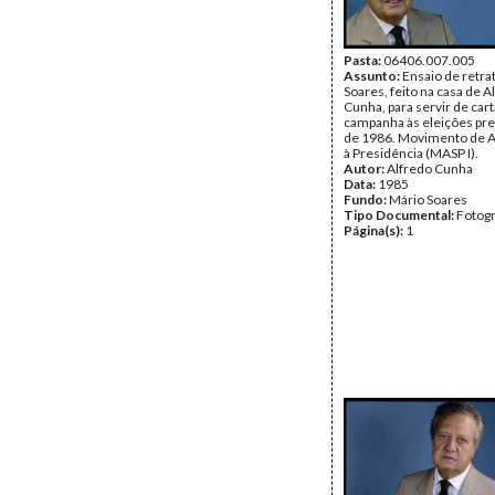
Pasta:
06406.007.005
Assunto:
Ensaio de retra
Soares, feito na casa de A
Cunha, para servir de car
campanha às eleições pre
de 1986. Movimento de A
à Presidência (MASP I).
Autor:
Alfredo Cunha
Data:
1985
Fundo:
Mário Soares
Tipo Documental:
Fotogr
Página(s):
1