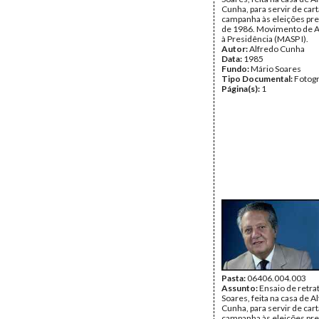
Cunha, para servir de car
campanha às eleições pre
de 1986. Movimento de A
à Presidência (MASP I).
Autor:
Alfredo Cunha
Data:
1985
Fundo:
Mário Soares
Tipo Documental:
Fotogr
Página(s):
1
Pasta:
06406.004.003
Assunto:
Ensaio de retra
Soares, feita na casa de A
Cunha, para servir de car
campanha às eleições pre