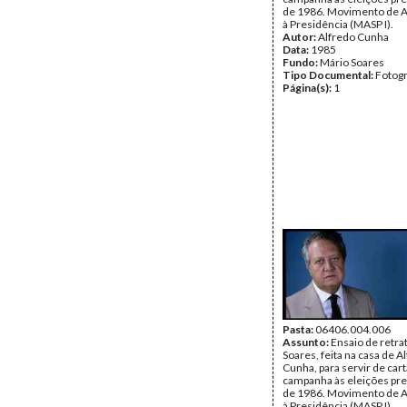
de 1986. Movimento de A
à Presidência (MASP I).
Autor:
Alfredo Cunha
Data:
1985
Fundo:
Mário Soares
Tipo Documental:
Fotogr
Página(s):
1
Pasta:
06406.004.006
Assunto:
Ensaio de retra
Soares, feita na casa de A
Cunha, para servir de car
campanha às eleições pre
de 1986. Movimento de A
à Presidência (MASP I).