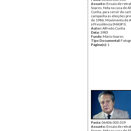
Assunto:
Ensaio de retra
Soares, feita na casa de A
Cunha, para servir de car
campanha às eleições pre
de 1986. Movimento de A
à Presidência (MASP I).
Autor:
Alfredo Cunha
Data:
1985
Fundo:
Mário Soares
Tipo Documental:
Fotogr
Página(s):
1
Pasta:
06406.003.019
Assunto:
Ensaio de retra
Soares, feita na casa de A