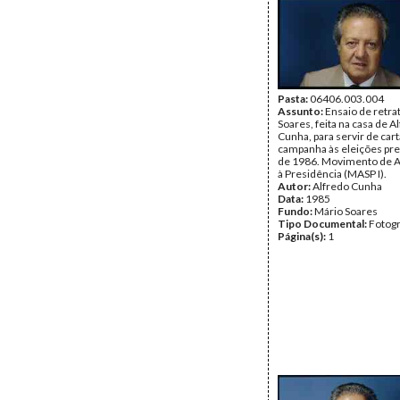
Pasta:
06406.003.004
Assunto:
Ensaio de retra
Soares, feita na casa de A
Cunha, para servir de car
campanha às eleições pre
de 1986. Movimento de A
à Presidência (MASP I).
Autor:
Alfredo Cunha
Data:
1985
Fundo:
Mário Soares
Tipo Documental:
Fotogr
Página(s):
1