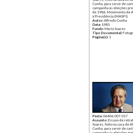
Cunha, para servir de car
campanha às eleições pre
de 1986. Movimento de A
à Presidência (MASP I).
Autor:
Alfredo Cunha
Data:
1985
Fundo:
Mário Soares
Tipo Documental:
Fotogr
Página(s):
1
Pasta:
06406.007.017
Assunto:
Ensaio de retra
Soares, feito na casa de A
Cunha, para servir de car
campanha às eleições pre