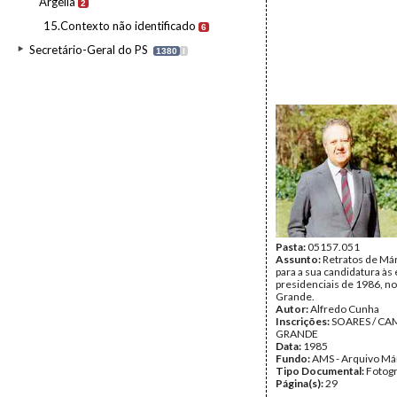
Argélia
2
15.Contexto não identificado
6
Secretário-Geral do PS
1380
I
Pasta:
05157.051
Assunto:
Retratos de Má
para a sua candidatura às
presidenciais de 1986, 
Grande.
Autor:
Alfredo Cunha
Inscrições:
SOARES / C
GRANDE
Data:
1985
Fundo:
AMS - Arquivo Má
Tipo Documental:
Fotogr
Página(s):
29