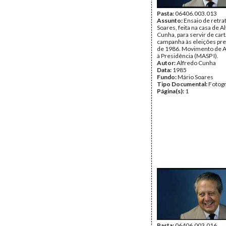
Pasta:
06406.003.013
Assunto:
Ensaio de retra
Soares, feita na casa de A
Cunha, para servir de car
campanha às eleições pre
de 1986. Movimento de A
à Presidência (MASP I).
Autor:
Alfredo Cunha
Data:
1985
Fundo:
Mário Soares
Tipo Documental:
Fotogr
Página(s):
1
Pasta:
06406.003.016