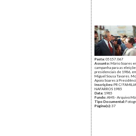
Pasta:
05157.067
Assunto:
Mário Soares 
campanha para as eleiçõe
presidenciais de 1986, e
Miguel Sousa Tavares. M
Apoio Soares à Presidênci
Inscrições:
PR C/ FAMILI
NAFARROS 1985
Data:
1985
Fundo:
AMS - Arquivo Má
Tipo Documental:
Fotogr
Página(s):
37