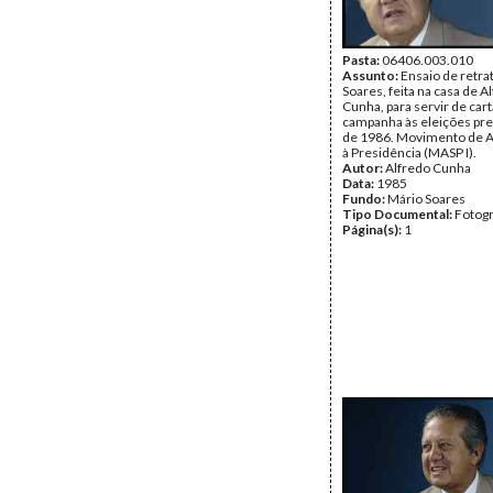
Pasta:
06406.003.010
Assunto:
Ensaio de retra
Soares, feita na casa de A
Cunha, para servir de car
campanha às eleições pre
de 1986. Movimento de A
à Presidência (MASP I).
Autor:
Alfredo Cunha
Data:
1985
Fundo:
Mário Soares
Tipo Documental:
Fotogr
Página(s):
1