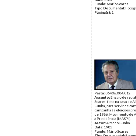
Fundo:
Mário Soares
Tipo Documental:
Fotogr
Página(s):
1
Pasta:
06406.004.012
Assunto:
Ensaio de retra
Soares, feita na casa de A
Cunha, para servir de car
campanha às eleições pre
de 1986. Movimento de A
à Presidência (MASP I).
Autor:
Alfredo Cunha
Data:
1985
Fundo:
Mário Soares
Tipo Documental:
Fotogr