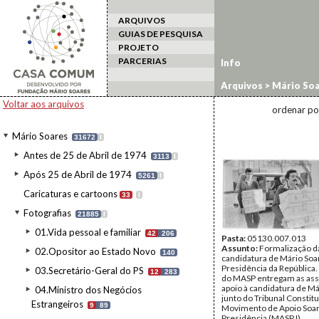
ARQUIVOS
GUIAS DE PESQUISA
PROJETO
PARCERIAS
Info
Arquivos
>
Mário Soa
1986/MASP1
Voltar aos arquivos
ordenar po
Mário Soares
31672
I
Antes de 25 de Abril de 1974
3113
I
Após 25 de Abril de 1974
5261
I
Caricaturas e cartoons
33
I
Fotografias
21885
I
01.Vida pessoal e familiar
42
206
Pasta:
05130.007.013
Assunto:
Formalização d
02.Opositor ao Estado Novo
140
candidatura de Mário Soa
Presidência da Repúblic
03.Secretário-Geral do PS
12
283
do MASP entregam as ass
apoio à candidatura de M
04.Ministro dos Negócios
junto do Tribunal Constitu
Estrangeiros
9
89
Movimento de Apoio Soar
Presidência (MASP I).