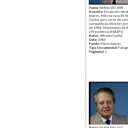
Pasta:
06406.007.008
Assunto:
Ensaio de retra
Soares, feito na casa de A
Cunha, para servir de car
campanha às eleições pre
de 1986. Movimento de A
à Presidência (MASP I).
Autor:
Alfredo Cunha
Data:
1985
Fundo:
Mário Soares
Tipo Documental:
Fotogr
Página(s):
1
Pasta:
06406.007.011