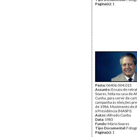
Página(s):
1
Pasta:
06406.004.015
Assunto:
Ensaio de retra
Soares, feita na casa de A
Cunha, para servir de car
campanha às eleições pre
de 1986. Movimento de A
à Presidência (MASP I).
Autor:
Alfredo Cunha
Data:
1985
Fundo:
Mário Soares
Tipo Documental:
Fotogr
Página(s):
1