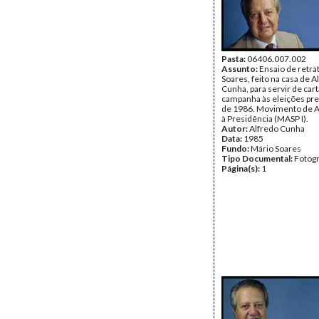
Pasta:
06406.007.002
Assunto:
Ensaio de retra
Soares, feito na casa de A
Cunha, para servir de car
campanha às eleições pre
de 1986. Movimento de A
à Presidência (MASP I).
Autor:
Alfredo Cunha
Data:
1985
Fundo:
Mário Soares
Tipo Documental:
Fotogr
Página(s):
1