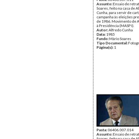
Assunto:
Ensaio de retra
Soares, feito na casa de A
Cunha, para servir de car
campanha às eleições pre
de 1986. Movimento de A
à Presidência (MASP I).
Autor:
Alfredo Cunha
Data:
1985
Fundo:
Mário Soares
Tipo Documental:
Fotogr
Página(s):
1
Pasta:
06406.007.014
Assunto:
Ensaio de retra
Soares, feito na casa de A