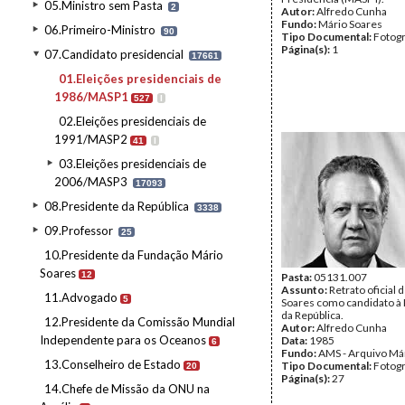
05.Ministro sem Pasta
2
Autor:
Alfredo Cunha
Fundo:
Mário Soares
06.Primeiro-Ministro
90
Tipo Documental:
Fotogr
Página(s):
1
07.Candidato presidencial
17661
01.Eleições presidenciais de
1986/MASP1
527
I
02.Eleições presidenciais de
1991/MASP2
41
I
03.Eleições presidenciais de
2006/MASP3
17093
08.Presidente da República
3338
09.Professor
25
10.Presidente da Fundação Mário
Soares
12
Pasta:
05131.007
Assunto:
Retrato oficial 
11.Advogado
5
Soares como candidato à 
da República.
12.Presidente da Comissão Mundial
Autor:
Alfredo Cunha
Independente para os Oceanos
Data:
1985
6
Fundo:
AMS - Arquivo Má
13.Conselheiro de Estado
Tipo Documental:
Fotogr
20
Página(s):
27
14.Chefe de Missão da ONU na