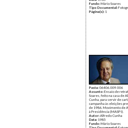
Fundo:
Mário Soares
Tipo Documental:
Fotogr
Página(s):
1
Pasta:
06406.009.006
Assunto:
Ensaio de retra
Soares, feito na casa de A
Cunha, para servir de car
campanha às eleições pre
de 1986. Movimento de A
à Presidência (MASP I).
Autor:
Alfredo Cunha
Data:
1985
Fundo:
Mário Soares
Tipo Documental:
Fotogr