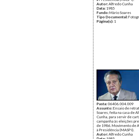
Autor:
Alfredo Cunha
Data:
1985
Fundo:
Mário Soares
Tipo Documental:
Fotogr
Página(s):
1
Pasta:
06406.004.009
Assunto:
Ensaio de retra
Soares, feita na casa de A
Cunha, para servir de car
campanha às eleições pre
de 1986. Movimento de A
à Presidência (MASP I).
Autor:
Alfredo Cunha
Data:
1985