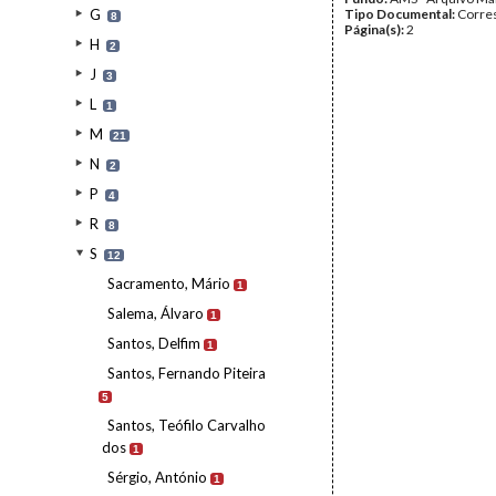
G
Tipo Documental:
Corre
8
Página(s):
2
H
2
J
3
L
1
M
21
N
2
P
4
R
8
S
12
Sacramento, Mário
1
Salema, Álvaro
1
Santos, Delfim
1
Santos, Fernando Piteira
5
Santos, Teófilo Carvalho
dos
1
Sérgio, António
1