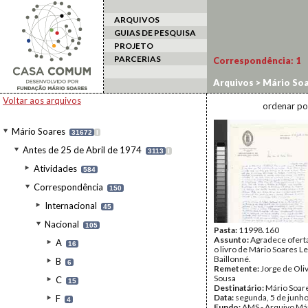
ARQUIVOS
GUIAS DE PESQUISA
PROJETO
PARCERIAS
Correspondência:
1
Arquivos
>
Mário Soa
Oliveira e
Voltar aos arquivos
ordenar po
Mário Soares
31672
I
Antes de 25 de Abril de 1974
3113
I
Atividades
584
Correspondência
150
Internacional
45
Nacional
105
Pasta:
11998.160
Assunto:
Agradece ofert
A
16
o livro de Mário Soares Le
Baillonné.
B
6
Remetente:
Jorge de Oliv
Sousa
C
15
Destinatário:
Mário Soar
Data:
segunda, 5 de junh
F
4
Fundo:
AMS - Arquivo Má