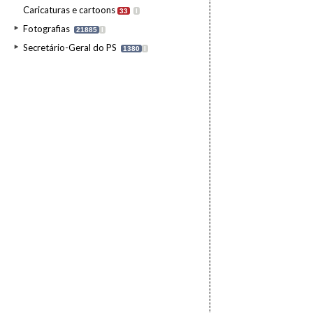
Caricaturas e cartoons
33
I
Fotografias
21885
I
Secretário-Geral do PS
1380
I