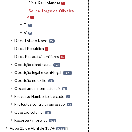
Silva, Raul Mendes
1
Sousa, Jorge de Oliveira
e
1
T
1
V
2
Docs. Estado Novo
27
Docs. I República
3
Docs. Pessoais/Familiares
15
Oposição clandestina
146
Oposição legal e semi-legal
1471
Oposição no exílio
79
Organismos Internacionais
89
Processo Humberto Delgado
7
Protestos contra a repressão
73
Questão colonial
48
Recortes/Imprensa
421
Após 25 de Abril de 1974
5261
I