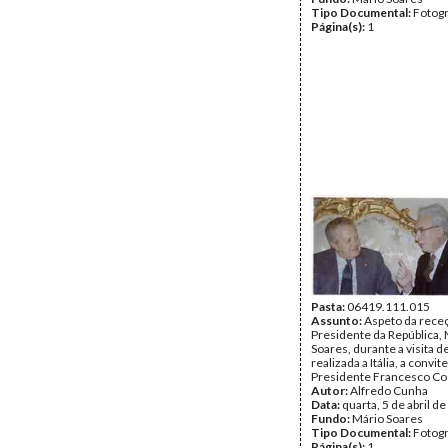
Tipo Documental:
Fotogr
Página(s):
1
Pasta:
06419.111.015
Assunto:
Aspeto da rece
Presidente da República,
Soares, durante a visita d
realizada a Itália, a convit
Presidente Francesco Co
Autor:
Alfredo Cunha
Data:
quarta, 5 de abril d
Fundo:
Mário Soares
Tipo Documental:
Fotogr
Página(s):
1