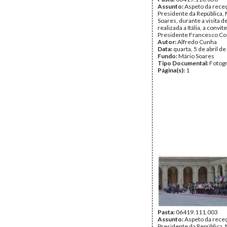
Assunto:
Aspeto da rece
Presidente da República,
Soares, durante a visita d
realizada a Itália, a convit
Presidente Francesco Co
Autor:
Alfredo Cunha
Data:
quarta, 5 de abril d
Fundo:
Mário Soares
Tipo Documental:
Fotogr
Página(s):
1
Pasta:
06419.111.003
Assunto:
Aspeto da rece
Presidente da República,