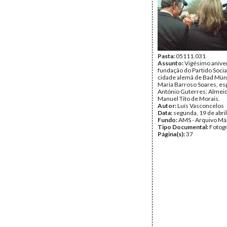
Pasta:
05111.031
Assunto:
Vigésimo anive
fundação do Partido Social
cidade alemã de Bad Müns
Maria Barroso Soares, es
António Guterres; Almeid
Manuel Tito de Morais.
Autor:
Luís Vasconcelos
Data:
segunda, 19 de abri
Fundo:
AMS - Arquivo Má
Tipo Documental:
Fotogr
Página(s):
37