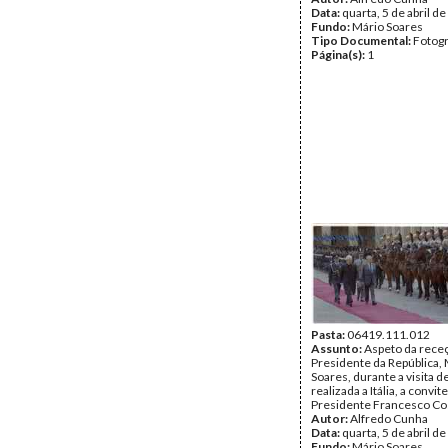
Data:
quarta, 5 de abril d
Fundo:
Mário Soares
Tipo Documental:
Fotogr
Página(s):
1
Pasta:
06419.111.012
Assunto:
Aspeto da rece
Presidente da República,
Soares, durante a visita d
realizada a Itália, a convit
Presidente Francesco Co
Autor:
Alfredo Cunha
Data:
quarta, 5 de abril d
Fundo:
Mário Soares