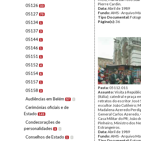
Pierre Cardin.
05126
33
Data:
Abril de 1989
Fundo:
AMS - Arquivo Má
05127
70
Tipo Documental:
Fotogr
Página(s):
36
05134
1
05137
3
05144
1
05146
1
05151
1
05152
4
05154
6
05157
1
Pasta:
05112.011
05158
3
Assunto:
Visita à Repúblic
(Itália); catedral e praça e
Audiências em Belém
57
I
retratos do escritor José
escultor João Cutileiro; M
Cerimónias oficiais e de
Madalena Azeredo Perdi
Estado
General Carlos Azeredo,
143
Casa Militar do PR; João 
Condecorações de
Pinheiro, Ministro dos N
Estrangeiros.
personalidades
3
I
Data:
Abril de 1989
Fundo:
AMS - Arquivo Má
Conselhos de Estado
1
I
Tipo Documental:
Fotogr