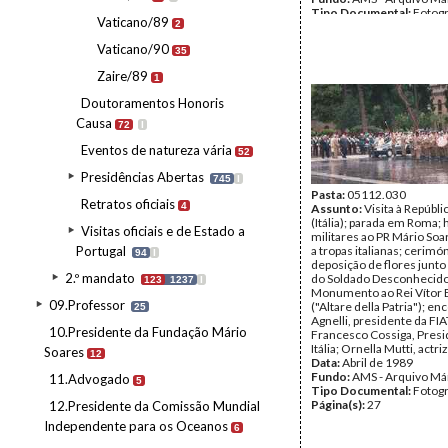
Tipo Documental:
Fotogr
Vaticano/89
2
Página(s):
37
Vaticano/90
35
Zaire/89
1
Doutoramentos Honoris
Causa
72
I
Eventos de natureza vária
52
Presidências Abertas
745
I
Pasta:
05112.030
Retratos oficiais
4
Assunto:
Visita à Repúblic
(Itália); parada em Roma;
Visitas oficiais e de Estado a
militares ao PR Mário Soar
Portugal
a tropas italianas; cerimó
94
I
deposição de flores junto
2.º mandato
do Soldado Desconhecido
123
1237
I
Monumento ao Rei Vítor 
09.Professor
("Altare della Patria"); e
25
Agnelli, presidente da FIA
10.Presidente da Fundação Mário
Francesco Cossiga, Presi
Itália; Ornella Mutti, actriz
Soares
12
Data:
Abril de 1989
Fundo:
AMS - Arquivo Má
11.Advogado
5
Tipo Documental:
Fotogr
Página(s):
27
12.Presidente da Comissão Mundial
Independente para os Oceanos
6