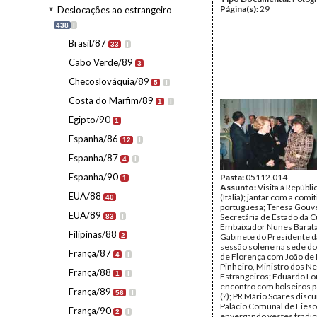
Página(s):
29
Deslocações ao estrangeiro
438
I
Brasil/87
33
I
Cabo Verde/89
3
Checoslováquia/89
5
I
Costa do Marfim/89
1
I
Egipto/90
1
Espanha/86
12
I
Espanha/87
4
I
Espanha/90
Pasta:
05112.014
1
Assunto:
Visita à Repúblic
EUA/88
(Itália); jantar com a comit
40
portuguesa; Teresa Gouve
EUA/89
Secretária de Estado da C
83
I
Embaixador Nunes Barata
Filipinas/88
2
Gabinete do Presidente d
sessão solene na sede do
França/87
4
I
de Florença com João de
Pinheiro, Ministro dos N
França/88
1
I
Estrangeiros; Eduardo L
encontro com bolseiros 
França/89
56
I
(?); PR Mário Soares disc
Palácio Comunal de Fieso
França/90
2
I
envergando vestes tradic