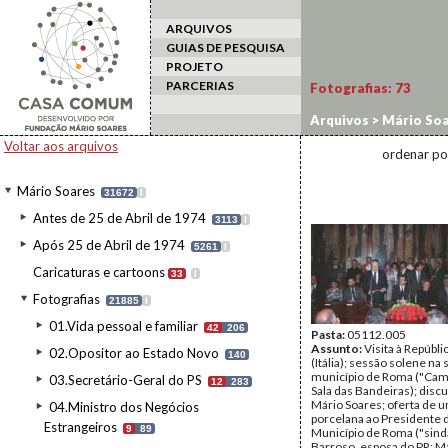
ARQUIVOS
GUIAS DE PESQUISA
PROJETO
PARCERIAS
Fotografias:
73
Arquivos
>
Mário Soa
estrangeiro
>
Itália/
Voltar aos arquivos
ordenar po
Mário Soares
31672
I
Antes de 25 de Abril de 1974
3113
I
Após 25 de Abril de 1974
5261
I
Caricaturas e cartoons
33
I
Fotografias
21885
I
01.Vida pessoal e familiar
42
206
Pasta:
05112.005
Assunto:
Visita à Repúblic
02.Opositor ao Estado Novo
140
(Itália); sessão solene na
município de Roma ("Camp
03.Secretário-Geral do PS
12
283
Sala das Bandeiras); disc
Mário Soares; oferta de 
04.Ministro dos Negócios
porcelana ao Presidente 
Estrangeiros
9
89
Município de Roma ("sind
Barroso, esposa do PR; M