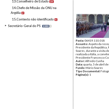
13.Conselheiro de Estado
20
14.Chefe de Missão da ONU na
Argélia
2
15.Contexto não identificado
6
Secretário-Geral do PS
1380
I
Pasta:
06419.110.018
Assunto:
Aspeto da rece
Presidente da República,
Soares, durante a visita d
realizada a Itália, a convit
Presidente Francesco Co
Autor:
Alfredo Cunha
Data:
quarta, 5 de abril d
Fundo:
Mário Soares
Tipo Documental:
Fotogr
Página(s):
1