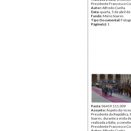
Presidente Francesco Co
Autor:
Alfredo Cunha
Data:
quarta, 5 de abril d
Fundo:
Mário Soares
Tipo Documental:
Fotogr
Página(s):
1
Pasta:
06419.111.009
Assunto:
Aspeto da rece
Presidente da República,
Soares, durante a visita d
realizada a Itália, a convit
Presidente Francesco Co
Autor:
Alfredo Cunha